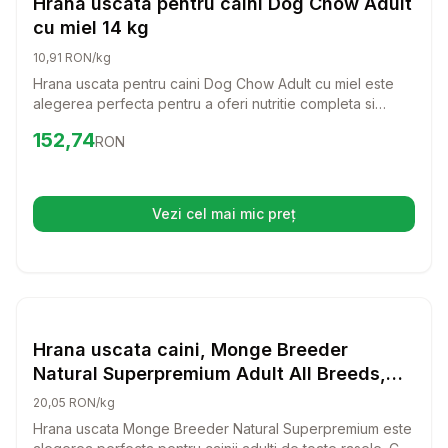
Hrana uscata pentru caini Dog Chow Adult
cu miel 14 kg
10,91 RON/kg
Hrana uscata pentru caini Dog Chow Adult cu miel este
alegerea perfecta pentru a oferi nutritie completa si
echilibrata cainelui tau. Cu un gust delicios de miel si
Preț:
152.74
RON
152,74
RON
orez, aceasta hrana este formulata pentru a sustine un stil
de viata activ si sanatos pentru cainii adulti.
Vezi cel mai mic preț
(se deschide într-o filă nouă)
Setează alertă de preț pentru
Compară
Hr
Hrana Uscata Caini
Hrana uscata caini, Monge Breeder
Natural Superpremium Adult All Breeds,
Miel & Orez, 15 kg
20,05 RON/kg
Hrana uscata Monge Breeder Natural Superpremium este