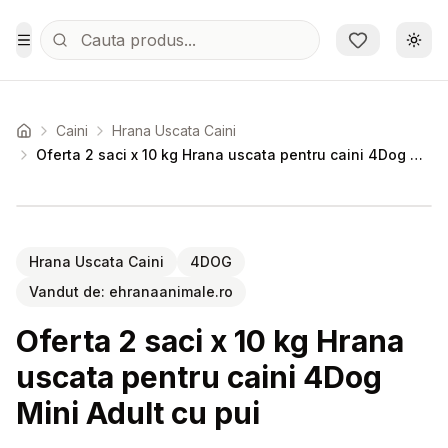
Sari la conținutul principal
Schi
Toggle Menu
Caini
Hrana Uscata Caini
Acasa
Oferta 2 saci x 10 kg Hrana uscata pentru caini 4Dog Mini Adult cu pui
Setează alertă de preț pentru
Compară
Of
Hrana Uscata Caini
4DOG
Vandut de:
ehranaanimale.ro
Oferta 2 saci x 10 kg Hrana
uscata pentru caini 4Dog
Mini Adult cu pui