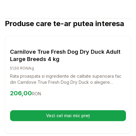
Produse care te-ar putea interesa
Setează alertă de preț pentru
Compară
Ca
Hrana Uscata Caini
Carnilove True Fresh Dog Dry Duck Adult
Large Breeds 4 kg
51,50 RON/kg
Rata proaspata si ingrediente de calitate superioara fac
din Carnilove True Fresh Dog Dry Duck o alegere
excelenta pentru cainii adulti de talie mare. Aceasta hrana
Preț:
206.00
RON
206,00
RON
completa nu doar ca sustine sanatatea, dar si placerea
de a manca a prietenului tau patruped.
Vezi cel mai mic preț
(se deschide într-o filă nouă)