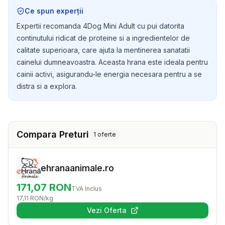
ingrediente nutritive esentiale care sustin sanatatea si
Ce spun experții
energia prietenului dumneavoastra patruped.
Expertii recomanda 4Dog Mini Adult cu pui datorita
continutului ridicat de proteine si a ingredientelor de
calitate superioara, care ajuta la mentinerea sanatatii
cainelui dumneavoastra. Aceasta hrana este ideala pentru
cainii activi, asigurandu-le energia necesara pentru a se
distra si a explora.
Compara Preturi
1
oferte
ehranaanimale.ro
171,07
RON
TVA Inclus
17,11
RON
/kg
Vezi Oferta
(se deschide într-o filă nouă)