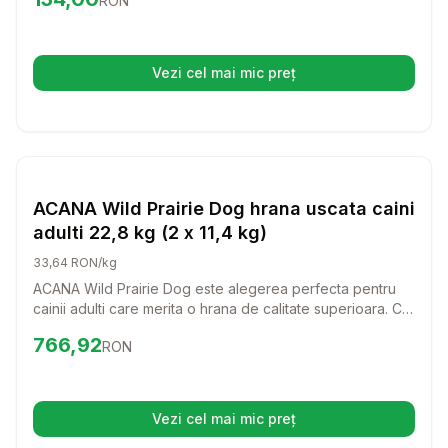
RON
mica, oferindu-le o alimentatie sanatoasa si echilibrata,
fara cereale.
Vezi cel mai mic preț
(se deschide într-o filă nouă)
Setează alertă de preț pentru
Compară
AC
Hrana Uscata Caini
ACANA Wild Prairie Dog hrana uscata caini
adulti 22,8 kg (2 x 11,4 kg)
33,64 RON/kg
ACANA Wild Prairie Dog este alegerea perfecta pentru
cainii adulti care merita o hrana de calitate superioara. Cu
un amestec delicios de ingrediente naturale, aceasta
Preț:
766.92
RON
766,92
RON
hrana uscata va aduce bucurie si energie in viata
companionului tau.
Vezi cel mai mic preț
(se deschide într-o filă nouă)