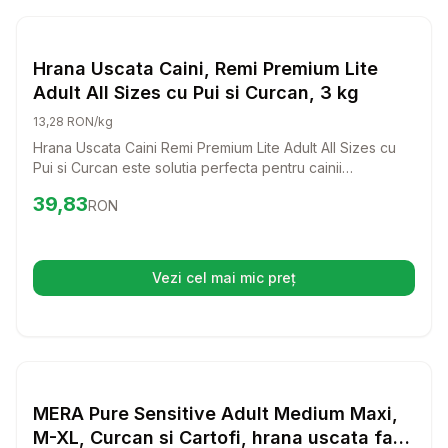
Setează alertă de preț pentru
Compară
Hr
Hrana Uscata Caini
Hrana Uscata Caini, Remi Premium Lite
Adult All Sizes cu Pui si Curcan, 3 kg
13,28 RON/kg
Hrana Uscata Caini Remi Premium Lite Adult All Sizes cu
Pui si Curcan este solutia perfecta pentru cainii
supraponderali si seniori. Cu un amestec echilibrat de
Preț:
39.83
RON
39,83
RON
nutrienti si proteine premium, aceasta hrana le va oferi
cainilor tai tot ce au nevoie pentru a se mentine sanatosi
si plini de energie.
Vezi cel mai mic preț
(se deschide într-o filă nouă)
Setează alertă de preț pentru
Compară
ME
Hrana Uscata Caini
MERA Pure Sensitive Adult Medium Maxi,
M-XL, Curcan si Cartofi, hrana uscata fara