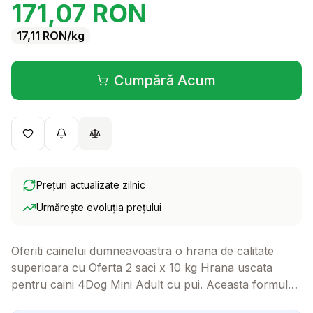
171,07
RON
17,11
RON
/kg
Cumpără Acum
(se deschide într-o filă 
Prețuri actualizate zilnic
Urmărește evoluția prețului
Oferiti cainelui dumneavoastra o hrana de calitate
superioara cu Oferta 2 saci x 10 kg Hrana uscata
pentru caini 4Dog Mini Adult cu pui. Aceasta formula
special creata pentru cainii de talie mica contine