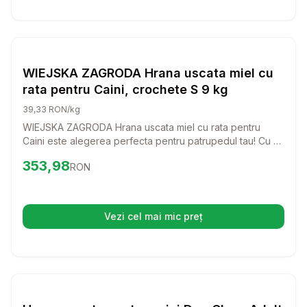
Setează alertă de preț pentru
Compară
WI
Hrana Uscata Caini
WIEJSKA ZAGRODA Hrana uscata miel cu
rata pentru Caini, crochete S 9 kg
39,33 RON/kg
WIEJSKA ZAGRODA Hrana uscata miel cu rata pentru
Caini este alegerea perfecta pentru patrupedul tau! Cu un
gust delicios si ingrediente de calitate, aceasta hrana va
Preț:
353.98
RON
353,98
RON
face ca fiecare masa sa fie o bucurie pentru cainele tau.
Vezi cel mai mic preț
(se deschide într-o filă nouă)
Setează alertă de preț pentru
Compară
Hr
Hrana Uscata Caini