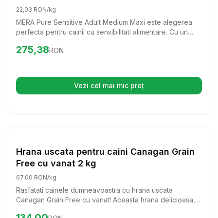
cereale caini, alergii, 12.5kg
22,03 RON/kg
MERA Pure Sensitive Adult Medium Maxi este alegerea
perfecta pentru cainii cu sensibilitati alimentare. Cu un
amestec delicios de curcan si cartofi, aceasta hrana
Preț:
275.38
RON
275,38
RON
uscata fara cereale ofera o dieta echilibrata si gustoasa
pentru cei mai pretentiosi prieteni patrupezi.
Vezi cel mai mic preț
(se deschide într-o filă nouă)
Setează alertă de preț pentru
Compară
Hr
Hrana Uscata Caini
Hrana uscata pentru caini Canagan Grain
Free cu vanat 2 kg
67,00 RON/kg
Rasfatati cainele dumneavoastra cu hrana uscata
Canagan Grain Free cu vanat! Aceasta hrana delicioasa,
bogata in proteine, este perfecta pentru cainii de talie
Preț:
134.00
RON
134,00