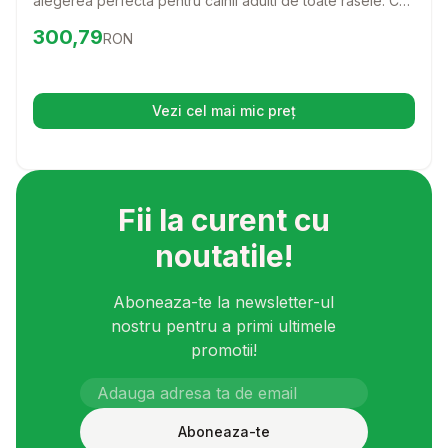
alegerea perfecta pentru cainii adulti de toate rasele. Cu
o reteta delicioasa pe baza de miel si orez, aceasta
Preț:
300.79
RON
300,79
RON
hrana ii va oferi catelului tau nutrientii necesari pentru o
viata sanatoasa si activa.
Vezi cel mai mic preț
(se deschide într-o filă nouă)
Fii la curent cu
noutatile!
Aboneaza-te la newsletter-ul
nostru pentru a primi ultimele
promotii!
Aboneaza-te