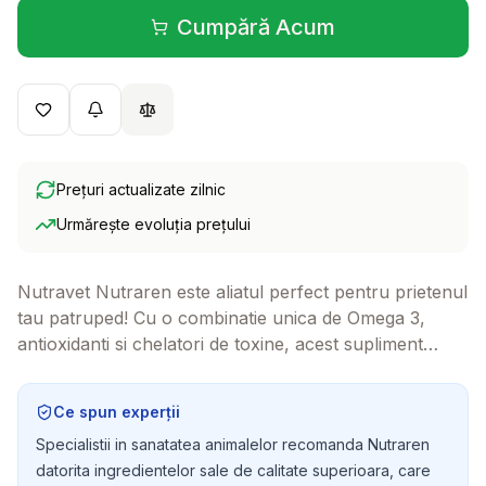
Cumpără Acum
(se deschide într-o filă 
Prețuri actualizate zilnic
Urmărește evoluția prețului
Nutravet Nutraren este aliatul perfect pentru prietenul
tau patruped! Cu o combinatie unica de Omega 3,
antioxidanti si chelatori de toxine, acest supliment
sustine sanatatea rinichilor, oferindu-i confort si
vitalitate in momentele importante.
Ce spun experții
Specialistii in sanatatea animalelor recomanda Nutraren
datorita ingredientelor sale de calitate superioara, care