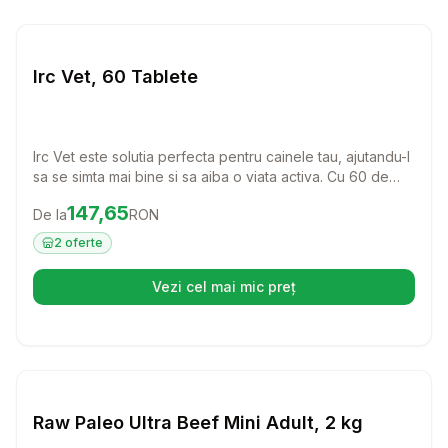
Setează alertă de preț pentru
Compară
Ir
Caini
Irc Vet, 60 Tablete
Irc Vet este solutia perfecta pentru cainele tau, ajutandu-l
sa se simta mai bine si sa aiba o viata activa. Cu 60 de
tablete usor de administrat, acest produs este ideal
Preț:
147.65
RON
147,65
De la
RON
pentru a oferi suport si confort patrupedului tau.
2
oferte
Vezi cel mai mic preț
(se deschide într-o filă nouă)
Setează alertă de preț pentru
Compară
Ra
Caini
Raw Paleo Ultra Beef Mini Adult, 2 kg