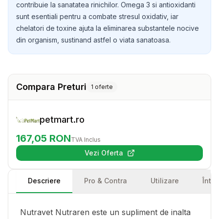
contribuie la sanatatea rinichilor. Omega 3 si antioxidanti
sunt esentiali pentru a combate stresul oxidativ, iar
chelatori de toxine ajuta la eliminarea substantele nocive
din organism, sustinand astfel o viata sanatoasa.
Compara Preturi
1
oferte
petmart.ro
167,05
RON
TVA Inclus
Vezi Oferta
(se deschide într-o filă nouă)
Descriere
Pro & Contra
Utilizare
Într
Nutravet Nutraren este un supliment de inalta