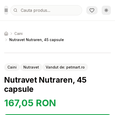
Sari la conținutul principal
Schi
Toggle Menu
Caini
Acasa
Nutravet Nutraren, 45 capsule
Setează alertă de preț pentru
Compară
Nu
Caini
Nutravet
Vandut de:
petmart.ro
Nutravet Nutraren, 45
capsule
167,05
RON