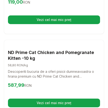
Preț:
119.00
RON
119,00
RON
Vezi cel mai mic preț
(se deschide într-o filă nouă)
Setează alertă de preț pentru
Compară
ND
Caini
ND Prime Cat Chicken and Pomegranate
Kitten -10 kg
58,80 RON/kg
Descoperiti bucuria de a oferi pisicii dumneavoastra o
hrana premium cu ND Prime Cat Chicken and
Pomegranate Kitten! Aceasta formula delicioasa, bogata
Preț:
587.99
RON
587,99
RON
in carne proaspata de pui si ingrediente nutritive, va
sustine dezvoltarea sanatoasa a puiului dumneavoastra
de pisica.
Vezi cel mai mic preț
(se deschide într-o filă nouă)