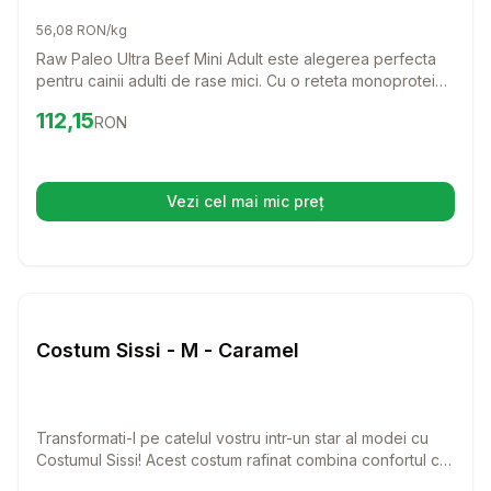
56,08 RON/kg
Raw Paleo Ultra Beef Mini Adult este alegerea perfecta
pentru cainii adulti de rase mici. Cu o reteta monoproteica
din carne de vita de cea mai buna calitate, acest furaj
Preț:
112.15
RON
112,15
RON
asigura o alimentatie echilibrata si delicios de sanatoasa
pentru prietenul tau patruped.
Vezi cel mai mic preț
(se deschide într-o filă nouă)
Setează alertă de preț pentru
Compară
Co
Caini
Costum Sissi - M - Caramel
Transformati-l pe catelul vostru intr-un star al modei cu
Costumul Sissi! Acest costum rafinat combina confortul cu
un stil chic, ideal pentru zilele racoroase.