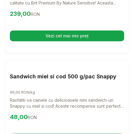
calitate cu Brit Premium By Nature Sensitive! Aceasta
formula delicioasa, bazata pe carne de somon, este
Preț:
239.00
RON
239,00
RON
special creata pentru a sustine cainii cu sensibilitati
digestive, asigurandu-le o digestie usoara si o blana
stralucitoare.
Vezi cel mai mic preț
(se deschide într-o filă nouă)
Setează alertă de preț pentru
Compară
Sa
Caini
Sandwich miel si cod 500 g/pac Snappy
96,00 RON/kg
Rasfatiti-va cainele cu delicioasele mini sandwich-uri
Snappy cu miel si cod! Aceste recompense sunt perfecte
pentru orice rasa, oferind un gust irezistibil si un aport
Preț:
48.00
RON
48,00
RON
nutritional echilibrat.