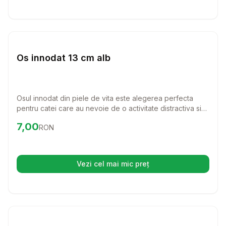
Setează alertă de preț pentru
Compară
Os
Caini
Os innodat 13 cm alb
Osul innodat din piele de vita este alegerea perfecta
pentru catei care au nevoie de o activitate distractiva si
benefica. Cu o lungime de 13 cm, este ideal pentru a intari
Preț:
7.00
RON
7,00
RON
si curata dantura cainelui tau, oferindu-i in acelasi timp o
placere de nedescris.
Vezi cel mai mic preț
(se deschide într-o filă nouă)
Setează alertă de preț pentru
Compară
RA