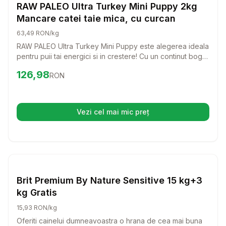
Caini
RAW PALEO Ultra Turkey Mini Puppy 2kg
Mancare catei taie mica, cu curcan
63,49 RON/kg
RAW PALEO Ultra Turkey Mini Puppy este alegerea ideala
pentru puii tai energici si in crestere! Cu un continut bogat
in curcan, aceasta mancare delicioasa ofera nutrientii
Preț:
126.98
RON
126,98
RON
necesari pentru o dezvoltare sanatoasa si un sistem
imunitar puternic.
Vezi cel mai mic preț
(se deschide într-o filă nouă)
Setează alertă de preț pentru
Compară
Br
Caini
Brit Premium By Nature Sensitive 15 kg+3
kg Gratis
15,93 RON/kg
Oferiti cainelui dumneavoastra o hrana de cea mai buna