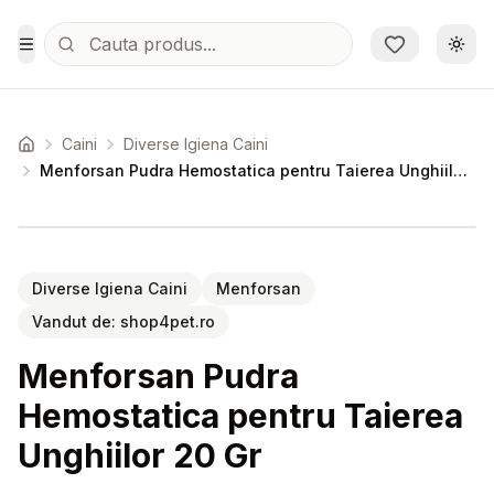
Sari la conținutul principal
Schi
Toggle Menu
Caini
Diverse Igiena Caini
Acasa
Menforsan Pudra Hemostatica pentru Taierea Unghiilor 20 Gr
Setează alertă de preț pentru
Compară
Me
Diverse Igiena Caini
Menforsan
Vandut de:
shop4pet.ro
Menforsan Pudra
Hemostatica pentru Taierea
Unghiilor 20 Gr