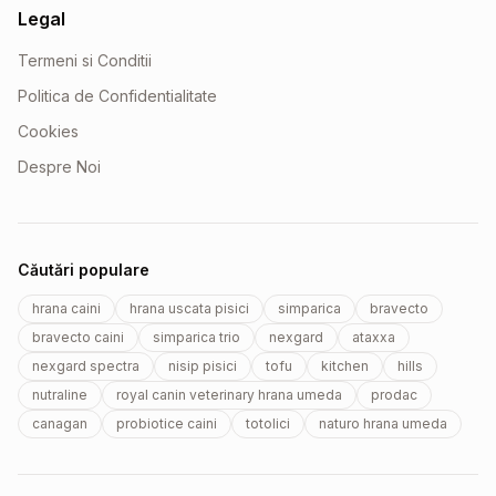
Legal
Termeni si Conditii
Politica de Confidentialitate
Cookies
Despre Noi
Căutări populare
hrana caini
hrana uscata pisici
simparica
bravecto
bravecto caini
simparica trio
nexgard
ataxxa
nexgard spectra
nisip pisici
tofu
kitchen
hills
nutraline
royal canin veterinary hrana umeda
prodac
canagan
probiotice caini
totolici
naturo hrana umeda