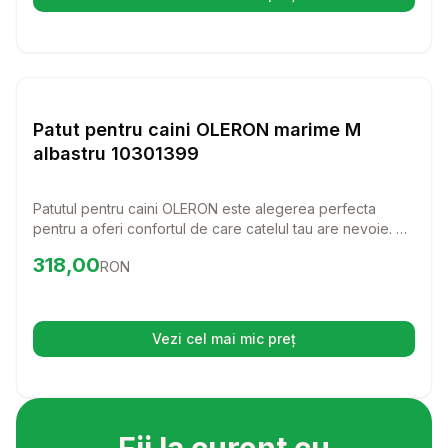
(se deschide într-o filă nouă)
Setează alertă de preț pentru
Compară
Pa
Diverse Igiena Caini
Patut pentru caini OLERON marime M
albastru 10301399
Patutul pentru caini OLERON este alegerea perfecta
pentru a oferi confortul de care catelul tau are nevoie. Cu
un design modern si o culoare albastra atractiva, acest
Preț:
318.00
RON
318,00
RON
patut va deveni cu siguranta locul preferat de odihna al
prietenului tau blanos.
Vezi cel mai mic preț
(se deschide într-o filă nouă)