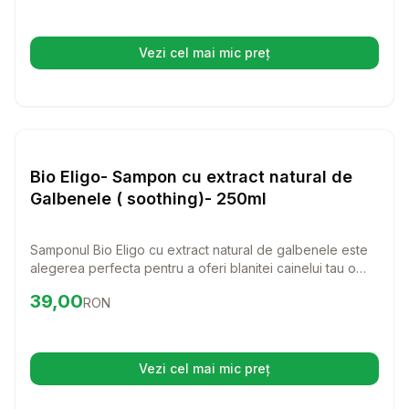
experienta placuta pentru cainele tau.
Vezi cel mai mic preț
(se deschide într-o filă nouă)
Setează alertă de preț pentru
Compară
Bi
Diverse Igiena Caini
Bio Eligo- Sampon cu extract natural de
Galbenele ( soothing)- 250ml
Samponul Bio Eligo cu extract natural de galbenele este
alegerea perfecta pentru a oferi blanitei cainelui tau o
ingrijire delicata si eficienta. Formula sa blanda ajuta la
Preț:
39.00
RON
39,00
RON
linistirea pielii, lasand-o moale si sanatoasa, iar mirosul
placut va transforma fiecare baie intr-o experienta
placuta.
Vezi cel mai mic preț
(se deschide într-o filă nouă)