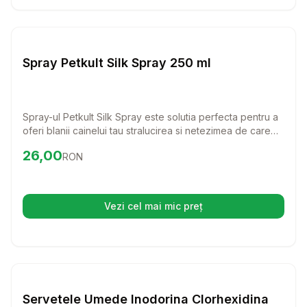
Setează alertă de preț pentru
Compară
Sp
Diverse Igiena Caini
Spray Petkult Silk Spray 250 ml
Spray-ul Petkult Silk Spray este solutia perfecta pentru a
oferi blanii cainelui tau stralucirea si netezimea de care
are nevoie. Cu ingrediente naturale, acest spray
Preț:
26.00
RON
26,00
RON
faciliteaza pieptanarea si previne caderea firelor de par,
lasand in urma un parfum placut.
Vezi cel mai mic preț
(se deschide într-o filă nouă)
Setează alertă de preț pentru
Compară
Se
Diverse Igiena Caini
Servetele Umede Inodorina Clorhexidina