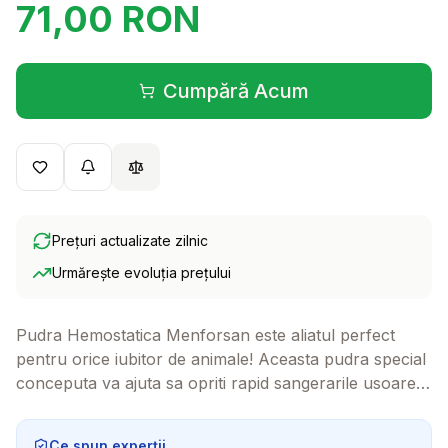
71,00
RON
Cumpără Acum
(se deschide într-o filă 
Prețuri actualizate zilnic
Urmărește evoluția prețului
Pudra Hemostatica Menforsan este aliatul perfect
pentru orice iubitor de animale! Aceasta pudra special
conceputa va ajuta sa opriti rapid sangerarile usoare,
oferind o solutie sigura si eficienta in momentele
neprevazute.
Ce spun experții