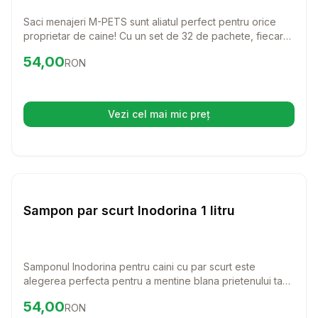
Saci menajeri M-PETS sunt aliatul perfect pentru orice
proprietar de caine! Cu un set de 32 de pachete, fiecare
continand 15 saci, viata ta va fi mult mai usoara si mai
Preț:
54.00
RON
54,00
RON
curata.
Vezi cel mai mic preț
(se deschide într-o filă nouă)
Setează alertă de preț pentru
Compară
Sa
Diverse Igiena Caini
Sampon par scurt Inodorina 1 litru
Samponul Inodorina pentru caini cu par scurt este
alegerea perfecta pentru a mentine blana prietenului tau
patruped curata si stralucitoare. Cu o formula delicata si
Preț:
54.00
RON
54,00
RON
eficienta, acest sampon transforma fiecare baie intr-o