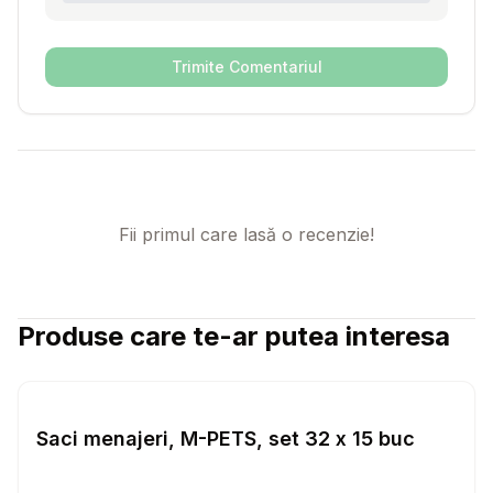
Trimite Comentariul
Fii primul care lasă o recenzie!
Produse care te-ar putea interesa
Setează alertă de preț pentru
Compară
Sa
Diverse Igiena Caini
Saci menajeri, M-PETS, set 32 x 15 buc