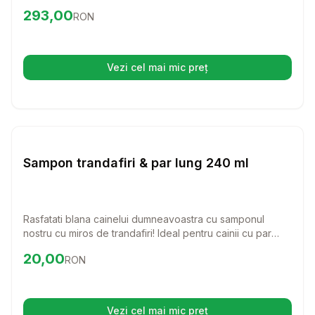
hrana uscata, bogata in nutrienti, este special conceputa
Preț:
293.00
RON
293,00
RON
pentru a sustine dezvoltarea sanatoasa a catelusilor in
crestere.
Vezi cel mai mic preț
(se deschide într-o filă nouă)
Setează alertă de preț pentru
Compară
Sa
Diverse Igiena Caini
Sampon trandafiri & par lung 240 ml
Rasfatati blana cainelui dumneavoastra cu samponul
nostru cu miros de trandafiri! Ideal pentru cainii cu par
lung, acest sampon ofera o ingrijire delicata si lasa blana
Preț:
20.00
RON
20,00
RON
moale si catifelata.
Vezi cel mai mic preț