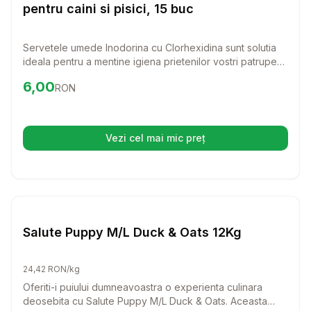
pentru caini si pisici, 15 buc
Servetele umede Inodorina cu Clorhexidina sunt solutia
ideala pentru a mentine igiena prietenilor vostri patrupedi.
Aceste servetele sunt usor de utilizat si au un parfum
Preț:
6.00
RON
6,00
RON
placut, oferind o ingrijire blanda si eficienta.
Vezi cel mai mic preț
(se deschide într-o filă nouă)
Setează alertă de preț pentru
Compară
Sa
Diverse Igiena Caini
Salute Puppy M/L Duck & Oats 12Kg
24,42 RON/kg
Oferiti-i puiului dumneavoastra o experienta culinara
deosebita cu Salute Puppy M/L Duck & Oats. Aceasta