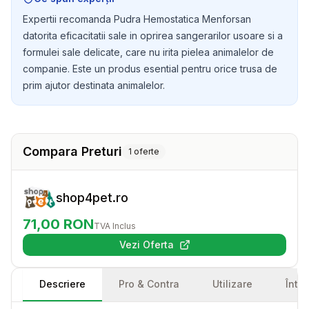
Expertii recomanda Pudra Hemostatica Menforsan
datorita eficacitatii sale in oprirea sangerarilor usoare si a
formulei sale delicate, care nu irita pielea animalelor de
companie. Este un produs esential pentru orice trusa de
prim ajutor destinata animalelor.
Compara Preturi
1
oferte
shop4pet.ro
71,00
RON
TVA Inclus
Vezi Oferta
(se deschide într-o filă nouă)
Descriere
Pro & Contra
Utilizare
Într