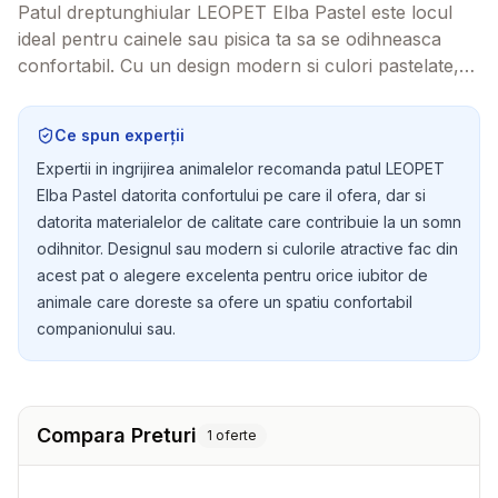
Patul dreptunghiular LEOPET Elba Pastel este locul
ideal pentru cainele sau pisica ta sa se odihneasca
confortabil. Cu un design modern si culori pastelate,
acest pat nu doar ca ofera un spatiu de relaxare, dar
se integreaza si perfect in decorul casei tale.
Ce spun experții
Expertii in ingrijirea animalelor recomanda patul LEOPET
Elba Pastel datorita confortului pe care il ofera, dar si
datorita materialelor de calitate care contribuie la un somn
odihnitor. Designul sau modern si culorile atractive fac din
acest pat o alegere excelenta pentru orice iubitor de
animale care doreste sa ofere un spatiu confortabil
companionului sau.
Compara Preturi
1
oferte