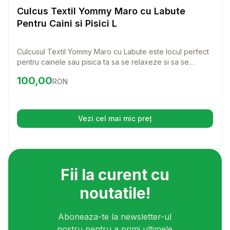
Paturi si Perne Pisici
Culcus Textil Yommy Maro cu Labute
Pentru Caini si Pisici L
Culcusul Textil Yommy Maro cu Labute este locul perfect
pentru cainele sau pisica ta sa se relaxeze si sa se
odihneasca. Fabricat din materiale de calitate superioara,
Preț:
100.00
RON
100,00
RON
acest culcus ofera sustinere si confort, transformandu-l
intr-un spatiu adorabil pentru prietenul tau patruped.
Vezi cel mai mic preț
(se deschide într-o filă nouă)
Fii la curent cu
noutatile!
Aboneaza-te la newsletter-ul
nostru pentru a primi ultimele