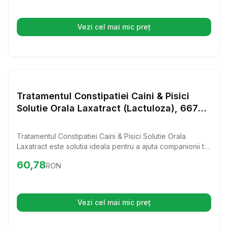
perfecta pentru orice animal de companie care merita ce
este mai bun.
Vezi cel mai mic preț
(se deschide într-o filă nouă)
Setează alertă de preț pentru
Compară
Tr
Paturi si Perne Pisici
Tratamentul Constipatiei Caini & Pisici
Solutie Orala Laxatract (Lactuloza), 667
mg/ ml 50 ml
Tratamentul Constipatiei Caini & Pisici Solutie Orala
Laxatract este solutia ideala pentru a ajuta companionii tai
blanosi sa scape de disconfortul constipatiei. Cu o
Preț:
60.78
RON
60,78
RON
formula bazata pe lactuloza, acest produs este usor de
administrat si eficient in restabilirea unei digestii
sanatoase.
Vezi cel mai mic preț
(se deschide într-o filă nouă)