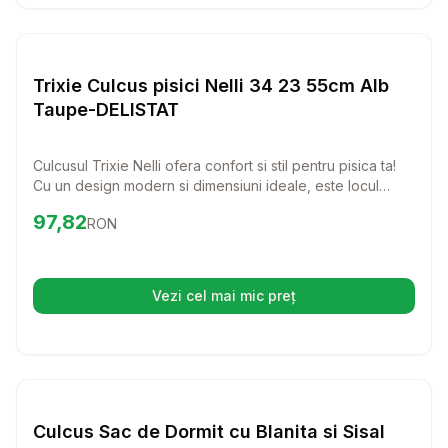
Setează alertă de preț pentru
Compară
Tr
Paturi si Perne Pisici
Trixie Culcus pisici Nelli 34 23 55cm Alb
Taupe-DELISTAT
Culcusul Trixie Nelli ofera confort si stil pentru pisica ta!
Cu un design modern si dimensiuni ideale, este locul
perfect pentru un somn linistit si odihnitor.
Preț:
97.82
RON
97,82
RON
Vezi cel mai mic preț
(se deschide într-o filă nouă)
Setează alertă de preț pentru
Compară
Cu
Paturi si Perne Pisici
Culcus Sac de Dormit cu Blanita si Sisal