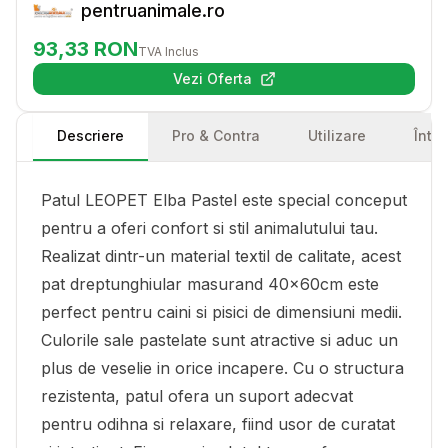
pentruanimale.ro
93,33
RON
TVA Inclus
Vezi Oferta
(se deschide într-o filă nouă)
Descriere
Pro & Contra
Utilizare
Într
Patul LEOPET Elba Pastel este special conceput
pentru a oferi confort si stil animalutului tau.
Realizat dintr-un material textil de calitate, acest
pat dreptunghiular masurand 40x60cm este
perfect pentru caini si pisici de dimensiuni medii.
Culorile sale pastelate sunt atractive si aduc un
plus de veselie in orice incapere. Cu o structura
rezistenta, patul ofera un suport adecvat
pentru odihna si relaxare, fiind usor de curatat