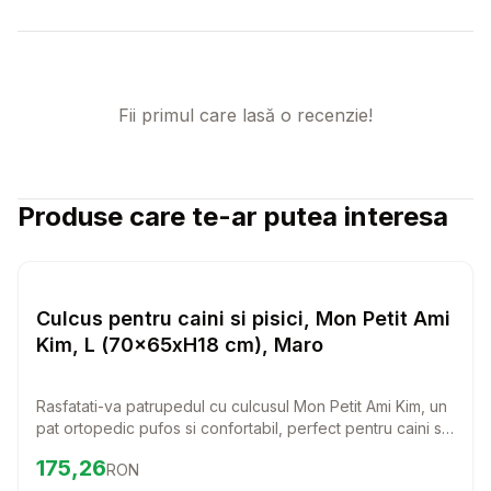
Fii primul care lasă o recenzie!
Produse care te-ar putea interesa
Setează alertă de preț pentru
Compară
Cu
Paturi si Perne Pisici
Culcus pentru caini si pisici, Mon Petit Ami
Kim, L (70x65xH18 cm), Maro
Rasfatati-va patrupedul cu culcusul Mon Petit Ami Kim, un
pat ortopedic pufos si confortabil, perfect pentru caini si
pisici. Cu dimensiuni generoase, acest culcus ofera un
Preț:
175.26
RON
175,26
RON
spatiu ideal pentru odihna si relaxare, fiind alegerea