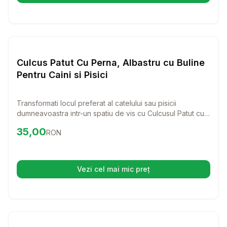
Setează alertă de preț pentru
Compară
Cu
Paturi si Perne Pisici
Culcus Patut Cu Perna, Albastru cu Buline
Pentru Caini si Pisici
Transformati locul preferat al catelului sau pisicii
dumneavoastra intr-un spatiu de vis cu Culcusul Patut cu
Perna, Albastru cu Buline! Acest patut nu doar ca ofera
Preț:
35.00
RON
35,00
RON
confort maxim, dar adauga si un strop de stil in casa
dumneavoastra.
Vezi cel mai mic preț
(se deschide într-o filă nouă)
Setează alertă de preț pentru
Compară
Cu