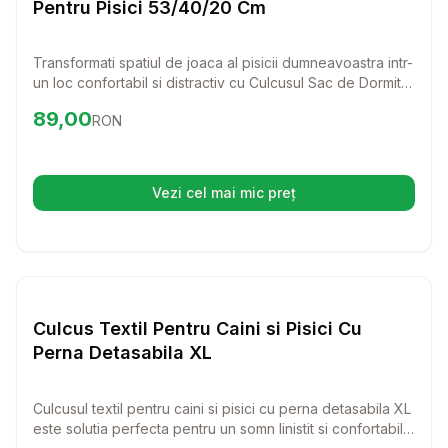
Pentru Pisici 53/40/20 Cm
Transformati spatiul de joaca al pisicii dumneavoastra intr-
un loc confortabil si distractiv cu Culcusul Sac de Dormit
cu Blanita si Sisal. Acest sac de dormit nu doar ca ofera
Preț:
89.00
RON
89,00
RON
un refugiu cald, dar include si elemente din sisal pentru a
ajuta la intretinerea unghiilor, perfect pentru pisicile
energice!
Vezi cel mai mic preț
(se deschide într-o filă nouă)
Setează alertă de preț pentru
Compară
Cu
Paturi si Perne Pisici
Culcus Textil Pentru Caini si Pisici Cu
Perna Detasabila XL
Culcusul textil pentru caini si pisici cu perna detasabila XL
este solutia perfecta pentru un somn linistit si confortabil