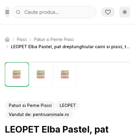
Sari la conținutul principal
Schi
Toggle Menu
Pisici
Paturi si Perne Pisici
Acasa
LEOPET Elba Pastel, pat dreptunghiular caini si pisici, textil, diverse culori, 40x60cm
Setează alertă de preț pentru
Compară
LE
Paturi si Perne Pisici
LEOPET
Vandut de:
pentruanimale.ro
LEOPET Elba Pastel, pat