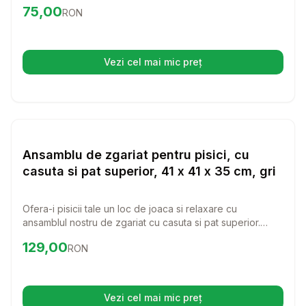
al animalutului tau. Cu un design modern si practic, acest
Preț:
75.00
RON
75,00
RON
culcus se va integra perfect in orice incapere, oferind in
acelasi timp un loc cald si primitor pentru prietenul tau
blanos.
Vezi cel mai mic preț
(se deschide într-o filă nouă)
Setează alertă de preț pentru
Compară
An
Paturi si Perne Pisici
Ansamblu de zgariat pentru pisici, cu
casuta si pat superior, 41 x 41 x 35 cm, gri
Ofera-i pisicii tale un loc de joaca si relaxare cu
ansamblul nostru de zgariat cu casuta si pat superior.
Acest ansamblu multifunctional aduce confort si distractie
Preț:
129.00
RON
129,00
RON
intr-un design modern, perfect pentru orice casa.
Vezi cel mai mic preț
(se deschide într-o filă nouă)