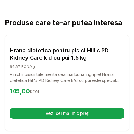
Produse care te-ar putea interesa
Setează alertă de preț pentru
Compară
Hr
Pisici
Hrana dietetica pentru pisici Hill s PD
Kidney Care k d cu pui 1,5 kg
96,67 RON/kg
Rinichii pisicii tale merita cea mai buna ingrijire! Hrana
dietetica Hill's PD Kidney Care k/d cu pui este special
creata pentru a sprijini sanatatea rinichilor si a incetini
Preț:
145.00
RON
145,00
RON
progresia afectiunilor renale. O alegere delicioasa si
nutritiva pentru pisica ta!
Vezi cel mai mic preț
(se deschide într-o filă nouă)