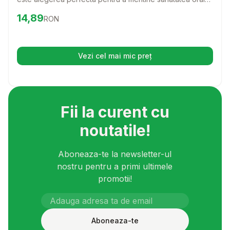
a cainelui sau pisicii tale. Cu o formula speciala, acest gel
Preț:
14.89
RON
14,89
RON
face ingrijirea dintilor o experienta placuta si usoara, atat
pentru tine, cat si pentru animalutul tau.
Vezi cel mai mic preț
(se deschide într-o filă nouă)
Fii la curent cu
noutatile!
Aboneaza-te la newsletter-ul
nostru pentru a primi ultimele
promotii!
Aboneaza-te