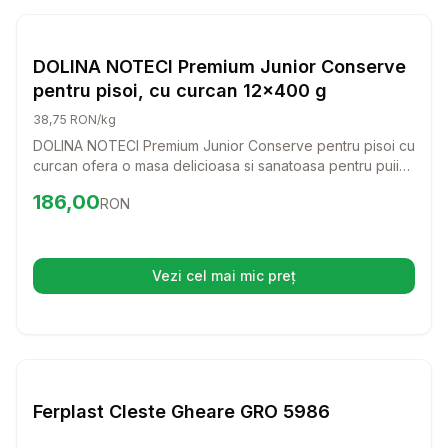
Setează alertă de preț pentru
Compară
DO
Pisici
DOLINA NOTECI Premium Junior Conserve
pentru pisoi, cu curcan 12x400 g
38,75 RON/kg
DOLINA NOTECI Premium Junior Conserve pentru pisoi cu
curcan ofera o masa delicioasa si sanatoasa pentru puii
tai de pisica. Cu ingrediente de calitate, aceasta
Preț:
186.00
RON
186,00
RON
conserva sustine dezvoltarea lor armonioasa si le ofera
energia necesara pentru joaca.
Vezi cel mai mic preț
(se deschide într-o filă nouă)
Setează alertă de preț pentru
Compară
Fe
Pisici
Ferplast Cleste Gheare GRO 5986