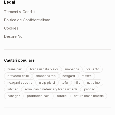
Legal
Termeni si Conditii
Politica de Confidentialitate
Cookies
Despre Noi
Căutări populare
hrana caini
hrana uscata pisici
simparica
bravecto
bravecto caini
simparica trio
nexgard
ataxxa
nexgard spectra
nisip pisici
tofu
hills
nutraline
kitchen
royal canin veterinary hrana umeda
prodac
canagan
probiotice caini
totolici
naturo hrana umeda