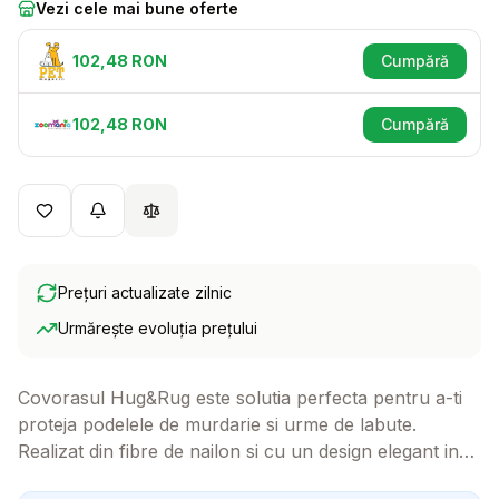
Vezi cele mai bune oferte
102,48
RON
Cumpără
(se deschid
102,48
RON
Cumpără
(se deschid
Prețuri actualizate zilnic
Urmărește evoluția prețului
Covorasul Hug&Rug este solutia perfecta pentru a-ti
proteja podelele de murdarie si urme de labute.
Realizat din fibre de nailon si cu un design elegant in
nuanta charcoal, acest covoras este nu doar