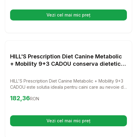
Vezi cel mai mic preț
(se deschide într-o filă nouă)
Setează alertă de preț pentru
Compară
HI
Diverse
HILL'S Prescription Diet Canine Metabolic
+ Mobility 9+3 CADOU conserva dietetica
caini, pentru controlul greutatii si
mobilitate
HILL'S Prescription Diet Canine Metabolic + Mobility 9+3
CADOU este solutia ideala pentru caini care au nevoie de
controlul greutatii si imbunatatirea mobilitatii. Cu un gust
Preț:
182.36
RON
182,36
RON
delicios si ingrediente de calitate, aceasta conserva
dietetica va ajuta cainele tau sa se simta energic si
sanatos.
Vezi cel mai mic preț
(se deschide într-o filă nouă)