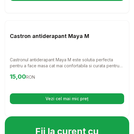
Setează alertă de preț pentru
Compară
Ca
Diverse
Castron antiderapant Maya M
Castronul antiderapant Maya M este solutia perfecta
pentru a face masa cat mai confortabila si curata pentru
patrupedul tau. Cu un design modern si functionalitate
Preț:
15.00
RON
15,00
RON
excelenta, acest castron va aduce un plus de confort si
stabilitate in timpul meselor.
Vezi cel mai mic preț
(se deschide într-o filă nouă)
Fii la curent cu