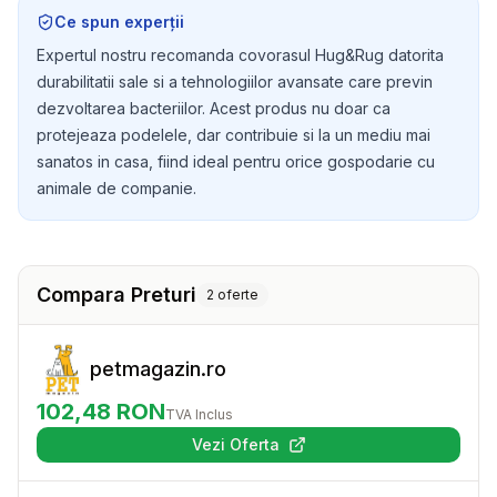
functional, ci si placut la vedere, fiind un must-have
Ce spun experții
pentru orice iubitor de animale.
Expertul nostru recomanda covorasul Hug&Rug datorita
durabilitatii sale si a tehnologiilor avansate care previn
dezvoltarea bacteriilor. Acest produs nu doar ca
protejeaza podelele, dar contribuie si la un mediu mai
sanatos in casa, fiind ideal pentru orice gospodarie cu
animale de companie.
Compara Preturi
2
oferte
petmagazin.ro
102,48
RON
TVA Inclus
Vezi Oferta
(se deschide într-o filă nouă)