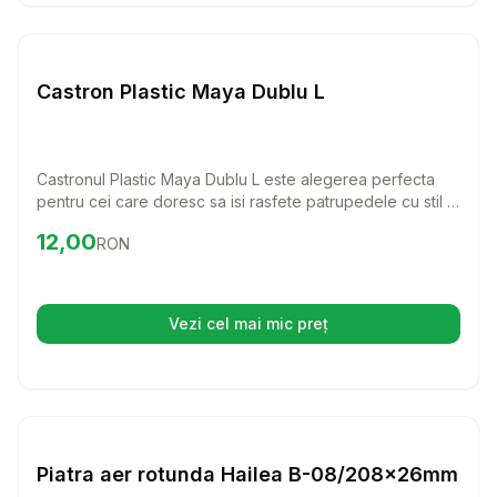
Setează alertă de preț pentru
Compară
Ca
Diverse
Castron Plastic Maya Dublu L
Castronul Plastic Maya Dublu L este alegerea perfecta
pentru cei care doresc sa isi rasfete patrupedele cu stil si
confort. Acest castron practic permite servirea simultana a
Preț:
12.00
RON
12,00
RON
hranei si apei, contribuind la o alimentatie sanatoasa si
organizata pentru pisici si caini de talie mare.
Vezi cel mai mic preț
(se deschide într-o filă nouă)
Setează alertă de preț pentru
Compară
Pi
Diverse
Piatra aer rotunda Hailea B-08/208x26mm