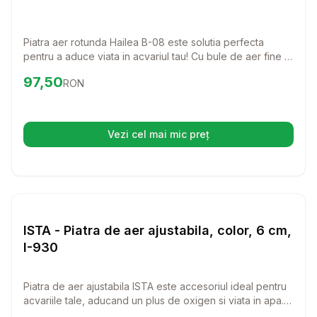
Piatra aer rotunda Hailea B-08 este solutia perfecta
pentru a aduce viata in acvariul tau! Cu bule de aer fine si
uniforme, aceasta piatra va imbunatati calitatea apei si va
Preț:
97.50
RON
97,50
RON
crea un mediu sanatos pentru pestii tai.
Vezi cel mai mic preț
(se deschide într-o filă nouă)
Setează alertă de preț pentru
Compară
IS
Diverse
ISTA - Piatra de aer ajustabila, color, 6 cm,
I-930
Piatra de aer ajustabila ISTA este accesoriul ideal pentru
acvariile tale, aducand un plus de oxigen si viata in apa.
Cu un design colorat si o lungime de 6 cm, aceasta piatra