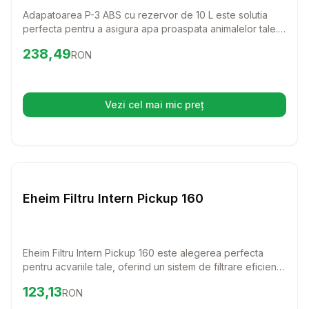
Adapatoarea P-3 ABS cu rezervor de 10 L este solutia
perfecta pentru a asigura apa proaspata animalelor tale.
Cu un design practic si un grilaj de protectie, aceasta
Preț:
238.49
RON
238,49
RON
adapatoare permite accesul usor si constant la apa
pentru gaini si animale mici, oferindu-le confortul de care
au nevoie.
Vezi cel mai mic preț
(se deschide într-o filă nouă)
Setează alertă de preț pentru
Compară
Eh
Diverse
Eheim Filtru Intern Pickup 160
Eheim Filtru Intern Pickup 160 este alegerea perfecta
pentru acvariile tale, oferind un sistem de filtrare eficient
si usor de intretinut. Cu un design compact si functional,
Preț:
123.13
RON
123,13
RON
acest filtru asigura o apa curata si sanatoasa pentru pestii
si plantele tale preferate.