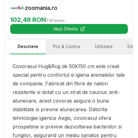
zoomania.ro
102,48
RON
TVA Inclus
Vezi Oferta
(se deschide într-o filă nouă)
Descriere
Pro & Contra
Utilizare
Într
Covorasul Hug&Rug de 50X150 cm este creat
special pentru confortul si igiena animalelor tale
de companie. Fabricat din fibre de nailon
rezistente si dotat cu un strat de cauciuc anti-
alunecare, acest covoras asigura o buna
stabilitate si previne alunecarea. Datorita
tehnologiei igienice Aegis, covorasul ofera
prospetime si previne dezvoltarea bacteriilor si
fungilor, asigurand un mediu sanatos pentru