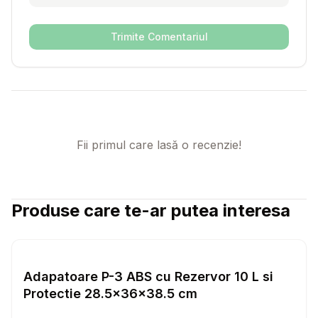
Trimite Comentariul
Fii primul care lasă o recenzie!
Produse care te-ar putea interesa
Setează alertă de preț pentru
Compară
Ad
Diverse
Adapatoare P-3 ABS cu Rezervor 10 L si
Protectie 28.5x36x38.5 cm