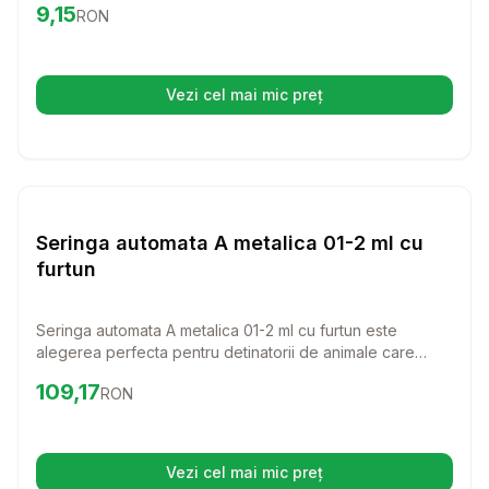
Preț:
9.15
RON
9,15
RON
nu doar ca functioneaza eficient, dar si completeaza
frumos aspectul acvariului tau.
Vezi cel mai mic preț
(se deschide într-o filă nouă)
Setează alertă de preț pentru
Compară
Se
Diverse
Seringa automata A metalica 01-2 ml cu
furtun
Seringa automata A metalica 01-2 ml cu furtun este
alegerea perfecta pentru detinatorii de animale care
doresc sa administreze cu usurinta solutii
Preț:
109.17
RON
109,17
RON
medicamentoase. Usor de utilizat si de curatat, acest
instrument va face procesul de ingrijire al animalului
dumneavoastra mult mai simplu si eficient.
Vezi cel mai mic preț
(se deschide într-o filă nouă)