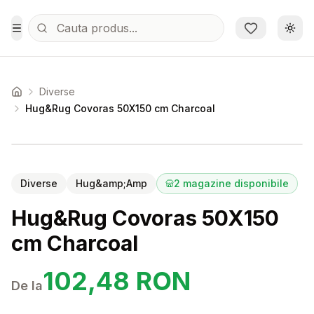
Sari la conținutul principal
Schi
Toggle Menu
Diverse
Acasa
Hug&Rug Covoras 50X150 cm Charcoal
Setează alertă de preț pentru
Compară
Hu
Diverse
Hug&amp;Amp
2
magazine disponibile
Hug&Rug Covoras 50X150
cm Charcoal
102,48
RON
De la