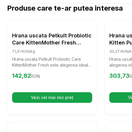
Produse care te-ar putea interesa
Setează alertă de preț pentru
Compară
Hrana usc
Hrana Uscata Pisici
Hrana uscata Petkult Probiotic
Hrana us
Care KittenMother Fresh
Kitten Pu
pentru pisici, cu Miel proaspat
71,41 RON/kg
30,37 RON/k
2 kg
Hrana uscata Petkult Probiotic Care
Hrana uscat
KittenMother Fresh este alegerea ideala
alegerea ide
pentru pisoi si mamele lor. Cu miel
oferindu-le
Preț:
142.82
RON
Preț:
303.
142,82
303,73
RON
proaspat, ofera o dieta completa si
sanatoasa. 
echilibrata, sustinand dezvoltarea
formula hip
sanatoasa a pisicilor tale.
va ajuta la
micutului ta
Vezi cel mai mic preț
V
(se deschide într-o filă nouă)
Setează alertă de preț pentru
Compară
Wildfull