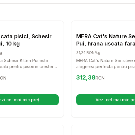
ata Petkult Probiotic Care KittenMother Fresh pentru pisici, cu
Setează alertă de preț pentru
Compară
Hrana uscata pisici, Sches
Setează 
Co
Hrana Uscata Pisici
Hrana 
cata pisici, Schesir
MERA Cat's Nature Se
i, 10 kg
Pui, hrana uscata far
pisici MERA Sensitive,
g
31,24 RON/kg
hrana uscata fara cer
a Schesir Kitten Pui este
MERA Cat's Nature Sensitive 
pisici, alergii, 10kg
ala pentru pisoii in crestere,
alegerea perfecta pentru pisi
 o alimentatie completa si
sensibilitate alimentara. Acea
73
RON
Preț:
312.38
RON
312,38
RON
RON
Cu ingrediente naturale si o
uscata, fara cereale, este spe
oalergenica, aceasta hrana
formulata pentru a sprijini san
 dezvoltarea armonioasa a
bunastarea pisicii tale.
u prieten.
ezi cel mai mic preț
Vezi cel mai mic pr
(se deschide într-o filă nouă)
(se desc
 Cat Hair & Skin - Hrana uscata ultra-premium - Somon - 10kg
Setează alertă de preț pentru
Compară
Setează 
Co