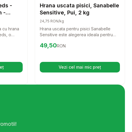
Uscata Pisici
Hrana Uscata Pisici
eds -
Hrana uscata pisici, Sanabelle
 -
Sensitive, Pui, 2 kg
24,75 RON/kg
a cu hrana
Hrana uscata pentru pisici Sanabelle
eds, o
Sensitive este alegerea ideala pentru
 somon
pisicile cu o digestie sensibila. Cu o
Preț:
49.50
RON
49,50
RON
cereale si
palatabilitate ridicata, aceasta hrana nu
, aceasta
doar ca hraneste, dar si protejeaza
sustine
sanatatea generala a pisicii tale,
i vostru.
oferindu-i vitalitate si energie.
eț
Vezi cel mai mic preț
hide într-o filă nouă)
(se deschide într-o filă n
omotii!