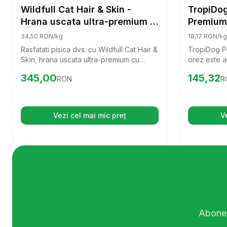
Hrana Uscata Pisici
Wildfull Cat Hair & Skin -
TropiDog
Hrana uscata ultra-premium -
Premium 
Somon - 10kg
orez, 
34,50 RON/kg
18,17 RON/kg
Rasfatati pisica dvs. cu Wildfull Cat Hair &
TropiDog Pr
Skin, hrana uscata ultra-premium cu
orez este a
somon, special conceputa pentru a
cainele tau 
Preț:
345.00
RON
Preț:
145.
345,00
145,32
RON
R
sustine sanatatea blanii si pielii. Cu
continut rid
ingrediente de cea mai buna calitate,
aceasta hra
aceasta hrana este o alegere perfecta
delicios, da
pentru pisicile adulte, oferindu-le toti
o viata sana
Vezi cel mai mic preț
V
(se deschide într-o filă nouă)
nutrientii necesari pentru o viata activa si
sanatoasa.
Abonea