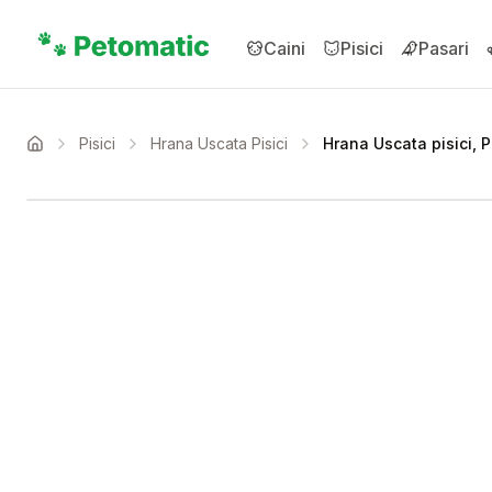
Sari la conținutul principal
Caini
Pisici
Pasari
Pisici
Hrana Uscata Pisici
Hrana Uscata pisici, 
Acasa
Setează alertă de preț 
Compară