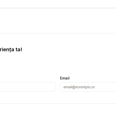
iența ta!
Email