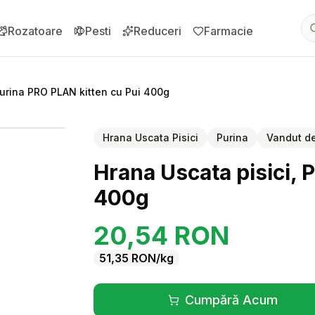
Rozatoare
Pesti
Reduceri
Farmacie
Purina PRO PLAN kitten cu Pui 400g
pentru
Hrana Uscata pisici, Purina PRO PLAN kitten cu Pui 400g
Hrana Uscata Pisici
Purina
Vandut d
Hrana Uscata pisici, 
400g
20,54
RON
51,35
RON
/kg
Cumpără Acum
(se deschide înt