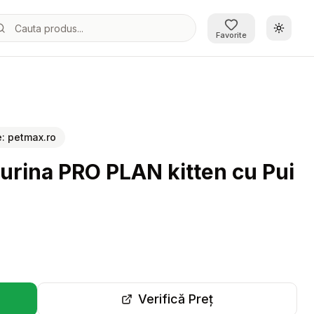
Schimb
Favorite
e:
petmax.ro
Purina PRO PLAN kitten cu Pui
Verifică Preț
r-o filă nouă)
(se deschide într-o filă 