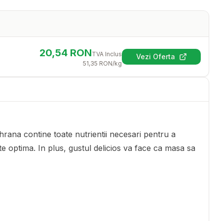
20,54
RON
TVA Inclus
Vezi Oferta
(se deschide într-
51,35
RON
/kg
hrana contine toate nutrientii necesari pentru a
ate optima. In plus, gustul delicios va face ca masa sa