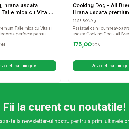
Hrana Uscata Pisici
Hrana 
, hrana uscata
Cooking Dog - All Bre
Talie mica cu Vita si
Hrana uscata premium
8 kg
Somon - 12kg
14,58 RON/kg
emium Talie mica cu Vita si
Rasfatati cainii dumneavoastr
legerea perfecta pentru
uscata Cooking Dog - All Bre
adult de talie mica. Cu un
alegere premium care aduce
32
RON
Preț:
175.00
RON
175,00
ON
RON
icat de carne de vita si orez,
proaspat in farfuria lor. Fara 
na nu doar ca ofera un gust
plina de ingrediente nutritive
r si nutrientii necesari pentru
hrana este perfecta pentru a 
toasa si activa.
sanatatea si vitalitatea cainelu
ezi cel mai mic preț
Vezi cel mai mic pr
(se deschide într-o filă nouă)
(se desc
Fii la curent cu noutatile!
za-te la newsletter-ul nostru pentru a primi ultimele pr