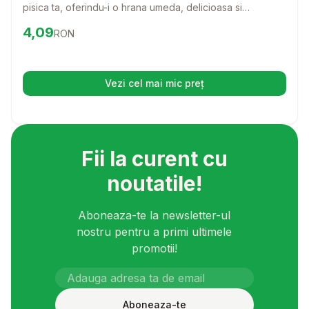
pisica ta, oferindu-i o hrana umeda, delicioasa si
hranitoare, fara cereale. Cu un gust irezistibil si
Preț:
4.09
RON
4,09
RON
ingrediente de calitate, acest pate va transforma fiecare
masa intr-o experienta de neuitat pentru micutul tau
prieten.
Vezi cel mai mic preț
(se deschide într-o filă nouă)
Fii la curent cu
noutatile!
Aboneaza-te la newsletter-ul
nostru pentru a primi ultimele
promotii!
Aboneaza-te