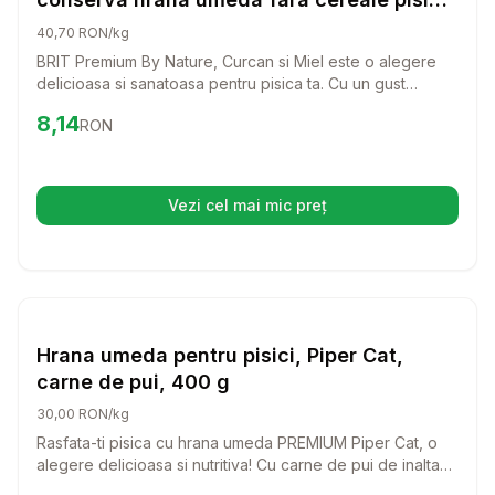
(pate), 200g
40,70 RON/kg
BRIT Premium By Nature, Curcan si Miel este o alegere
delicioasa si sanatoasa pentru pisica ta. Cu un gust
irezistibil si ingrediente de calitate superioara, aceasta
Preț:
8.14
RON
8,14
RON
conserva umeda fara cereale va oferi pisicii tale o masa
plina de nutrienti.
Vezi cel mai mic preț
(se deschide într-o filă nouă)
Setează alertă de preț pentru
Compară
Hr
Hrana Umeda Pisici
Hrana umeda pentru pisici, Piper Cat,
carne de pui, 400 g
30,00 RON/kg
Rasfata-ti pisica cu hrana umeda PREMIUM Piper Cat, o
alegere delicioasa si nutritiva! Cu carne de pui de inalta
calitate, aceasta hrana ofera tot ce are nevoie pisica ta