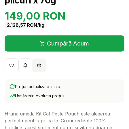
plicuri x 70g
149,00
RON
2.128,57
RON
/kg
Cumpără Acum
(se deschide într-o filă 
Prețuri actualizate zilnic
Urmărește evoluția prețului
Hrana umeda Kit Cat Petite Pouch este alegerea
perfecta pentru pisica ta. Cu ingrediente 100%
holistice, acest sortiment cu pui si vita nu doar ca