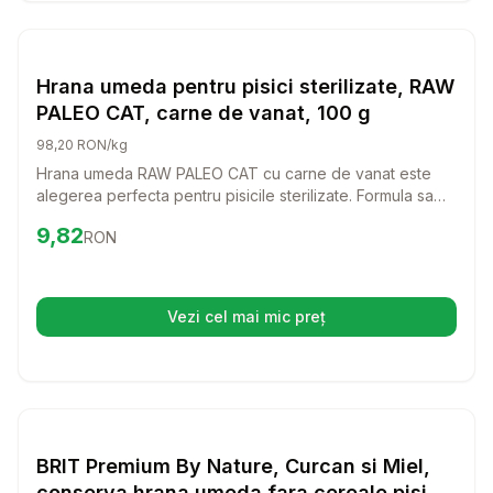
Setează alertă de preț pentru
Compară
Hr
Hrana Umeda Pisici
Hrana umeda pentru pisici sterilizate, RAW
PALEO CAT, carne de vanat, 100 g
98,20 RON/kg
Hrana umeda RAW PALEO CAT cu carne de vanat este
alegerea perfecta pentru pisicile sterilizate. Formula sa
delicioasa si echilibrata ofera nutrientii necesari pentru o
Preț:
9.82
RON
9,82
RON
viata sanatoasa, fara cereale si conservanti.
Vezi cel mai mic preț
(se deschide într-o filă nouă)
Setează alertă de preț pentru
Compară
BR
Hrana Umeda Pisici
BRIT Premium By Nature, Curcan si Miel,
conserva hrana umeda fara cereale pisici,