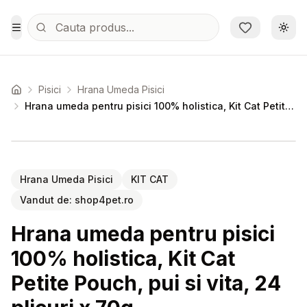
Sari la conținutul principal
Schi
Toggle Menu
Pisici
Hrana Umeda Pisici
Acasa
Hrana umeda pentru pisici 100% holistica, Kit Cat Petite Pouch, pui si vita, 24 plicuri x 70g
Setează alertă de preț pentru
Compară
Hr
Hrana Umeda Pisici
KIT CAT
Vandut de:
shop4pet.ro
Hrana umeda pentru pisici
100% holistica, Kit Cat
Petite Pouch, pui si vita, 24