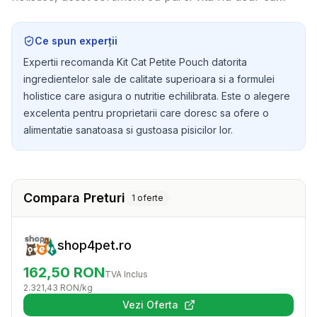
ofera o masa delicioasa, dar si nutritie completa si
echilibrata pentru felinele pretentioase.
Ce spun experții
Expertii recomanda Kit Cat Petite Pouch datorita
ingredientelor sale de calitate superioara si a formulei
holistice care asigura o nutritie echilibrata. Este o alegere
excelenta pentru proprietarii care doresc sa ofere o
alimentatie sanatoasa si gustoasa pisicilor lor.
Compara Preturi
1
oferte
shop4pet.ro
162,50
RON
TVA Inclus
2.321,43
RON
/kg
Vezi Oferta
(se deschide într-o filă nouă)