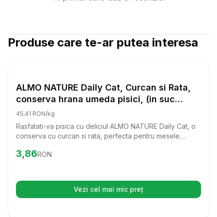
Produse care te-ar putea interesa
Setează alertă de preț pentru
Compară
AL
Hrana Umeda Pisici
ALMO NATURE Daily Cat, Curcan si Rata,
conserva hrana umeda pisici, (in suc
propriu), 85g
45,41 RON/kg
Rasfatati-va pisica cu deliciul ALMO NATURE Daily Cat, o
conserva cu curcan si rata, perfecta pentru mesele
zilnice. Aceasta hrana umeda, preparata in suc propriu,
Preț:
3.86
RON
3,86
RON
ofera un gust irezistibil care va face pisica sa se intoarca
mereu pentru mai mult.
Vezi cel mai mic preț
(se deschide într-o filă nouă)