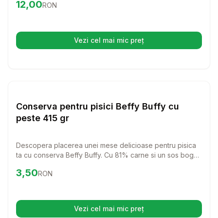
Preț:
12.00
RON
12,00
RON
pentru a fi sanatoasa si fericita.
Vezi cel mai mic preț
(se deschide într-o filă nouă)
Setează alertă de preț pentru
Compară
Co
Hrana Umeda Pisici
Conserva pentru pisici Beffy Buffy cu
peste 415 gr
Descopera placerea unei mese delicioase pentru pisica
ta cu conserva Beffy Buffy. Cu 81% carne si un sos bogat,
aceasta hrana umeda este perfecta pentru pisicile
Preț:
3.50
RON
3,50
RON
mofturoase si ofera o nutritie echilibrata.
Vezi cel mai mic preț
(se deschide într-o filă nouă)