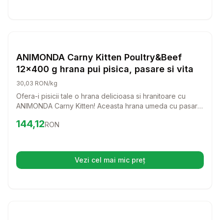
Setează alertă de preț pentru
Compară
AN
Hrana Umeda Pisici
ANIMONDA Carny Kitten Poultry&Beef
12x400 g hrana pui pisica, pasare si vita
30,03 RON/kg
Ofera-i pisicii tale o hrana delicioasa si hranitoare cu
ANIMONDA Carny Kitten! Aceasta hrana umeda cu pasare
si vita este perfecta pentru a sustine cresterea sanatoasa
Preț:
144.12
RON
144,12
RON
a pisicilor tale de toate varstele.
Vezi cel mai mic preț
(se deschide într-o filă nouă)
Setează alertă de preț pentru
Compară
HI