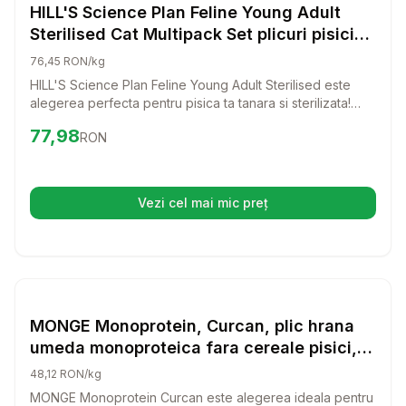
Hrana Umeda Pisici
HILL'S Science Plan Feline Young Adult
Sterilised Cat Multipack Set plicuri pisici
tinere, sterilizate, cu pui, cu pastrav, cu
76,45 RON/kg
ton, cu somon 12x85 g
HILL'S Science Plan Feline Young Adult Sterilised este
alegerea perfecta pentru pisica ta tanara si sterilizata!
Acest set de plicuri cu pui, pastrav, ton si somon ofera o
Preț:
77.98
RON
77,98
RON
hrana umeda delicioasa si nutritiva, care va mentine pisica
plina de energie si fericita.
Vezi cel mai mic preț
(se deschide într-o filă nouă)
Setează alertă de preț pentru
Compară
MO
Hrana Umeda Pisici
MONGE Monoprotein, Curcan, plic hrana
umeda monoproteica fara cereale pisici,
(pate), 85g
48,12 RON/kg
MONGE Monoprotein Curcan este alegerea ideala pentru