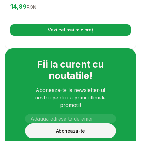
a cainelui sau pisicii tale. Cu o formula speciala, acest gel
Preț:
14.89
RON
14,89
RON
face ingrijirea dintilor o experienta placuta si usoara, atat
pentru tine, cat si pentru animalutul tau.
Vezi cel mai mic preț
(se deschide într-o filă nouă)
Fii la curent cu
noutatile!
Aboneaza-te la newsletter-ul
nostru pentru a primi ultimele
promotii!
Aboneaza-te