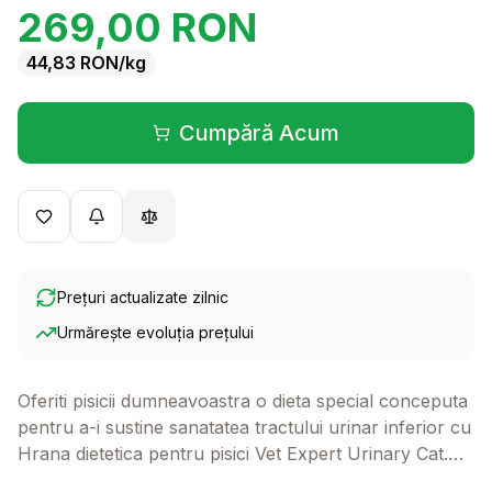
269,00
RON
44,83
RON
/kg
Cumpără Acum
(se deschide într-o filă 
Prețuri actualizate zilnic
Urmărește evoluția prețului
Oferiti pisicii dumneavoastra o dieta special conceputa
pentru a-i sustine sanatatea tractului urinar inferior cu
Hrana dietetica pentru pisici Vet Expert Urinary Cat.
Aceasta hrana delicioasa nu doar ca ajuta la