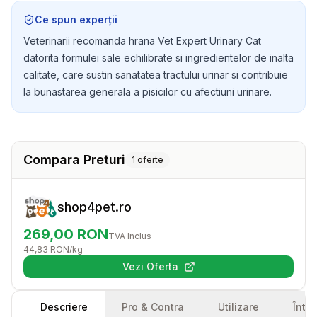
dizolvarea struvitilor, dar si la prevenirea formarii
Ce spun experții
acestora, asigurandu-i o viata sanatoasa si fericita.
Veterinarii recomanda hrana Vet Expert Urinary Cat
datorita formulei sale echilibrate si ingredientelor de inalta
calitate, care sustin sanatatea tractului urinar si contribuie
la bunastarea generala a pisicilor cu afectiuni urinare.
Compara Preturi
1
oferte
shop4pet.ro
269,00
RON
TVA Inclus
44,83
RON
/kg
Vezi Oferta
(se deschide într-o filă nouă)
Descriere
Pro & Contra
Utilizare
Într