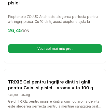
pisici
Pieptenele ZOLUX Anah este alegerea perfecta pentru
a-ti ingriji pisica. Cu 10 dinti, acest pieptene ajuta la
descurcarea blanii si la indepartarea parului mort, oferind
Preț:
26.45
RON
26,45
RON
confort si stralucire pisicii tale.
Vezi cel mai mic preț
(se deschide într-o filă nouă)
Setează alertă de preț pentru
Compară
Pisici
TRIXIE Gel pentru ingrijire dinti si ginii
pentru Caini si pisici - aroma vita 100 g
148,90 RON/kg
Gelul TRIXIE pentru ingrijire dinti si ginii, cu aroma de vita,
este alegerea perfecta pentru a mentine sanatatea orala