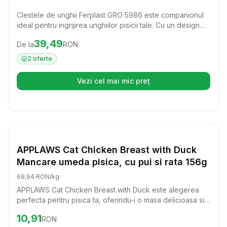
Clestele de unghii Ferplast GRO 5986 este companionul
ideal pentru ingrijirea unghiilor pisicii tale. Cu un design
ergonomic si sistem de siguranta, acest instrument face
Preț:
39.49
RON
39,49
De la
RON
taierea unghiilor o activitate usoara si placuta pentru tine
si pisicuta ta.
2
oferte
Vezi cel mai mic preț
(se deschide într-o filă nouă)
Setează alertă de preț pentru
Compară
AP
Pisici
APPLAWS Cat Chicken Breast with Duck
Mancare umeda pisica, cu pui si rata 156g
69,94 RON/kg
APPLAWS Cat Chicken Breast with Duck este alegerea
perfecta pentru pisica ta, oferindu-i o masa delicioasa si
sanatoasa. Cu ingrediente de calitate superioara, aceasta
Preț:
10.91
RON
10,91
RON
hrana umeda va satisface chiar si cele mai pretentioase