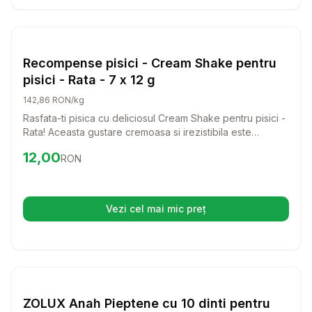
Setează alertă de preț pentru
Compară
Re
Pisici
Recompense pisici - Cream Shake pentru
pisici - Rata - 7 x 12 g
142,86 RON/kg
Rasfata-ti pisica cu deliciosul Cream Shake pentru pisici -
Rata! Aceasta gustare cremoasa si irezistibila este
perfecta pentru a aduce un zambet pe fata felinei tale si
Preț:
12.00
RON
12,00
RON
a transforma fiecare moment intr-o experienta de neuitat.
Vezi cel mai mic preț
(se deschide într-o filă nouă)
Setează alertă de preț pentru
Compară
ZO
Pisici
ZOLUX Anah Pieptene cu 10 dinti pentru