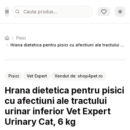
Sari la conținutul principal
Schi
Toggle Menu
Pisici
Acasa
Hrana dietetica pentru pisici cu afectiuni ale tractului urinar inferior Vet Expert Urinary Cat, 6 kg
Setează alertă de preț pentru
Compară
Hr
Pisici
Vet Expert
Vandut de:
shop4pet.ro
Hrana dietetica pentru pisici
cu afectiuni ale tractului
urinar inferior Vet Expert
Urinary Cat, 6 kg