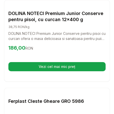
Pisici
DOLINA NOTECI Premium Junior Conserve
pentru pisoi, cu curcan 12x400 g
38,75 RON/kg
DOLINA NOTECI Premium Junior Conserve pentru pisoi cu
curcan ofera o masa delicioasa si sanatoasa pentru puii
tai de pisica. Cu ingrediente de calitate, aceasta
Preț:
186.00
RON
186,00
RON
conserva sustine dezvoltarea lor armonioasa si le ofera
energia necesara pentru joaca.
Vezi cel mai mic preț
(se deschide într-o filă nouă)
Setează alertă de preț pentru
Compară
Fe
Pisici
Ferplast Cleste Gheare GRO 5986