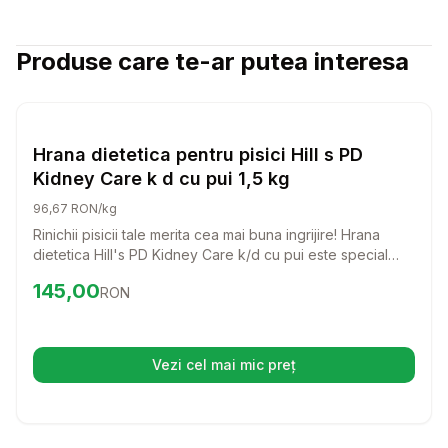
Produse care te-ar putea interesa
Setează alertă de preț pentru
Compară
Hr
Pisici
Hrana dietetica pentru pisici Hill s PD
Kidney Care k d cu pui 1,5 kg
96,67 RON/kg
Rinichii pisicii tale merita cea mai buna ingrijire! Hrana
dietetica Hill's PD Kidney Care k/d cu pui este special
creata pentru a sprijini sanatatea rinichilor si a incetini
Preț:
145.00
RON
145,00
RON
progresia afectiunilor renale. O alegere delicioasa si
nutritiva pentru pisica ta!
Vezi cel mai mic preț
(se deschide într-o filă nouă)
Setează alertă de preț pentru
Compară
DO