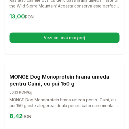
Rasfatati cainele dvs. cu delicioasa hrana umeda Taste of
the Wild Sierra Mountain! Aceasta conserva este perfecta
pentru toate talile si varstele, oferind o sursa unica de
Preț:
13.00
RON
13,00
RON
proteine de calitate superioara si ingrediente sanatoase
care sustin sistemul imunitar al catelului dvs.
Vezi cel mai mic preț
(se deschide într-o filă nouă)
Setează alertă de preț pentru
Compară
MO
Hrana Umeda Caini
MONGE Dog Monoprotein hrana umeda
pentru Caini, cu pui 150 g
56,13 RON/kg
MONGE Dog Monoprotein hrana umeda pentru Caini, cu
pui 150 g este alegerea ideala pentru catei care merita o
alimentatie sanatoasa si delicioasa. Cu un gust savuros de
Preț:
8.42
RON
8,42
RON
pui, aceasta hrana umeda va incanta papilele gustative
ale prietenului vostru patruped si ii va oferi nutrientii
necesari pentru o viata activa si fericita.