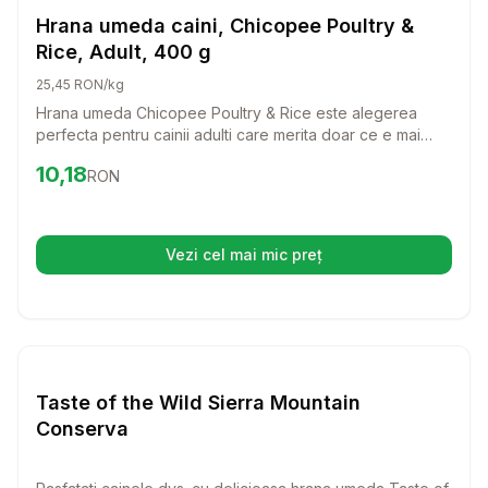
Hrana Umeda Caini
Hrana umeda caini, Chicopee Poultry &
Rice, Adult, 400 g
25,45 RON/kg
Hrana umeda Chicopee Poultry & Rice este alegerea
perfecta pentru cainii adulti care merita doar ce e mai
bun. Cu o reteta delicioasa ce combina pui, rata si orez,
Preț:
10.18
RON
10,18
RON
aceasta hrana ofera toate nutrientii esentiali pentru a
mentine animalutul tau sanatos si plin de energie.
Vezi cel mai mic preț
(se deschide într-o filă nouă)
Setează alertă de preț pentru
Compară
Ta
Hrana Umeda Caini
Taste of the Wild Sierra Mountain
Conserva