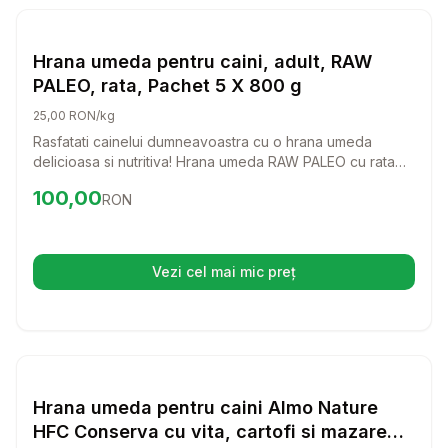
Setează alertă de preț pentru
Compară
Hr
Hrana Umeda Caini
Hrana umeda pentru caini, adult, RAW
PALEO, rata, Pachet 5 X 800 g
25,00 RON/kg
Rasfatati cainelui dumneavoastra cu o hrana umeda
delicioasa si nutritiva! Hrana umeda RAW PALEO cu rata
este perfecta pentru cainii adulti, oferind o dieta bogata
Preț:
100.00
RON
100,00
RON
in proteine de calitate superioara si fara cereale.
Vezi cel mai mic preț
(se deschide într-o filă nouă)
Setează alertă de preț pentru
Compară
Hr
Hrana Umeda Caini
Hrana umeda pentru caini Almo Nature
HFC Conserva cu vita, cartofi si mazare