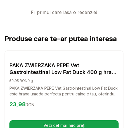
Fii primul care lasă o recenzie!
Produse care te-ar putea interesa
Setează alertă de preț pentru
Compară
PA
Hrana Umeda Caini
PAKA ZWIERZAKA PEPE Vet
Gastrointestinal Low Fat Duck 400 g hrana
umeda pentru caini, destinata sustinerii
59,95 RON/kg
sistemului digestiv
PAKA ZWIERZAKA PEPE Vet Gastrointestinal Low Fat Duck
este hrana umeda perfecta pentru cainele tau, oferindu-i
sustinerea de care are nevoie pentru un sistem digestiv
Preț:
23.98
RON
23,98
RON
sanatos. Cu un gust delicios de rata, acest produs este
creat cu atentie pentru a se potrivi nevoilor cainelui tau.
Vezi cel mai mic preț
(se deschide într-o filă nouă)