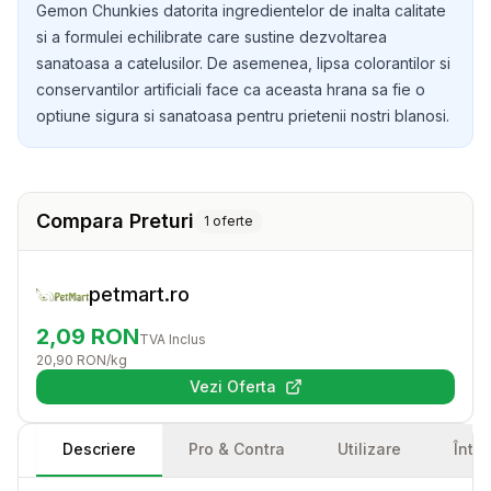
Gemon Chunkies datorita ingredientelor de inalta calitate
si a formulei echilibrate care sustine dezvoltarea
sanatoasa a catelusilor. De asemenea, lipsa colorantilor si
conservantilor artificiali face ca aceasta hrana sa fie o
optiune sigura si sanatoasa pentru prietenii nostri blanosi.
Compara Preturi
1
oferte
petmart.ro
2,09
RON
TVA Inclus
20,90
RON
/kg
Vezi Oferta
(se deschide într-o filă nouă)
Descriere
Pro & Contra
Utilizare
Într