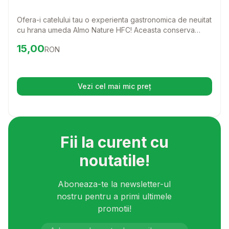
280 gr
Ofera-i catelului tau o experienta gastronomica de neuitat
cu hrana umeda Almo Nature HFC! Aceasta conserva
delicioasa cu vita, cartofi si mazare combina ingrediente
Preț:
15.00
RON
15,00
RON
de cea mai buna calitate, astfel incat patrupedul tau sa se
bucure de o masa sanatoasa si plina de gust.
Vezi cel mai mic preț
(se deschide într-o filă nouă)
Fii la curent cu
noutatile!
Aboneaza-te la newsletter-ul
nostru pentru a primi ultimele
promotii!