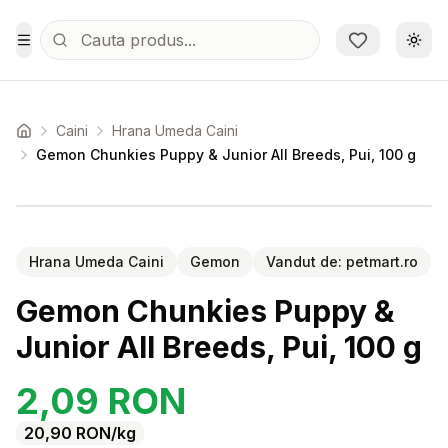
Sari la conținutul principal
Schi
Toggle Menu
Caini
Hrana Umeda Caini
Acasa
Gemon Chunkies Puppy & Junior All Breeds, Pui, 100 g
Setează alertă de preț pentru
Compară
Ge
Hrana Umeda Caini
Gemon
Vandut de:
petmart.ro
Gemon Chunkies Puppy &
Junior All Breeds, Pui, 100 g
2,09
RON
20,90
RON
/kg