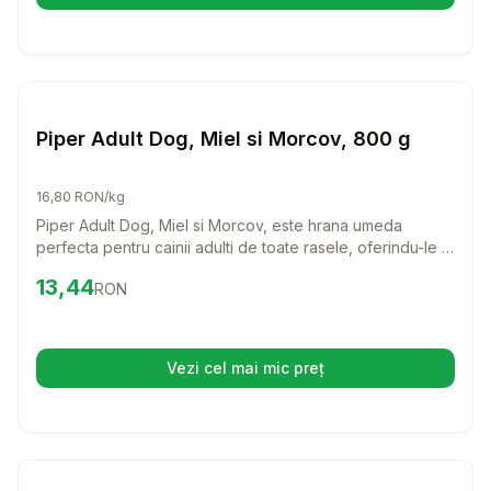
Setează alertă de preț pentru
Compară
Pi
Hrana Umeda Caini
Piper Adult Dog, Miel si Morcov, 800 g
16,80 RON/kg
Piper Adult Dog, Miel si Morcov, este hrana umeda
perfecta pentru cainii adulti de toate rasele, oferindu-le o
experienta delicioasa si nutritiva. Cu ingrediente de
Preț:
13.44
RON
13,44
RON
calitate, aceasta hrana va mentine cainele tau sanatos si
plin de energie, iar aroma de miel si morcov va face
fiecare masa o adevarata sarbatoare.
Vezi cel mai mic preț
(se deschide într-o filă nouă)
Setează alertă de preț pentru
Compară
Hr