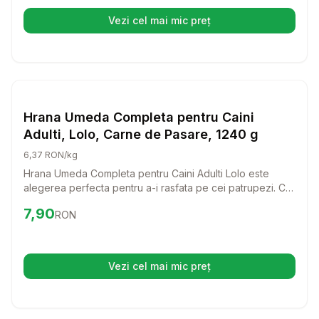
Vezi cel mai mic preț
(se deschide într-o filă nouă)
Setează alertă de preț pentru
Compară
Hr
Hrana Umeda Caini
Hrana Umeda Completa pentru Caini
Adulti, Lolo, Carne de Pasare, 1240 g
6,37 RON/kg
Hrana Umeda Completa pentru Caini Adulti Lolo este
alegerea perfecta pentru a-i rasfata pe cei patrupezi. Cu
un gust delicios de carne de pasare, acest produs va
Preț:
7.90
RON
7,90
RON
aduce bucurie si energie in fiecare zi.
Vezi cel mai mic preț
(se deschide într-o filă nouă)