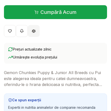
Cumpără Acum
(se deschide într-o filă 
Prețuri actualizate zilnic
Urmărește evoluția prețului
Gemon Chunkies Puppy & Junior All Breeds cu Pui
este alegerea ideala pentru cateii dumneavoastra,
oferindu-le o hrana delicioasa si nutritiva, perfecta
pentru a-i sustine in perioada de crestere. Cu
ingrediente de calitate superioara, aceasta hrana
Ce spun experții
umeda va face deliciul prietenului dumneavoastra
Expertii in nutritia animalelor de companie recomanda
patruped!