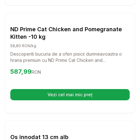
Setează alertă de preț pentru
Compară
ND
Caini
ND Prime Cat Chicken and Pomegranate
Kitten -10 kg
58,80 RON/kg
Descoperiti bucuria de a oferi pisicii dumneavoastra o
hrana premium cu ND Prime Cat Chicken and
Pomegranate Kitten! Aceasta formula delicioasa, bogata
Preț:
587.99
RON
587,99
RON
in carne proaspata de pui si ingrediente nutritive, va
sustine dezvoltarea sanatoasa a puiului dumneavoastra
de pisica.
Vezi cel mai mic preț
(se deschide într-o filă nouă)
Setează alertă de preț pentru
Compară
Os
Caini
Os innodat 13 cm alb