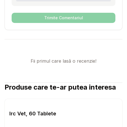
Trimite Comentariul
Fii primul care lasă o recenzie!
Produse care te-ar putea interesa
Setează alertă de preț pentru
Compară
Ir
Caini
Irc Vet, 60 Tablete