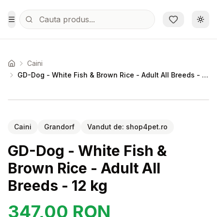
Sari la conținutul principal
Schi
Toggle Menu
Caini
Acasa
GD-Dog - White Fish & Brown Rice - Adult All Breeds - 12 kg
Setează alertă de preț pentru
Compară
GD
Caini
Grandorf
Vandut de:
shop4pet.ro
GD-Dog - White Fish &
Brown Rice - Adult All
Breeds - 12 kg
347,00
RON