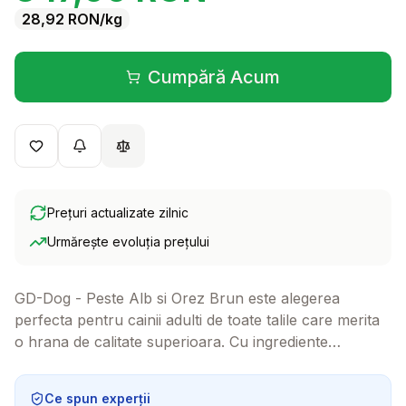
28,92
RON
/kg
Cumpără Acum
(se deschide într-o filă 
Prețuri actualizate zilnic
Urmărește evoluția prețului
GD-Dog - Peste Alb si Orez Brun este alegerea
perfecta pentru cainii adulti de toate talile care merita
o hrana de calitate superioara. Cu ingrediente
hipoalergenice si o formula bogata in Omega-3 si
Omega-6, aceasta hrana nu doar ca sustine sanatatea
Ce spun experții