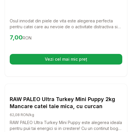
Osul innodat din piele de vita este alegerea perfecta
pentru catei care au nevoie de o activitate distractiva si
benefica. Cu o lungime de 13 cm, este ideal pentru a intari
Preț:
7.00
RON
7,00
RON
si curata dantura cainelui tau, oferindu-i in acelasi timp o
placere de nedescris.
Vezi cel mai mic preț
(se deschide într-o filă nouă)
Setează alertă de preț pentru
Compară
RA
Caini
RAW PALEO Ultra Turkey Mini Puppy 2kg
Mancare catei taie mica, cu curcan
62,08 RON/kg
RAW PALEO Ultra Turkey Mini Puppy este alegerea ideala
pentru puii tai energici si in crestere! Cu un continut bogat