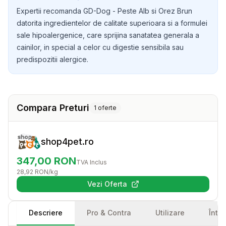
pielii si a blanii, dar si digestia cainelui tau.
Expertii recomanda GD-Dog - Peste Alb si Orez Brun
datorita ingredientelor de calitate superioara si a formulei
sale hipoalergenice, care sprijina sanatatea generala a
cainilor, in special a celor cu digestie sensibila sau
predispozitii alergice.
Compara Preturi
1
oferte
shop4pet.ro
347,00
RON
TVA Inclus
28,92
RON
/kg
Vezi Oferta
(se deschide într-o filă nouă)
Descriere
Pro & Contra
Utilizare
Într