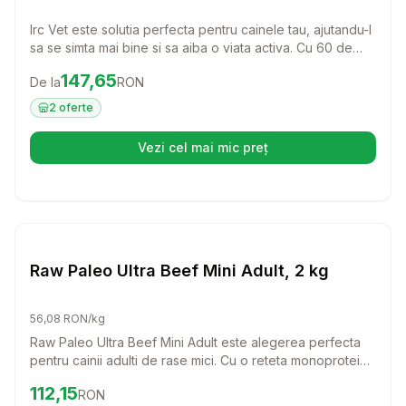
Irc Vet este solutia perfecta pentru cainele tau, ajutandu-l
sa se simta mai bine si sa aiba o viata activa. Cu 60 de
tablete usor de administrat, acest produs este ideal
Preț:
147.65
RON
147,65
De la
RON
pentru a oferi suport si confort patrupedului tau.
2
oferte
Vezi cel mai mic preț
(se deschide într-o filă nouă)
Setează alertă de preț pentru
Compară
Ra
Caini
Raw Paleo Ultra Beef Mini Adult, 2 kg
56,08 RON/kg
Raw Paleo Ultra Beef Mini Adult este alegerea perfecta
pentru cainii adulti de rase mici. Cu o reteta monoproteica
din carne de vita de cea mai buna calitate, acest furaj
Preț:
112.15
RON
112,15
RON
asigura o alimentatie echilibrata si delicios de sanatoasa