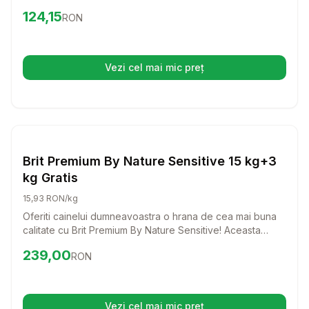
in curcan, aceasta mancare delicioasa ofera nutrientii
Preț:
124.15
RON
124,15
RON
necesari pentru o dezvoltare sanatoasa si un sistem
imunitar puternic.
Vezi cel mai mic preț
(se deschide într-o filă nouă)
Setează alertă de preț pentru
Compară
Br
Caini
Brit Premium By Nature Sensitive 15 kg+3
kg Gratis
15,93 RON/kg
Oferiti cainelui dumneavoastra o hrana de cea mai buna
calitate cu Brit Premium By Nature Sensitive! Aceasta
formula delicioasa, bazata pe carne de somon, este
Preț:
239.00
RON
239,00
RON
special creata pentru a sustine cainii cu sensibilitati
digestive, asigurandu-le o digestie usoara si o blana
stralucitoare.
Vezi cel mai mic preț