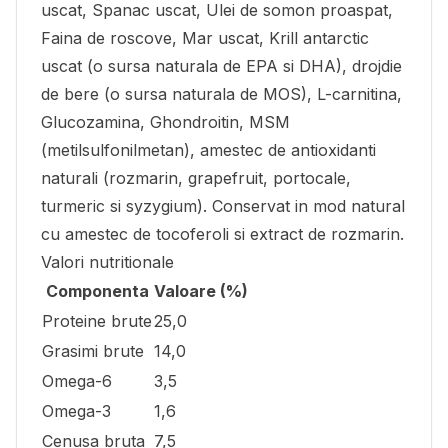
uscat, Spanac uscat, Ulei de somon proaspat,
Faina de roscove, Mar uscat, Krill antarctic
uscat (o sursa naturala de EPA si DHA), drojdie
de bere (o sursa naturala de MOS), L-carnitina,
Glucozamina, Ghondroitin, MSM
(metilsulfonilmetan), amestec de antioxidanti
naturali (rozmarin, grapefruit, portocale,
turmeric si syzygium). Conservat in mod natural
cu amestec de tocoferoli si extract de rozmarin.
Valori nutritionale
Componenta
Valoare (%)
Proteine brute
25,0
Grasimi brute
14,0
Omega-6
3,5
Omega-3
1,6
Cenusa bruta
7,5