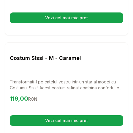
pentru prietenul tau patruped.
Vezi cel mai mic preț
(se deschide într-o filă nouă)
Setează alertă de preț pentru
Compară
Co
Caini
Costum Sissi - M - Caramel
Transformati-l pe catelul vostru intr-un star al modei cu
Costumul Sissi! Acest costum rafinat combina confortul cu
un stil chic, ideal pentru zilele racoroase.
Preț:
119.00
RON
119,00
RON
Vezi cel mai mic preț
(se deschide într-o filă nouă)