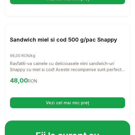
(se deschide într-o filă nouă)
Setează alertă de preț pentru
Compară
Sa
Caini
Sandwich miel si cod 500 g/pac Snappy
96,00 RON/kg
Rasfatiti-va cainele cu delicioasele mini sandwich-uri
Snappy cu miel si cod! Aceste recompense sunt perfecte
pentru orice rasa, oferind un gust irezistibil si un aport
Preț:
48.00
RON
48,00
RON
nutritional echilibrat.
Vezi cel mai mic preț
(se deschide într-o filă nouă)