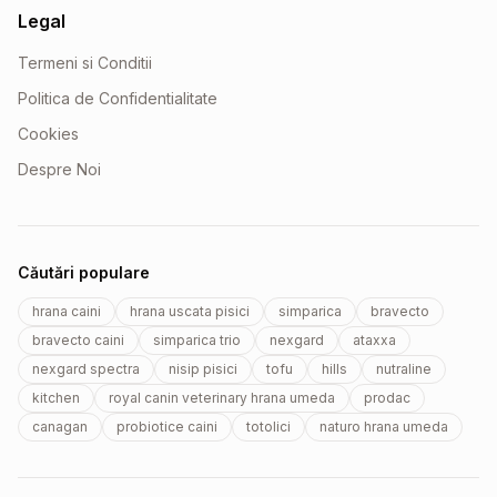
Legal
Termeni si Conditii
Politica de Confidentialitate
Cookies
Despre Noi
Căutări populare
hrana caini
hrana uscata pisici
simparica
bravecto
bravecto caini
simparica trio
nexgard
ataxxa
nexgard spectra
nisip pisici
tofu
hills
nutraline
kitchen
royal canin veterinary hrana umeda
prodac
canagan
probiotice caini
totolici
naturo hrana umeda