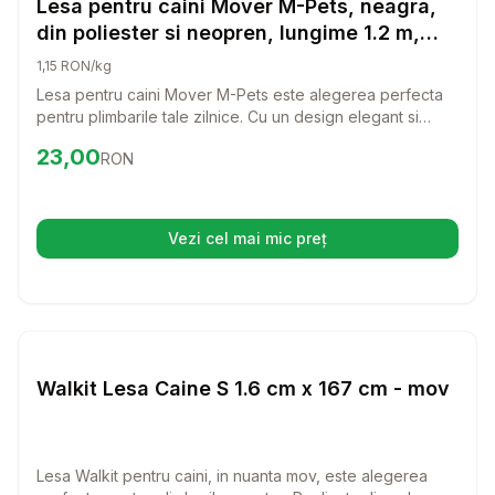
Lesa pentru caini Mover M-Pets, neagra,
din poliester si neopren, lungime 1.2 m,
pentru caini cu greutate de pana la 20 kg
1,15 RON/kg
Lesa pentru caini Mover M-Pets este alegerea perfecta
pentru plimbarile tale zilnice. Cu un design elegant si
materiale de inalta calitate, aceasta lesa asigura confort si
Preț:
23.00
RON
23,00
RON
siguranta atat pentru tine, cat si pentru catelul tau.
Vezi cel mai mic preț
(se deschide într-o filă nouă)
Setează alertă de preț pentru
Compară
Wa
Lese si Zgarzi
Walkit Lesa Caine S 1.6 cm x 167 cm - mov
Lesa Walkit pentru caini, in nuanta mov, este alegerea