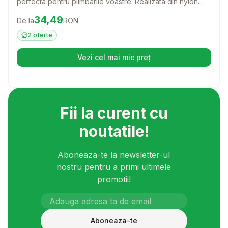
perfecta pentru plimbarile voastre. Realizata din nylon
rezistent, aceasta lesa ofera confort si siguranta in
Preț:
34.49
RON
34,49
De la
RON
fiecare aventura alaturi de prietenul tau patruped.
2
oferte
Vezi cel mai mic preț
(se deschide într-o filă nouă)
Fii la curent cu
noutatile!
Aboneaza-te la newsletter-ul
nostru pentru a primi ultimele
promotii!
Aboneaza-te