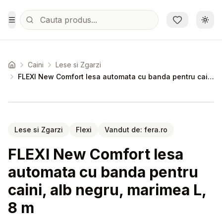
Sari la conținutul principal
Schi
Toggle Menu
Caini
Lese si Zgarzi
Acasa
FLEXI New Comfort lesa automata cu banda pentru caini, alb negru, marimea L, 8 m
Setează alertă de preț pentru
Compară
FL
Lese si Zgarzi
Flexi
Vandut de:
fera.ro
FLEXI New Comfort lesa
automata cu banda pentru
caini, alb negru, marimea L,
8 m