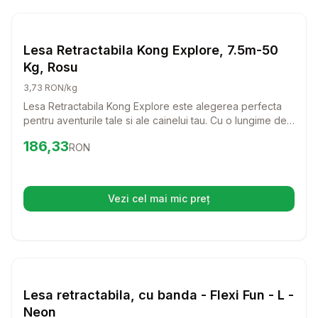
Setează alertă de preț pentru
Compară
Le
Lese si Zgarzi
Lesa Retractabila Kong Explore, 7.5m-50
Kg, Rosu
3,73 RON/kg
Lesa Retractabila Kong Explore este alegerea perfecta
pentru aventurile tale si ale cainelui tau. Cu o lungime de
7.5 metri si o capacitate de suport de pana la 50 kg,
Preț:
186.33
RON
186,33
RON
aceasta lesa ofera libertate de miscare si control in
acelasi timp, ideal pentru plimbari in parc sau drumetii.
Vezi cel mai mic preț
(se deschide într-o filă nouă)
Setează alertă de preț pentru
Compară
Le
Lese si Zgarzi
Lesa retractabila, cu banda - Flexi Fun - L -
Neon