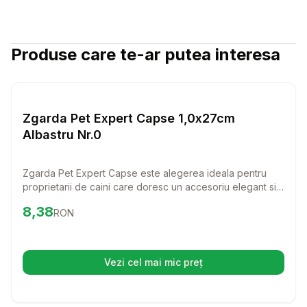
Produse care te-ar putea interesa
Setează alertă de preț pentru
Compară
Zg
Lese si Zgarzi
Zgarda Pet Expert Capse 1,0x27cm
Albastru Nr.0
Zgarda Pet Expert Capse este alegerea ideala pentru
proprietarii de caini care doresc un accesoriu elegant si
rezistent. Fabricata din piele naturala, aceasta zgarda
Preț:
8.38
RON
8,38
RON
ofera confort maxim si un stil deosebit pentru patrupedul
tau.
Vezi cel mai mic preț
(se deschide într-o filă nouă)