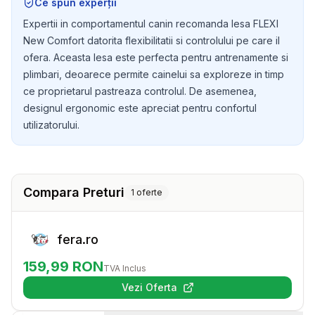
Ce spun experții
Expertii in comportamentul canin recomanda lesa FLEXI
New Comfort datorita flexibilitatii si controlului pe care il
ofera. Aceasta lesa este perfecta pentru antrenamente si
plimbari, deoarece permite cainelui sa exploreze in timp
ce proprietarul pastreaza controlul. De asemenea,
designul ergonomic este apreciat pentru confortul
utilizatorului.
Compara Preturi
1
oferte
fera.ro
159,99
RON
TVA Inclus
Vezi Oferta
(se deschide într-o filă nouă)