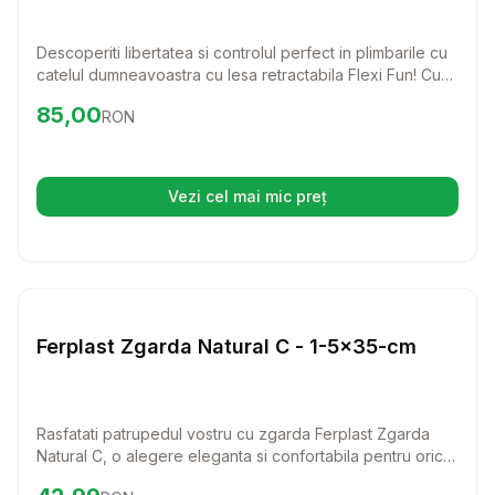
Descoperiti libertatea si controlul perfect in plimbarile cu
catelul dumneavoastra cu lesa retractabila Flexi Fun! Cu
un design elegant si o lungime de 5 metri, aceasta lesa
Preț:
85.00
RON
85,00
RON
este ideala pentru cainii de pana la 50 kg, oferindu-le
spatiu sa exploreze in siguranta.
Vezi cel mai mic preț
(se deschide într-o filă nouă)
Setează alertă de preț pentru
Compară
Fe
Lese si Zgarzi
Ferplast Zgarda Natural C - 1-5x35-cm
Rasfatati patrupedul vostru cu zgarda Ferplast Zgarda
Natural C, o alegere eleganta si confortabila pentru orice
caine. Fabricata din piele autentica, aceasta zgarda
Preț:
42.99
RON