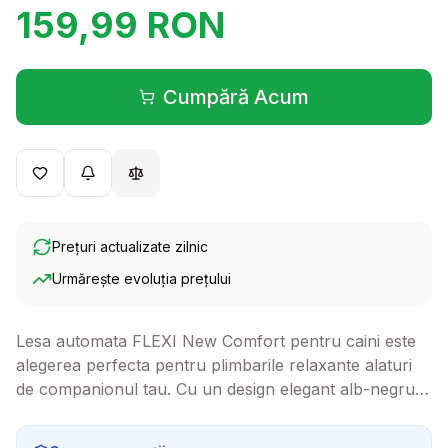
159,99
RON
Cumpără Acum
(se deschide într-o filă 
Prețuri actualizate zilnic
Urmărește evoluția prețului
Lesa automata FLEXI New Comfort pentru caini este
alegerea perfecta pentru plimbarile relaxante alaturi
de companionul tau. Cu un design elegant alb-negru si
o lungime de 8 metri, ofera libertate si confort atat
pentru tine, cat si pentru patrupedul tau.