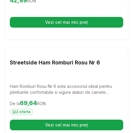
42,99
RON
combina stilul clasic cu functionalitatea, asigurand o
potrivire perfecta si un aspect rafinat.
Vezi cel mai mic preț
(se deschide într-o filă nouă)
Setează alertă de preț pentru
Compară
St
Lese si Zgarzi
Streetside Ham Romburi Rosu Nr 6
Ham Romburi Rosu Nr 6 este accesoriul ideal pentru
plimbarile confortabile si sigure alaturi de cainele
dumneavoastra. Fabricat din piele de calitate, acest ham
Preț:
69.64
RON
69,64
De la
RON
ofera atat stil, cat si control, permitandu-va sa va bucurati
de fiecare moment petrecut impreuna.
2
oferte
Vezi cel mai mic preț
(se deschide într-o filă nouă)