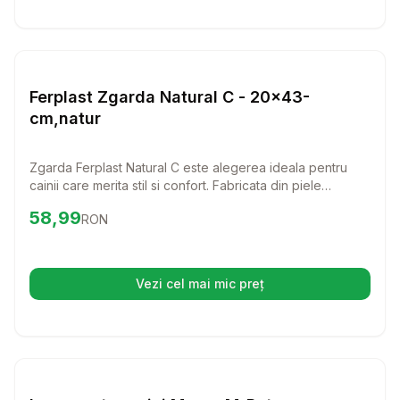
Setează alertă de preț pentru
Compară
Fe
Lese si Zgarzi
Ferplast Zgarda Natural C - 20x43-
cm,natur
Zgarda Ferplast Natural C este alegerea ideala pentru
cainii care merita stil si confort. Fabricata din piele
naturala, aceasta zgarda combina eleganta cu
Preț:
58.99
RON
58,99
RON
durabilitatea, oferind o potrivire perfecta pentru orice
caine.
Vezi cel mai mic preț
(se deschide într-o filă nouă)
Setează alertă de preț pentru
Compară
Le
Lese si Zgarzi