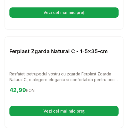
Vezi cel mai mic preț
(se deschide într-o filă nouă)
Setează alertă de preț pentru
Compară
Fe
Lese si Zgarzi
Ferplast Zgarda Natural C - 1-5x35-cm
Rasfatati patrupedul vostru cu zgarda Ferplast Zgarda
Natural C, o alegere eleganta si confortabila pentru orice
caine. Fabricata din piele autentica, aceasta zgarda
Preț:
42.99
RON
42,99
RON
combina stilul clasic cu functionalitatea, asigurand o
potrivire perfecta si un aspect rafinat.
Vezi cel mai mic preț
(se deschide într-o filă nouă)