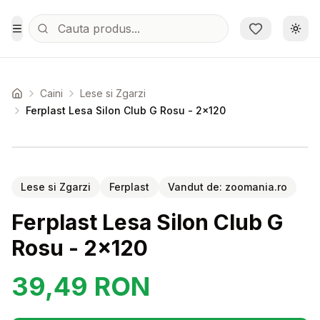
Sari la conținutul principal
Schi
Toggle Menu
Caini
Lese si Zgarzi
Acasa
Ferplast Lesa Silon Club G Rosu - 2x120
Setează alertă de preț pentru
Compară
Lese si Zgarzi
Ferplast
Vandut de:
zoomania.ro
Ferplast Lesa Silon Club G
Rosu - 2x120
39,49
RON