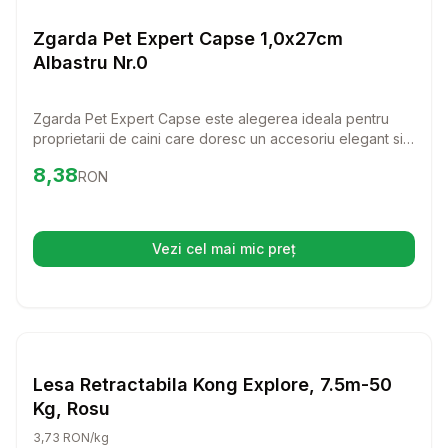
Lese si Zgarzi
Zgarda Pet Expert Capse 1,0x27cm
Albastru Nr.0
Zgarda Pet Expert Capse este alegerea ideala pentru
proprietarii de caini care doresc un accesoriu elegant si
rezistent. Fabricata din piele naturala, aceasta zgarda
Preț:
8.38
RON
8,38
RON
ofera confort maxim si un stil deosebit pentru patrupedul
tau.
Vezi cel mai mic preț
(se deschide într-o filă nouă)
Setează alertă de preț pentru
Compară
Le
Lese si Zgarzi
Lesa Retractabila Kong Explore, 7.5m-50
Kg, Rosu
3,73 RON/kg