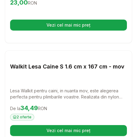
Preț:
23.00
RON
23,00
RON
siguranta atat pentru tine, cat si pentru catelul tau.
Vezi cel mai mic preț
(se deschide într-o filă nouă)
Setează alertă de preț pentru
Compară
Wa
Lese si Zgarzi
Walkit Lesa Caine S 1.6 cm x 167 cm - mov
Lesa Walkit pentru caini, in nuanta mov, este alegerea
perfecta pentru plimbarile voastre. Realizata din nylon
rezistent, aceasta lesa ofera confort si siguranta in
Preț:
34.49
RON
34,49
De la
RON
fiecare aventura alaturi de prietenul tau patruped.
2
oferte
Vezi cel mai mic preț
(se deschide într-o filă nouă)