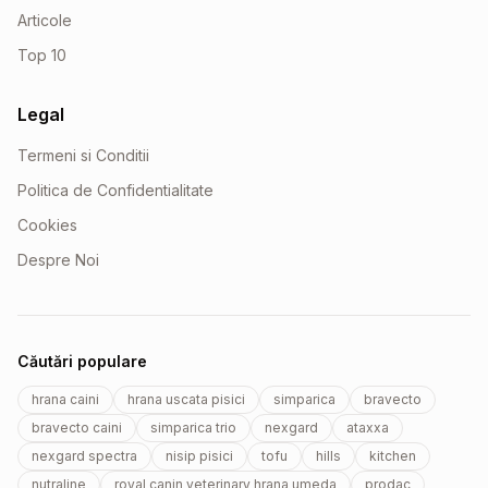
Articole
Top 10
Legal
Termeni si Conditii
Politica de Confidentialitate
Cookies
Despre Noi
Căutări populare
hrana caini
hrana uscata pisici
simparica
bravecto
bravecto caini
simparica trio
nexgard
ataxxa
nexgard spectra
nisip pisici
tofu
hills
kitchen
nutraline
royal canin veterinary hrana umeda
prodac