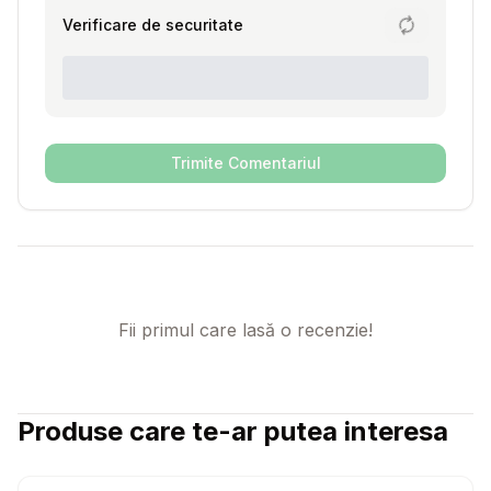
Verificare de securitate
Trimite Comentariul
Fii primul care lasă o recenzie!
Produse care te-ar putea interesa
Setează alertă de preț pentru
Compară
Zg