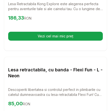
Lesa Retractabila Kong Explore este alegerea perfecta
pentru aventurile tale si ale cainelui tau. Cu o lungime de
7.5 metri si o capacitate de suport de pana la 50 kg,
Preț:
186.33
RON
186,33
RON
aceasta lesa ofera libertate de miscare si control in
acelasi timp, ideal pentru plimbari in parc sau drumetii.
Vezi cel mai mic preț
(se deschide într-o filă nouă)
Setează alertă de preț pentru
Compară
Le
Lese si Zgarzi
Lesa retractabila, cu banda - Flexi Fun - L -
Neon
Descoperiti libertatea si controlul perfect in plimbarile cu
catelul dumneavoastra cu lesa retractabila Flexi Fun! Cu
un design elegant si o lungime de 5 metri, aceasta lesa
Preț:
85.00
RON
85,00
RON
este ideala pentru cainii de pana la 50 kg, oferindu-le
spatiu sa exploreze in siguranta.