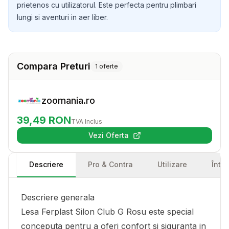
prietenos cu utilizatorul. Este perfecta pentru plimbari
lungi si aventuri in aer liber.
Compara Preturi
1
oferte
zoomania.ro
39,49
RON
TVA Inclus
Vezi Oferta
(se deschide într-o filă nouă)
Descriere
Pro & Contra
Utilizare
Într
Descriere generala
Lesa Ferplast Silon Club G Rosu este special
conceputa pentru a oferi confort si siguranta in