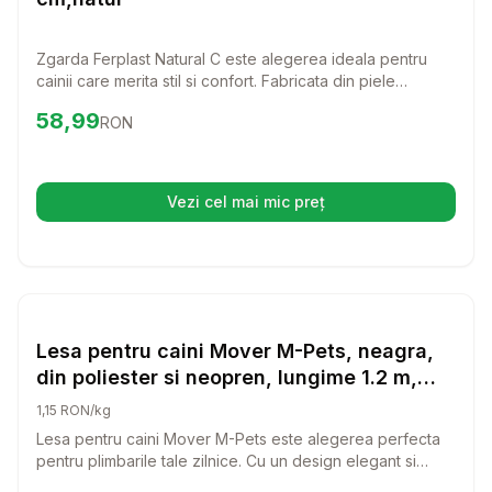
Zgarda Ferplast Natural C este alegerea ideala pentru
cainii care merita stil si confort. Fabricata din piele
naturala, aceasta zgarda combina eleganta cu
Preț:
58.99
RON
58,99
RON
durabilitatea, oferind o potrivire perfecta pentru orice
caine.
Vezi cel mai mic preț
(se deschide într-o filă nouă)
Setează alertă de preț pentru
Compară
Le
Lese si Zgarzi
Lesa pentru caini Mover M-Pets, neagra,
din poliester si neopren, lungime 1.2 m,
pentru caini cu greutate de pana la 20 kg
1,15 RON/kg
Lesa pentru caini Mover M-Pets este alegerea perfecta
pentru plimbarile tale zilnice. Cu un design elegant si
materiale de inalta calitate, aceasta lesa asigura confort si