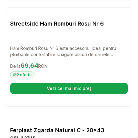
Setează alertă de preț pentru
Compară
St
Lese si Zgarzi
Streetside Ham Romburi Rosu Nr 6
Ham Romburi Rosu Nr 6 este accesoriul ideal pentru
plimbarile confortabile si sigure alaturi de cainele
dumneavoastra. Fabricat din piele de calitate, acest ham
Preț:
69.64
RON
69,64
De la
RON
ofera atat stil, cat si control, permitandu-va sa va bucurati
de fiecare moment petrecut impreuna.
2
oferte
Vezi cel mai mic preț
(se deschide într-o filă nouă)
Setează alertă de preț pentru
Compară
Fe
Lese si Zgarzi
Ferplast Zgarda Natural C - 20x43-
cm,natur