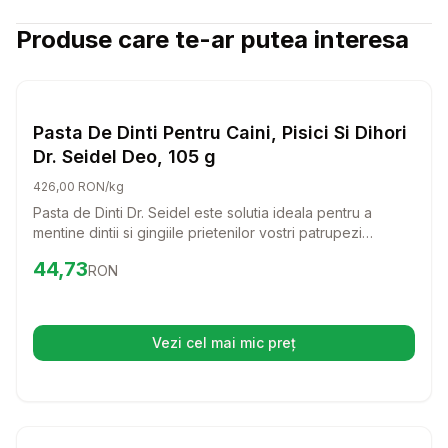
Produse care te-ar putea interesa
Setează alertă de preț pentru
Compară
Pa
Igiena Orala
Pasta De Dinti Pentru Caini, Pisici Si Dihori
Dr. Seidel Deo, 105 g
426,00 RON/kg
Pasta de Dinti Dr. Seidel este solutia ideala pentru a
mentine dintii si gingiile prietenilor vostri patrupezi
sanatosi si curati. Cu un gust placut, aceasta pasta
Preț:
44.73
RON
44,73
RON
transforma periajul intr-o experienta placuta pentru caini,
pisici si dihori.
Vezi cel mai mic preț
(se deschide într-o filă nouă)
Setează alertă de preț pentru
Compară
Sp