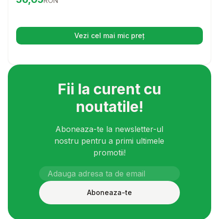
RON
tau. Cu un design special, aceste recompense ajuta la
curatarea dintilor si la reducerea placii bacteriene,
oferind in acelasi timp o distractie sanatoasa pentru
patrupedul tau.
Vezi cel mai mic preț
(se deschide într-o filă nouă)
Fii la curent cu
noutatile!
Aboneaza-te la newsletter-ul
nostru pentru a primi ultimele
promotii!
Aboneaza-te