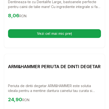
Dentineaza-te cu Dentalife Large, bastoanele perfecte
pentru cainii de talie mare! Cu ingrediente integrale si fara
zahar adaugat, oferi animalului tau o igiena dentara
Preț:
8.06
RON
8,06
RON
excelenta si dinti sanatosi.
Vezi cel mai mic preț
(se deschide într-o filă nouă)
Setează alertă de preț pentru
Compară
A
Igiena Orala
ARM&HAMMER PERIUTA DE DINTI DEGETAR
Periuta de dintii degetar ARM&HAMMER este solutia
ideala pentru a mentine dantura cainelui tau curata si
sanatoasa. Cu un design prietenos si eficient, aceasta
Preț:
24.90
RON
24,90
RON
periuta ajuta la indepartarea resturilor de hrana si la
prevenirea formarii tartrului, asigurandu-se in acelasi timp