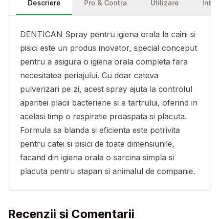
Descriere
Pro & Contra
Utilizare
Într
DENTICAN Spray pentru igiena orala la caini si
pisici este un produs inovator, special conceput
pentru a asigura o igiena orala completa fara
necesitatea periajului. Cu doar cateva
pulverizari pe zi, acest spray ajuta la controlul
aparitiei placii bacteriene si a tartrului, oferind in
acelasi timp o respiratie proaspata si placuta.
Formula sa blanda si eficienta este potrivita
pentru catei si pisici de toate dimensiunile,
facand din igiena orala o sarcina simpla si
placuta pentru stapan si animalul de companie.
Recenzii și Comentarii