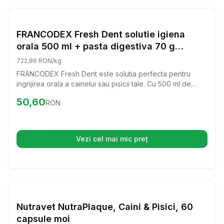
Setează alertă de preț pentru
Compară
FR
Igiena Orala
FRANCODEX Fresh Dent solutie igiena
orala 500 ml + pasta digestiva 70 g
GRATIS pentru caini si pisici
722,86 RON/kg
FRANCODEX Fresh Dent este solutia perfecta pentru
ingrijirea orala a cainelui sau pisicii tale. Cu 500 ml de
formula speciala si o pasta digestiva GRATUITA de 70 g,
Preț:
50.60
RON
50,60
RON
oferi animalului tau o igiena orala deosebita si un zambet
sanatos.
Vezi cel mai mic preț
(se deschide într-o filă nouă)
Setează alertă de preț pentru
Compară
Nu
Igiena Orala
Nutravet NutraPlaque, Caini & Pisici, 60
capsule moi