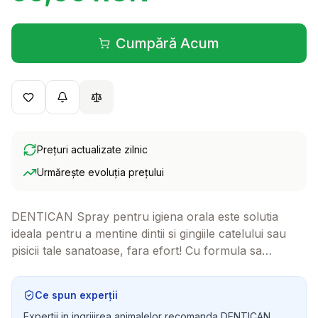
Cumpără Acum
(se deschide într-o filă 
Prețuri actualizate zilnic
Urmărește evoluția prețului
DENTICAN Spray pentru igiena orala este solutia
ideala pentru a mentine dintii si gingiile catelului sau
pisicii tale sanatoase, fara efort! Cu formula sa
eficienta, elimina respiratia neplacuta si ajuta la
prevenirea placii bacteriene si a tartrului.
Ce spun experții
Expertii in ingrijirea animalelor recomanda DENTICAN