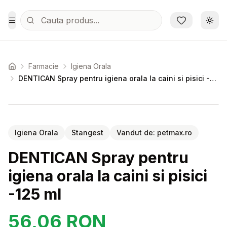
Sari la conținutul principal
Schi
Toggle Menu
Farmacie
Igiena Orala
Acasa
DENTICAN Spray pentru igiena orala la caini si pisici -125 ml
Setează alertă de preț pentru
Compară
DE
Igiena Orala
Stangest
Vandut de:
petmax.ro
DENTICAN Spray pentru
igiena orala la caini si pisici
-125 ml
56,06
RON