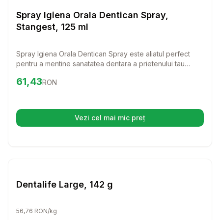
Igiena Orala
Spray Igiena Orala Dentican Spray,
Stangest, 125 ml
Spray Igiena Orala Dentican Spray este aliatul perfect
pentru a mentine sanatatea dentara a prietenului tau
patruped. Cu o formula special conceputa, acest spray
Preț:
61.43
RON
61,43
RON
ajuta la prevenirea respiratiei urat mirositoare si la
protejarea gingiilor si dintilor sensibili, oferindu-le o igiena
completa.
Vezi cel mai mic preț
(se deschide într-o filă nouă)
Setează alertă de preț pentru
Compară
De
Igiena Orala
Dentalife Large, 142 g
56,76 RON/kg