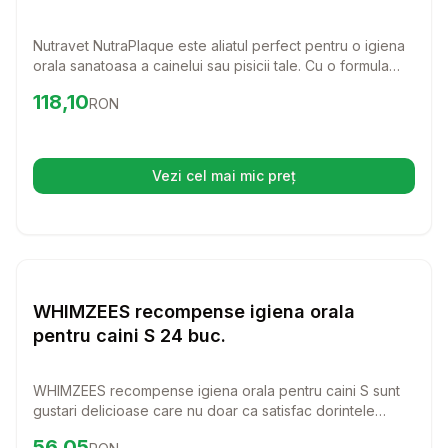
Nutravet NutraPlaque este aliatul perfect pentru o igiena
orala sanatoasa a cainelui sau pisicii tale. Cu o formula
complet naturala, acest produs ajuta la reducerea placii,
Preț:
118.10
RON
118,10
RON
tartrului si respiratiei urat mirositoare, oferind astfel o gura
curata si sanatoasa.
Vezi cel mai mic preț
(se deschide într-o filă nouă)
Setează alertă de preț pentru
Compară
WH
Igiena Orala
WHIMZEES recompense igiena orala
pentru caini S 24 buc.
WHIMZEES recompense igiena orala pentru caini S sunt
gustari delicioase care nu doar ca satisfac dorintele
canine, dar contribuie si la sanatatea dentara a catelului
Preț:
56.05
RON
56,05