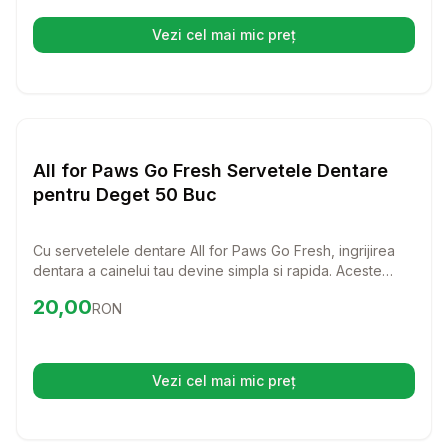
ca este usor de utilizat.
Vezi cel mai mic preț
(se deschide într-o filă nouă)
Setează alertă de preț pentru
Compară
Al
Igiena Orala
All for Paws Go Fresh Servetele Dentare
pentru Deget 50 Buc
Cu servetelele dentare All for Paws Go Fresh, ingrijirea
dentara a cainelui tau devine simpla si rapida. Aceste
servetele sunt eficiente in curatarea dintilor si gingiilor,
Preț:
20.00
RON
20,00
RON
lasand o respiratie proaspata datorita extractelor de
menta si ceai verde.
Vezi cel mai mic preț
(se deschide într-o filă nouă)