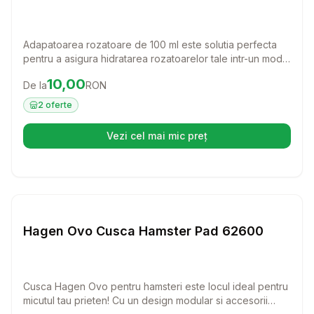
Adapatoarea rozatoare de 100 ml este solutia perfecta
pentru a asigura hidratarea rozatoarelor tale intr-un mod
simplu si eficient. Cu un design prietenos si materiale non-
Preț:
10.00
RON
10,00
De la
RON
toxice, aceasta adapatoare va deveni rapid un accesoriu
esential in cusca prietenului tau blanos.
2
oferte
Vezi cel mai mic preț
(se deschide într-o filă nouă)
Setează alertă de preț pentru
Compară
Ha
Custi Rozatoare
Hagen Ovo Cusca Hamster Pad 62600
Cusca Hagen Ovo pentru hamsteri este locul ideal pentru
micutul tau prieten! Cu un design modular si accesorii