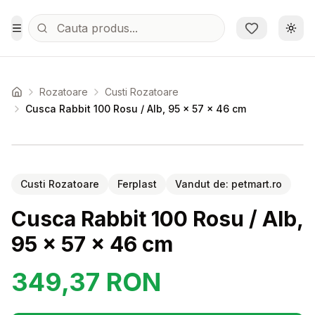
Sari la conținutul principal
Schi
Toggle Menu
Rozatoare
Custi Rozatoare
Acasa
Cusca Rabbit 100 Rosu / Alb, 95 x 57 x 46 cm
Setează alertă de preț pentru
Compară
Cu
Custi Rozatoare
Ferplast
Vandut de:
petmart.ro
Cusca Rabbit 100 Rosu / Alb,
95 x 57 x 46 cm
349,37
RON