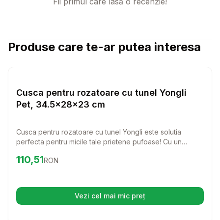
Fii primul care lasă o recenzie!
Produse care te-ar putea interesa
Setează alertă de preț pentru
Compară
Cu
Custi Rozatoare
Cusca pentru rozatoare cu tunel Yongli
Pet, 34.5x28x23 cm
Cusca pentru rozatoare cu tunel Yongli este solutia
perfecta pentru micile tale prietene pufoase! Cu un
design ingenios si materiale de calitate, aceasta cusca
Preț:
110.51
RON
110,51
RON
ofera confort si distractie, asigurandu-le un spatiu sigur si
placut pentru explorare.
Vezi cel mai mic preț
(se deschide într-o filă nouă)