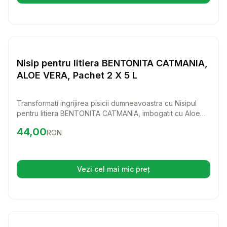
Setează alertă de preț pentru
Compară
Ni
Custi Rozatoare
Nisip pentru litiera BENTONITA CATMANIA,
ALOE VERA, Pachet 2 X 5 L
Transformati ingrijirea pisicii dumneavoastra cu Nisipul
pentru litiera BENTONITA CATMANIA, imbogatit cu Aloe
Vera. Acest nisip natural asigura un mediu curat si
Preț:
44.00
RON
44,00
RON
ingrijeste labutele felinei, oferindu-i confort si sanatate.
Vezi cel mai mic preț
(se deschide într-o filă nouă)
Setează alertă de preț pentru
Compară
Cu