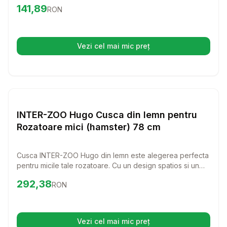
complete, acest spatiu ii va oferi confort si distractie in
Preț:
141.89
RON
141,89
RON
fiecare zi.
Vezi cel mai mic preț
(se deschide într-o filă nouă)
Setează alertă de preț pentru
Compară
IN
Custi Rozatoare
INTER-ZOO Hugo Cusca din lemn pentru
Rozatoare mici (hamster) 78 cm
Cusca INTER-ZOO Hugo din lemn este alegerea perfecta
pentru micile tale rozatoare. Cu un design spatios si un
aspect natural, aceasta cusca ofera un mediu confortabil
Preț:
292.38
RON
292,38
RON
si sigur pentru hamsterul tau, asigurandu-i un loc unde sa
se joace si sa se odihneasca.
Vezi cel mai mic preț
(se deschide într-o filă nouă)