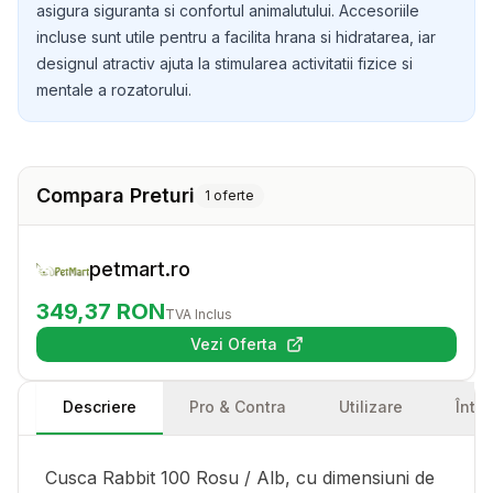
asigura siguranta si confortul animalutului. Accesoriile
incluse sunt utile pentru a facilita hrana si hidratarea, iar
designul atractiv ajuta la stimularea activitatii fizice si
mentale a rozatorului.
Compara Preturi
1
oferte
petmart.ro
349,37
RON
TVA Inclus
Vezi Oferta
(se deschide într-o filă nouă)
Descriere
Pro & Contra
Utilizare
Într
Cusca Rabbit 100 Rosu / Alb, cu dimensiuni de