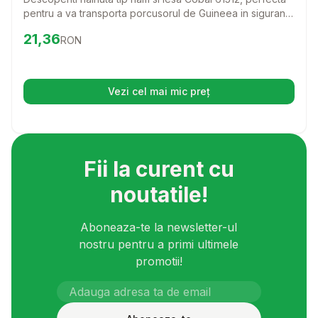
pentru a va transporta porcusorul de Guineea in siguranta
si confort. Cu un design ajustabil si materiale de calitate,
Preț:
21.36
RON
21,36
RON
acest ham va face plimbarile mai placute pentru atat
pentru dvs. cat si pentru prietenul dvs. blanos.
Vezi cel mai mic preț
(se deschide într-o filă nouă)
Fii la curent cu
noutatile!
Aboneaza-te la newsletter-ul
nostru pentru a primi ultimele
promotii!