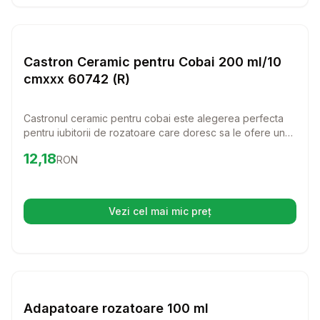
Setează alertă de preț pentru
Compară
Ca
Custi Rozatoare
Castron Ceramic pentru Cobai 200 ml/10
cmxxx 60742 (R)
Castronul ceramic pentru cobai este alegerea perfecta
pentru iubitorii de rozatoare care doresc sa le ofere un
loc curat si sigur pentru hrana si apa. Cu un design
Preț:
12.18
RON
12,18
RON
ingenios, acesta previne imprastierea si se curata usor,
fiind ideal pentru confortul animalutului tau.
Vezi cel mai mic preț
(se deschide într-o filă nouă)
Setează alertă de preț pentru
Compară
Ad
Custi Rozatoare
Adapatoare rozatoare 100 ml