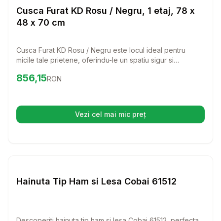
Custi Rozatoare
Cusca Furat KD Rosu / Negru, 1 etaj, 78 x
48 x 70 cm
Cusca Furat KD Rosu / Negru este locul ideal pentru
micile tale prietene, oferindu-le un spatiu sigur si
confortabil. Cu un design practic si accesorii utile,
Preț:
856.15
RON
856,15
RON
aceasta cusca va transforma viata animalutului tau intr-o
experienta plina de distractie si confort.
Vezi cel mai mic preț
(se deschide într-o filă nouă)
Setează alertă de preț pentru
Compară
Ha
Custi Rozatoare
Hainuta Tip Ham si Lesa Cobai 61512
Descoperiti hainuta tip ham si lesa Cobai 61512, perfecta