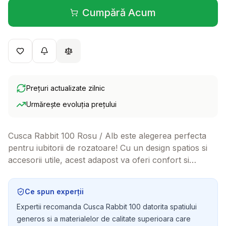
Cumpără Acum
(se deschide într-o filă 
Prețuri actualizate zilnic
Urmărește evoluția prețului
Cusca Rabbit 100 Rosu / Alb este alegerea perfecta
pentru iubitorii de rozatoare! Cu un design spatios si
accesorii utile, acest adapost va oferi confort si
siguranta porcusorului de Guineea sau iepurelui
dumneavoastra, transformandu-le viata intr-o
Ce spun experții
aventura plina de bucurie.
Expertii recomanda Cusca Rabbit 100 datorita spatiului
generos si a materialelor de calitate superioara care