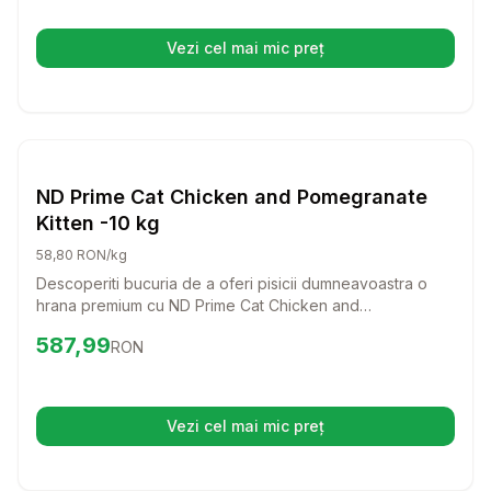
Vezi cel mai mic preț
(se deschide într-o filă nouă)
Setează alertă de preț pentru
Compară
ND
Caini
ND Prime Cat Chicken and Pomegranate
Kitten -10 kg
58,80 RON/kg
Descoperiti bucuria de a oferi pisicii dumneavoastra o
hrana premium cu ND Prime Cat Chicken and
Pomegranate Kitten! Aceasta formula delicioasa, bogata
Preț:
587.99
RON
587,99
RON
in carne proaspata de pui si ingrediente nutritive, va
sustine dezvoltarea sanatoasa a puiului dumneavoastra
de pisica.
Vezi cel mai mic preț
(se deschide într-o filă nouă)