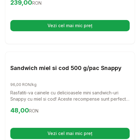
Preț:
239.00
RON
239,00
RON
special creata pentru a sustine cainii cu sensibilitati
digestive, asigurandu-le o digestie usoara si o blana
stralucitoare.
Vezi cel mai mic preț
(se deschide într-o filă nouă)
Setează alertă de preț pentru
Compară
Sa
Caini
Sandwich miel si cod 500 g/pac Snappy
96,00 RON/kg
Rasfatiti-va cainele cu delicioasele mini sandwich-uri
Snappy cu miel si cod! Aceste recompense sunt perfecte
pentru orice rasa, oferind un gust irezistibil si un aport
Preț:
48.00
RON
48,00
RON
nutritional echilibrat.
Vezi cel mai mic preț
(se deschide într-o filă nouă)