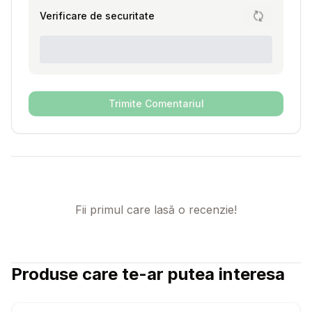
Verificare de securitate
Trimite Comentariul
Fii primul care lasă o recenzie!
Produse care te-ar putea interesa
Setează alertă de preț pentru
Compară
Ir