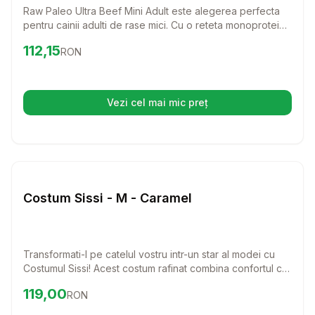
Raw Paleo Ultra Beef Mini Adult este alegerea perfecta
pentru cainii adulti de rase mici. Cu o reteta monoproteica
din carne de vita de cea mai buna calitate, acest furaj
Preț:
112.15
RON
112,15
RON
asigura o alimentatie echilibrata si delicios de sanatoasa
pentru prietenul tau patruped.
Vezi cel mai mic preț
(se deschide într-o filă nouă)
Setează alertă de preț pentru
Compară
Co
Caini
Costum Sissi - M - Caramel
Transformati-l pe catelul vostru intr-un star al modei cu
Costumul Sissi! Acest costum rafinat combina confortul cu
un stil chic, ideal pentru zilele racoroase.
Preț:
119.00
RON
119,00
RON