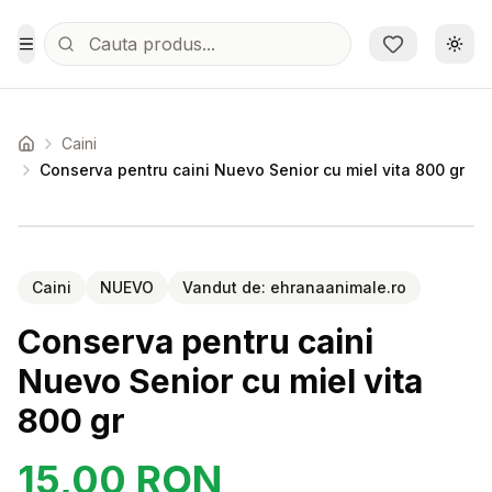
Sari la conținutul principal
Schi
Toggle Menu
Caini
Acasa
Conserva pentru caini Nuevo Senior cu miel vita 800 gr
Setează alertă de preț pentru
Compară
Caini
NUEVO
Vandut de:
ehranaanimale.ro
Conserva pentru caini
Nuevo Senior cu miel vita
800 gr
15,00
RON