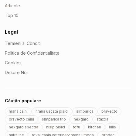
Articole
Top 10
Legal
Termeni si Conditii
Politica de Confidentialitate
Cookies
Despre Noi
Căutări populare
hrana caini
hrana uscata pisici
simparica
bravecto
bravecto caini
simparica trio
nexgard
ataxxa
nexgard spectra
nisip pisici
tofu
kitchen
hills
nutraline
royal canin veterinary hrana umeda
prodac