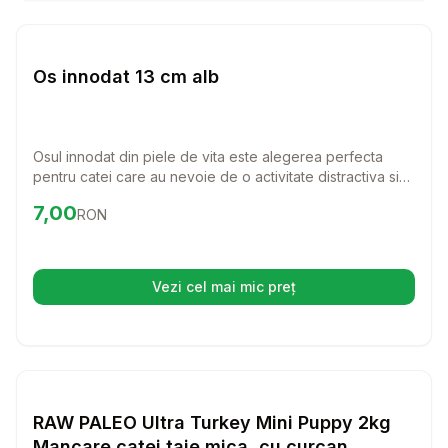
Setează alertă de preț pentru
Compară
Os
Caini
Os innodat 13 cm alb
Osul innodat din piele de vita este alegerea perfecta
pentru catei care au nevoie de o activitate distractiva si
benefica. Cu o lungime de 13 cm, este ideal pentru a intari
Preț:
7.00
RON
7,00
RON
si curata dantura cainelui tau, oferindu-i in acelasi timp o
placere de nedescris.
Vezi cel mai mic preț
(se deschide într-o filă nouă)
Setează alertă de preț pentru
Compară
RA
Caini
RAW PALEO Ultra Turkey Mini Puppy 2kg
Mancare catei taie mica, cu curcan