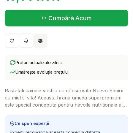
Cumpără Acum
(se deschide într-o filă 
Prețuri actualizate zilnic
Urmărește evoluția prețului
Rasfatati cainele vostru cu conservata Nuevo Senior
cu miel si vita! Aceasta hrana umeda superpremium
este special conceputa pentru nevoile nutritionale ale
cainilor senior, asigurandu-le o alimentatie gustoasa si
sanatoasa.
Ce spun experții
Expertii recomanda aceasta conserva datorita