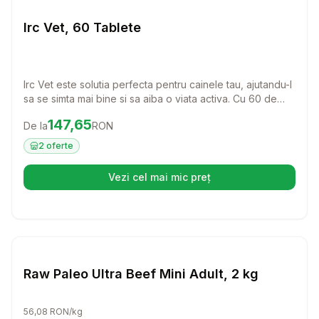
Caini
Irc Vet, 60 Tablete
Irc Vet este solutia perfecta pentru cainele tau, ajutandu-l
sa se simta mai bine si sa aiba o viata activa. Cu 60 de
tablete usor de administrat, acest produs este ideal
Preț:
147.65
RON
147,65
De la
RON
pentru a oferi suport si confort patrupedului tau.
2
oferte
Vezi cel mai mic preț
(se deschide într-o filă nouă)
Setează alertă de preț pentru
Compară
Ra
Caini
Raw Paleo Ultra Beef Mini Adult, 2 kg
56,08 RON/kg