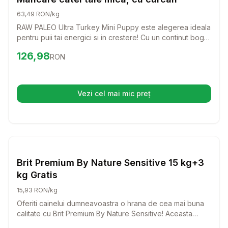
63,49 RON/kg
RAW PALEO Ultra Turkey Mini Puppy este alegerea ideala
pentru puii tai energici si in crestere! Cu un continut bogat
in curcan, aceasta mancare delicioasa ofera nutrientii
Preț:
126.98
RON
126,98
RON
necesari pentru o dezvoltare sanatoasa si un sistem
imunitar puternic.
Vezi cel mai mic preț
(se deschide într-o filă nouă)
Setează alertă de preț pentru
Compară
Br
Caini
Brit Premium By Nature Sensitive 15 kg+3
kg Gratis
15,93 RON/kg
Oferiti cainelui dumneavoastra o hrana de cea mai buna
calitate cu Brit Premium By Nature Sensitive! Aceasta
formula delicioasa, bazata pe carne de somon, este