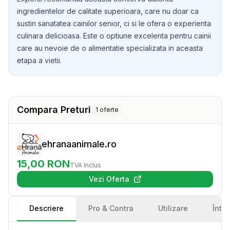
ingredientelor de calitate superioara, care nu doar ca
sustin sanatatea cainilor senior, ci si le ofera o experienta
culinara delicioasa. Este o optiune excelenta pentru cainii
care au nevoie de o alimentatie specializata in aceasta
etapa a vietii.
Compara Preturi
1
oferte
ehranaanimale.ro
15,00
RON
TVA Inclus
Vezi Oferta
(se deschide într-o filă nouă)
Descriere
Pro & Contra
Utilizare
Într