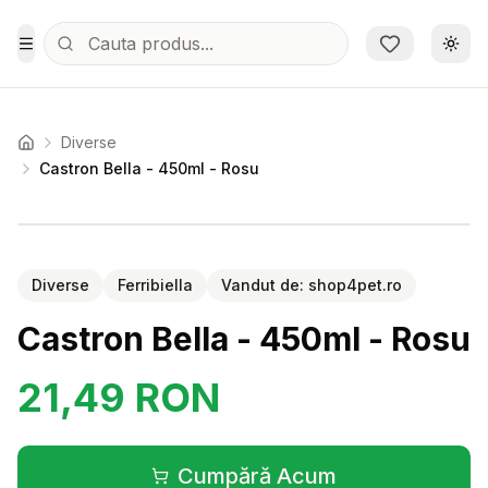
Sari la conținutul principal
Schi
Toggle Menu
Diverse
Acasa
Castron Bella - 450ml - Rosu
Setează alertă de preț pentru
Compară
Ca
Diverse
Ferribiella
Vandut de:
shop4pet.ro
Castron Bella - 450ml - Rosu
21,49
RON
Cumpără Acum