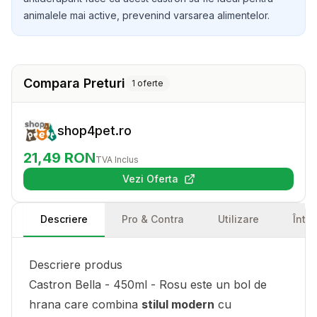
animalele mai active, prevenind varsarea alimentelor.
Compara Preturi
1
oferte
shop4pet.ro
21,49
RON
TVA Inclus
Vezi Oferta
(se deschide într-o filă nouă)
Descriere
Pro & Contra
Utilizare
Într
Descriere produs
Castron Bella - 450ml - Rosu este un bol de
hrana care combina
stilul modern
cu