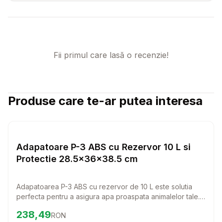
Fii primul care lasă o recenzie!
Produse care te-ar putea interesa
Setează alertă de preț pentru
Compară
Ad
Diverse
Adapatoare P-3 ABS cu Rezervor 10 L si
Protectie 28.5x36x38.5 cm
Adapatoarea P-3 ABS cu rezervor de 10 L este solutia
perfecta pentru a asigura apa proaspata animalelor tale.
Cu un design practic si un grilaj de protectie, aceasta
Preț:
238.49
RON
238,49
RON
adapatoare permite accesul usor si constant la apa