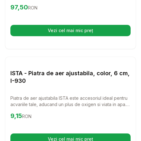
uniforme, aceasta piatra va imbunatati calitatea apei si va
Preț:
97.50
RON
97,50
RON
crea un mediu sanatos pentru pestii tai.
Vezi cel mai mic preț
(se deschide într-o filă nouă)
Setează alertă de preț pentru
Compară
IS
Diverse
ISTA - Piatra de aer ajustabila, color, 6 cm,
I-930
Piatra de aer ajustabila ISTA este accesoriul ideal pentru
acvariile tale, aducand un plus de oxigen si viata in apa.
Cu un design colorat si o lungime de 6 cm, aceasta piatra
Preț:
9.15
RON
9,15
RON
nu doar ca functioneaza eficient, dar si completeaza
frumos aspectul acvariului tau.
Vezi cel mai mic preț