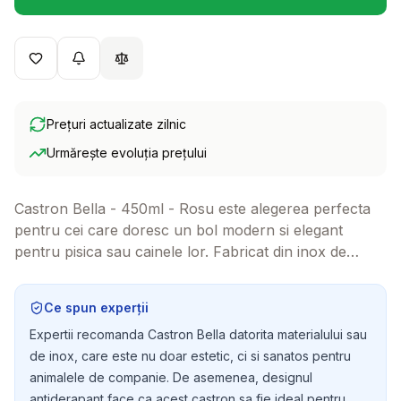
(se deschide într-o filă 
Prețuri actualizate zilnic
Urmărește evoluția prețului
Castron Bella - 450ml - Rosu este alegerea perfecta
pentru cei care doresc un bol modern si elegant
pentru pisica sau cainele lor. Fabricat din inox de
calitate, acest castron nu doar ca arata bine, dar este
si functional, avand un design antiderapant care ajuta
Ce spun experții
la prevenirea varsarii hranei sau apei.
Expertii recomanda Castron Bella datorita materialului sau
de inox, care este nu doar estetic, ci si sanatos pentru
animalele de companie. De asemenea, designul
antiderapant face ca acest castron sa fie ideal pentru