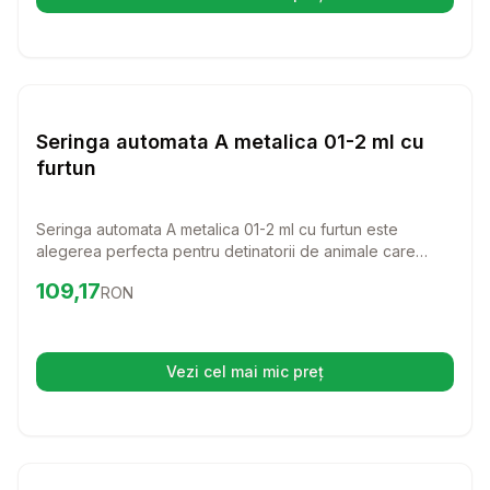
(se deschide într-o filă nouă)
Setează alertă de preț pentru
Compară
Se
Diverse
Seringa automata A metalica 01-2 ml cu
furtun
Seringa automata A metalica 01-2 ml cu furtun este
alegerea perfecta pentru detinatorii de animale care
doresc sa administreze cu usurinta solutii
Preț:
109.17
RON
109,17
RON
medicamentoase. Usor de utilizat si de curatat, acest
instrument va face procesul de ingrijire al animalului
dumneavoastra mult mai simplu si eficient.
Vezi cel mai mic preț
(se deschide într-o filă nouă)
Setează alertă de preț pentru
Compară
Ca