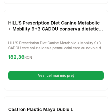
Setează alertă de preț pentru
Compară
HI
Diverse
HILL'S Prescription Diet Canine Metabolic
+ Mobility 9+3 CADOU conserva dietetica
caini, pentru controlul greutatii si
mobilitate
HILL'S Prescription Diet Canine Metabolic + Mobility 9+3
CADOU este solutia ideala pentru caini care au nevoie de
controlul greutatii si imbunatatirea mobilitatii. Cu un gust
Preț:
182.36
RON
182,36
RON
delicios si ingrediente de calitate, aceasta conserva
dietetica va ajuta cainele tau sa se simta energic si
sanatos.
Vezi cel mai mic preț
(se deschide într-o filă nouă)
Setează alertă de preț pentru
Compară
Ca
Diverse
Castron Plastic Maya Dublu L