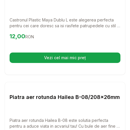
Castronul Plastic Maya Dublu L este alegerea perfecta
pentru cei care doresc sa isi rasfete patrupedele cu stil si
confort. Acest castron practic permite servirea simultana a
Preț:
12.00
RON
12,00
RON
hranei si apei, contribuind la o alimentatie sanatoasa si
organizata pentru pisici si caini de talie mare.
Vezi cel mai mic preț
(se deschide într-o filă nouă)
Setează alertă de preț pentru
Compară
Pi
Diverse
Piatra aer rotunda Hailea B-08/208x26mm
Piatra aer rotunda Hailea B-08 este solutia perfecta
pentru a aduce viata in acvariul tau! Cu bule de aer fine si