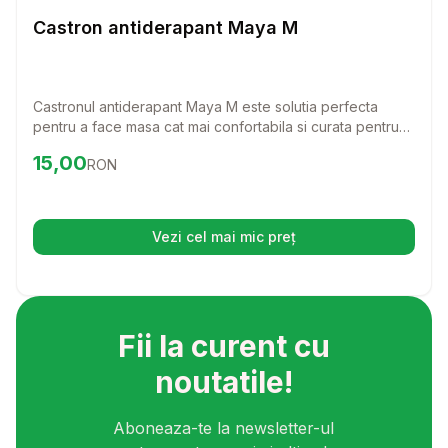
Diverse
Castron antiderapant Maya M
Castronul antiderapant Maya M este solutia perfecta
pentru a face masa cat mai confortabila si curata pentru
patrupedul tau. Cu un design modern si functionalitate
Preț:
15.00
RON
15,00
RON
excelenta, acest castron va aduce un plus de confort si
stabilitate in timpul meselor.
Vezi cel mai mic preț
(se deschide într-o filă nouă)
Fii la curent cu
noutatile!
Aboneaza-te la newsletter-ul