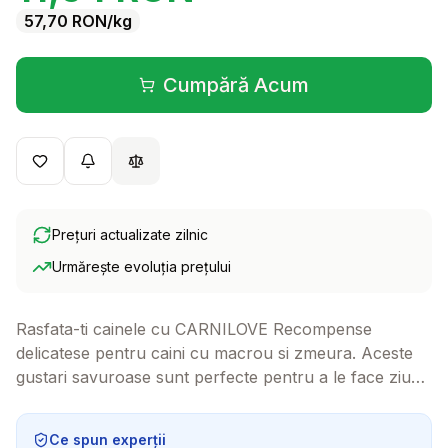
57,70
RON
/kg
Cumpără Acum
(se deschide într-o filă 
Prețuri actualizate zilnic
Urmărește evoluția prețului
Rasfata-ti cainele cu CARNILOVE Recompense
delicatese pentru caini cu macrou si zmeura. Aceste
gustari savuroase sunt perfecte pentru a le face ziua
mai speciala si a le aduce un zambet pe bot! Fie ca le
folosesti ca recompense in timpul antrenamentului sau
Ce spun experții