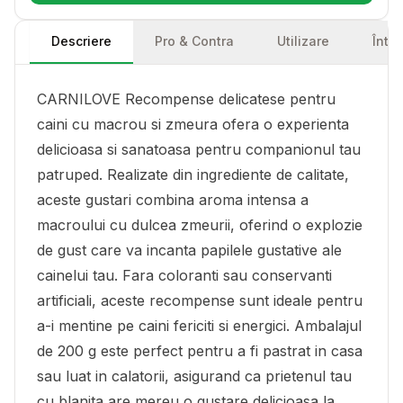
Descriere
Pro & Contra
Utilizare
Într
CARNILOVE Recompense delicatese pentru
caini cu macrou si zmeura ofera o experienta
delicioasa si sanatoasa pentru companionul tau
patruped. Realizate din ingrediente de calitate,
aceste gustari combina aroma intensa a
macroului cu dulcea zmeurii, oferind o explozie
de gust care va incanta papilele gustative ale
cainelui tau. Fara coloranti sau conservanti
artificiali, aceste recompense sunt ideale pentru
a-i mentine pe caini fericiti si energici. Ambalajul
de 200 g este perfect pentru a fi pastrat in casa
sau luat in calatorii, asigurand ca prietenul tau
cu blanita are mereu o gustare delicioasa la