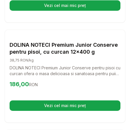
Vezi cel mai mic preț
(se deschide într-o filă nouă)
Setează alertă de preț pentru
Compară
DO
Pisici
DOLINA NOTECI Premium Junior Conserve
pentru pisoi, cu curcan 12x400 g
38,75 RON/kg
DOLINA NOTECI Premium Junior Conserve pentru pisoi cu
curcan ofera o masa delicioasa si sanatoasa pentru puii
tai de pisica. Cu ingrediente de calitate, aceasta
Preț:
186.00
RON
186,00
RON
conserva sustine dezvoltarea lor armonioasa si le ofera
energia necesara pentru joaca.
Vezi cel mai mic preț
(se deschide într-o filă nouă)
Setează alertă de preț pentru
Compară
Fe