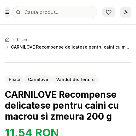
Sari la conținutul principal
Schi
Toggle Menu
Pisici
Acasa
CARNILOVE Recompense delicatese pentru caini cu macrou si zmeura 200 g
Setează alertă de preț pentru
Compară
CA
Pisici
Carnilove
Vandut de:
fera.ro
CARNILOVE Recompense
delicatese pentru caini cu
macrou si zmeura 200 g
11,54
RON