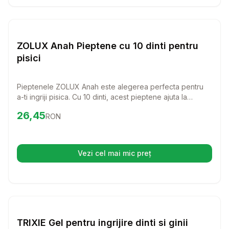
Setează alertă de preț pentru
Compară
ZO
Pisici
ZOLUX Anah Pieptene cu 10 dinti pentru
pisici
Pieptenele ZOLUX Anah este alegerea perfecta pentru
a-ti ingriji pisica. Cu 10 dinti, acest pieptene ajuta la
descurcarea blanii si la indepartarea parului mort, oferind
Preț:
26.45
RON
26,45
RON
confort si stralucire pisicii tale.
Vezi cel mai mic preț
(se deschide într-o filă nouă)
Setează alertă de preț pentru
Compară
Pisici
TRIXIE Gel pentru ingrijire dinti si ginii