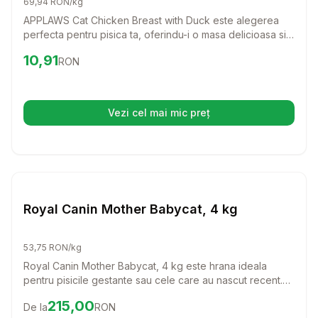
69,94 RON/kg
APPLAWS Cat Chicken Breast with Duck este alegerea
perfecta pentru pisica ta, oferindu-i o masa delicioasa si
sanatoasa. Cu ingrediente de calitate superioara, aceasta
Preț:
10.91
RON
10,91
RON
hrana umeda va satisface chiar si cele mai pretentioase
gusturi ale felinei tale.
Vezi cel mai mic preț
(se deschide într-o filă nouă)
Setează alertă de preț pentru
Compară
Pisici
Royal Canin Mother Babycat, 4 kg
53,75 RON/kg
Royal Canin Mother Babycat, 4 kg este hrana ideala
pentru pisicile gestante sau cele care au nascut recent.
Cu o formulare special conceputa, aceasta hrana sustine
Preț:
215.00
RON
215,00
De la
RON
dezvoltarea puilor si intareste sistemul imunitar al mamei,