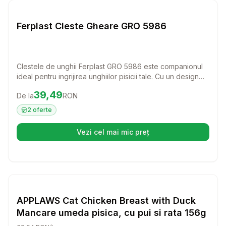
Pisici
Ferplast Cleste Gheare GRO 5986
Clestele de unghii Ferplast GRO 5986 este companionul
ideal pentru ingrijirea unghiilor pisicii tale. Cu un design
ergonomic si sistem de siguranta, acest instrument face
Preț:
39.49
RON
39,49
De la
RON
taierea unghiilor o activitate usoara si placuta pentru tine
si pisicuta ta.
2
oferte
Vezi cel mai mic preț
(se deschide într-o filă nouă)
Setează alertă de preț pentru
Compară
AP
Pisici
APPLAWS Cat Chicken Breast with Duck
Mancare umeda pisica, cu pui si rata 156g