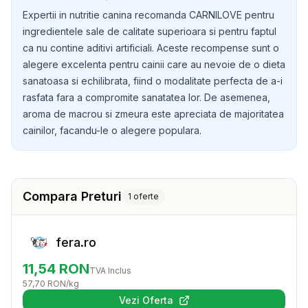
pur si simplu ca o mica rasfata, cainii tai merita tot ce e
Expertii in nutritie canina recomanda CARNILOVE pentru
mai bun.
ingredientele sale de calitate superioara si pentru faptul
ca nu contine aditivi artificiali. Aceste recompense sunt o
alegere excelenta pentru cainii care au nevoie de o dieta
sanatoasa si echilibrata, fiind o modalitate perfecta de a-i
rasfata fara a compromite sanatatea lor. De asemenea,
aroma de macrou si zmeura este apreciata de majoritatea
cainilor, facandu-le o alegere populara.
Compara Preturi
1
oferte
fera.ro
11,54
RON
TVA Inclus
57,70
RON
/kg
Vezi Oferta
(se deschide într-o filă nouă)