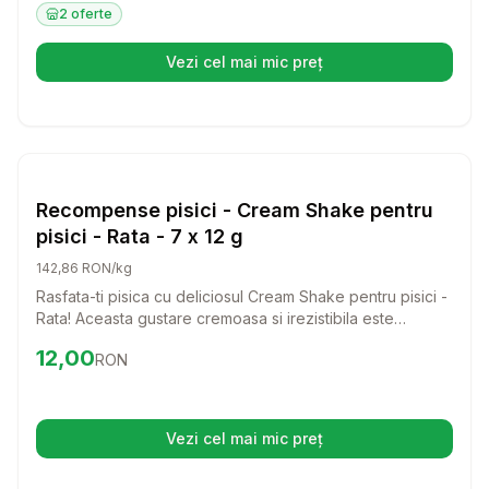
oferind tot ce are nevoie pentru a se recupera si a-si
2
oferte
hrani puii sanatos.
Vezi cel mai mic preț
(se deschide într-o filă nouă)
Setează alertă de preț pentru
Compară
Re
Pisici
Recompense pisici - Cream Shake pentru
pisici - Rata - 7 x 12 g
142,86 RON/kg
Rasfata-ti pisica cu deliciosul Cream Shake pentru pisici -
Rata! Aceasta gustare cremoasa si irezistibila este
perfecta pentru a aduce un zambet pe fata felinei tale si
Preț:
12.00
RON
12,00
RON
a transforma fiecare moment intr-o experienta de neuitat.
Vezi cel mai mic preț
(se deschide într-o filă nouă)