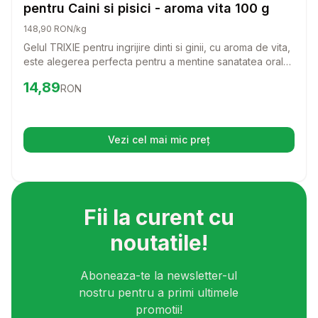
pentru Caini si pisici - aroma vita 100 g
148,90 RON/kg
Gelul TRIXIE pentru ingrijire dinti si ginii, cu aroma de vita,
este alegerea perfecta pentru a mentine sanatatea orala
a cainelui sau pisicii tale. Cu o formula speciala, acest gel
Preț:
14.89
RON
14,89
RON
face ingrijirea dintilor o experienta placuta si usoara, atat
pentru tine, cat si pentru animalutul tau.
Vezi cel mai mic preț
(se deschide într-o filă nouă)
Fii la curent cu
noutatile!
Aboneaza-te la newsletter-ul
nostru pentru a primi ultimele
promotii!