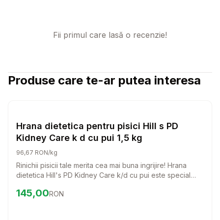
Fii primul care lasă o recenzie!
Produse care te-ar putea interesa
Setează alertă de preț pentru
Compară
Hr
Pisici
Hrana dietetica pentru pisici Hill s PD
Kidney Care k d cu pui 1,5 kg
96,67 RON/kg
Rinichii pisicii tale merita cea mai buna ingrijire! Hrana
dietetica Hill's PD Kidney Care k/d cu pui este special
creata pentru a sprijini sanatatea rinichilor si a incetini
Preț:
145.00
RON
145,00
RON
progresia afectiunilor renale. O alegere delicioasa si
nutritiva pentru pisica ta!