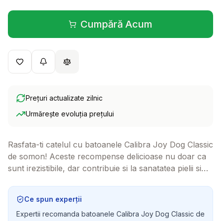
Cumpără Acum
(se deschide într-o filă 
Prețuri actualizate zilnic
Urmărește evoluția prețului
Rasfata-ti catelul cu batoanele Calibra Joy Dog Classic
de somon! Aceste recompense delicioase nu doar ca
sunt irezistibile, dar contribuie si la sanatatea pielii si
blanii lui. Perfecte pentru orice moment al zilei, vor
face ca fiecare rasfat sa fie special.
Ce spun experții
Expertii recomanda batoanele Calibra Joy Dog Classic de