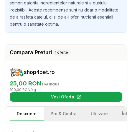
somon datorita ingredientelor naturale si a gustului
irezistibil. Aceste recompense sunt nu doar o modalitate
de a rasfata catelul, ci si de a-i oferi nutrienti esentiali
pentru o sanatate optima.
Compara Preturi
1
oferte
shop4pet.ro
25,00
RON
TVA Inclus
100,00
RON
/kg
Vezi Oferta
(se deschide într-o filă nouă)
Descriere
Pro & Contra
Utilizare
Într