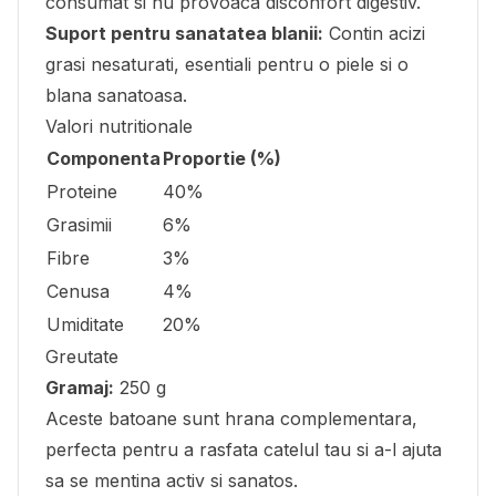
consumat si nu provoaca disconfort digestiv.
Suport pentru sanatatea blanii:
Contin acizi
grasi nesaturati, esentiali pentru o piele si o
blana sanatoasa.
Valori nutritionale
Componenta
Proportie (%)
Proteine
40%
Grasimii
6%
Fibre
3%
Cenusa
4%
Umiditate
20%
Greutate
Gramaj:
250 g
Aceste batoane sunt hrana complementara,
perfecta pentru a rasfata catelul tau si a-l ajuta
sa se mentina activ si sanatos.