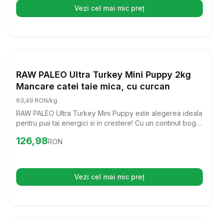
Vezi cel mai mic preț
(se deschide într-o filă nouă)
Setează alertă de preț pentru
Compară
RA
Caini
RAW PALEO Ultra Turkey Mini Puppy 2kg
Mancare catei taie mica, cu curcan
63,49 RON/kg
RAW PALEO Ultra Turkey Mini Puppy este alegerea ideala
pentru puii tai energici si in crestere! Cu un continut bogat
in curcan, aceasta mancare delicioasa ofera nutrientii
Preț:
126.98
RON
126,98
RON
necesari pentru o dezvoltare sanatoasa si un sistem
imunitar puternic.
Vezi cel mai mic preț
(se deschide într-o filă nouă)
Setează alertă de preț pentru
Compară
Br