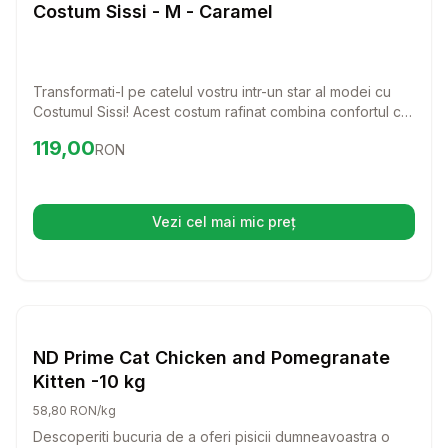
Caini
Costum Sissi - M - Caramel
Transformati-l pe catelul vostru intr-un star al modei cu
Costumul Sissi! Acest costum rafinat combina confortul cu
un stil chic, ideal pentru zilele racoroase.
Preț:
119.00
RON
119,00
RON
Vezi cel mai mic preț
(se deschide într-o filă nouă)
Setează alertă de preț pentru
Compară
ND
Caini
ND Prime Cat Chicken and Pomegranate
Kitten -10 kg
58,80 RON/kg
Descoperiti bucuria de a oferi pisicii dumneavoastra o