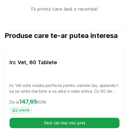
Fii primul care lasă o recenzie!
Produse care te-ar putea interesa
Setează alertă de preț pentru
Compară
Ir
Caini
Irc Vet, 60 Tablete
Irc Vet este solutia perfecta pentru cainele tau, ajutandu-l
sa se simta mai bine si sa aiba o viata activa. Cu 60 de
tablete usor de administrat, acest produs este ideal
Preț:
147.65
RON
147,65
De la
RON
pentru a oferi suport si confort patrupedului tau.
2
oferte
Vezi cel mai mic preț
(se deschide într-o filă nouă)