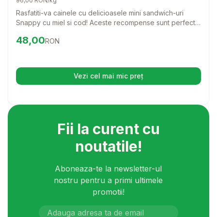
96,00 RON/kg
Rasfatiti-va cainele cu delicioasele mini sandwich-uri
Snappy cu miel si cod! Aceste recompense sunt perfecte
pentru orice rasa, oferind un gust irezistibil si un aport
Preț:
48.00
RON
48,00
RON
nutritional echilibrat.
Vezi cel mai mic preț
(se deschide într-o filă nouă)
Fii la curent cu
noutatile!
Aboneaza-te la newsletter-ul
nostru pentru a primi ultimele
promotii!