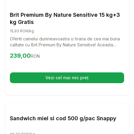
Caini
Brit Premium By Nature Sensitive 15 kg+3
kg Gratis
15,93 RON/kg
Oferiti cainelui dumneavoastra o hrana de cea mai buna
calitate cu Brit Premium By Nature Sensitive! Aceasta
formula delicioasa, bazata pe carne de somon, este
Preț:
239.00
RON
239,00
RON
special creata pentru a sustine cainii cu sensibilitati
digestive, asigurandu-le o digestie usoara si o blana
stralucitoare.
Vezi cel mai mic preț
(se deschide într-o filă nouă)
Setează alertă de preț pentru
Compară
Sa
Caini
Sandwich miel si cod 500 g/pac Snappy