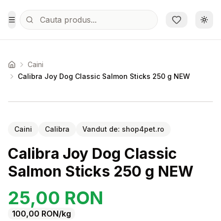
Sari la conținutul principal
Schi
Toggle Menu
Caini
Acasa
Calibra Joy Dog Classic Salmon Sticks 250 g NEW
Setează alertă de preț pentru
Compară
Ca
Caini
Calibra
Vandut de:
shop4pet.ro
Calibra Joy Dog Classic
Salmon Sticks 250 g NEW
25,00
RON
100,00
RON
/kg