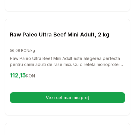
Setează alertă de preț pentru
Compară
Ra
Caini
Raw Paleo Ultra Beef Mini Adult, 2 kg
56,08 RON/kg
Raw Paleo Ultra Beef Mini Adult este alegerea perfecta
pentru cainii adulti de rase mici. Cu o reteta monoproteica
din carne de vita de cea mai buna calitate, acest furaj
Preț:
112.15
RON
112,15
RON
asigura o alimentatie echilibrata si delicios de sanatoasa
pentru prietenul tau patruped.
Vezi cel mai mic preț
(se deschide într-o filă nouă)
Setează alertă de preț pentru
Compară
Co