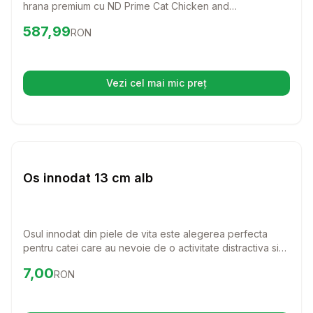
hrana premium cu ND Prime Cat Chicken and
Pomegranate Kitten! Aceasta formula delicioasa, bogata
Preț:
587.99
RON
587,99
RON
in carne proaspata de pui si ingrediente nutritive, va
sustine dezvoltarea sanatoasa a puiului dumneavoastra
de pisica.
Vezi cel mai mic preț
(se deschide într-o filă nouă)
Setează alertă de preț pentru
Compară
Os
Caini
Os innodat 13 cm alb
Osul innodat din piele de vita este alegerea perfecta
pentru catei care au nevoie de o activitate distractiva si
benefica. Cu o lungime de 13 cm, este ideal pentru a intari
Preț:
7.00
RON
7,00
RON
si curata dantura cainelui tau, oferindu-i in acelasi timp o
placere de nedescris.