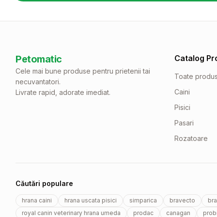
Petomatic
Catalog Pr
Cele mai bune produse pentru prietenii tai
Toate produ
necuvantatori.
Caini
Livrate rapid, adorate imediat.
Pisici
Pasari
Rozatoare
Căutări populare
hrana caini
hrana uscata pisici
simparica
bravecto
bra
royal canin veterinary hrana umeda
prodac
canagan
probi