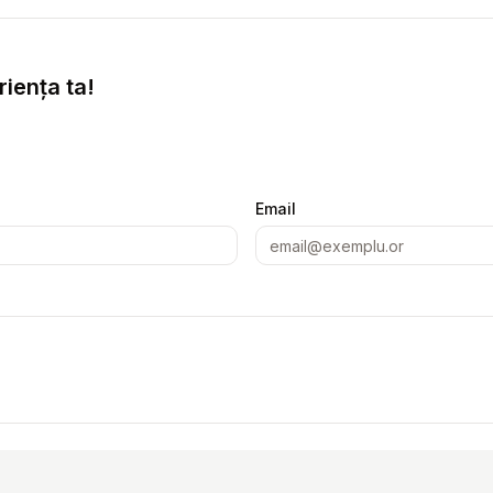
iența ta!
Email