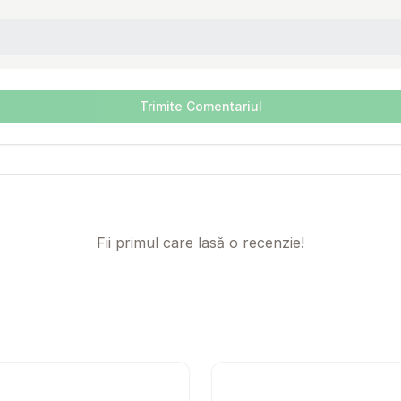
Trimite Comentariul
Fii primul care lasă o recenzie!
ERZAKA PEPE Vet Gastrointestinal Low Fat Duck 400 g hrana umed
Setează alertă de preț pentru
Compară
Piper Adult Dog, Miel si M
Setează 
Co