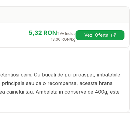
5,32
RON
TVA Inclus
Vezi Oferta
(se deschide într-
13,30
RON
/kg
entiosi caini. Cu bucati de pui proaspat, imbatabile
asa principala sau ca o recompensa, aceasta hrana
tatea cainelui tau. Ambalata in conserva de 400g, este