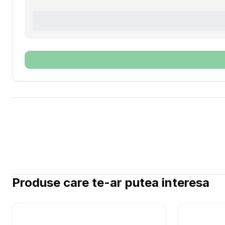
Produse care te-ar putea interesa
Setează alertă de preț pentru
Compară
PAKA ZWI