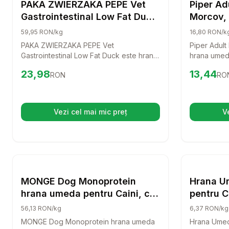
Hrana Umeda Caini
PAKA ZWIERZAKA PEPE Vet
Piper Ad
Gastrointestinal Low Fat Duck
Morcov,
400 g hrana umeda pentru
59,95 RON/kg
16,80 RON/k
caini, destinata sustinerii
PAKA ZWIERZAKA PEPE Vet
Piper Adult
sistemului digestiv
Gastrointestinal Low Fat Duck este hrana
hrana umeda
umeda perfecta pentru cainele tau,
de toate ra
Preț:
23.98
RON
Preț:
13.4
23,98
13,44
RON
RO
oferindu-i sustinerea de care are nevoie
delicioasa s
pentru un sistem digestiv sanatos. Cu un
calitate, a
gust delicios de rata, acest produs este
cainele tau 
creat cu atentie pentru a se potrivi
aroma de mi
Vezi cel mai mic preț
V
(se deschide într-o filă nouă)
nevoilor cainelui tau.
masa o ade
Setează alertă de preț pentru
Compară
MONGE Do
Hrana Umeda Caini
MONGE Dog Monoprotein
Hrana U
hrana umeda pentru Caini, cu
pentru Ca
pui 150 g
Carne de
56,13 RON/kg
6,37 RON/kg
MONGE Dog Monoprotein hrana umeda
Hrana Umed