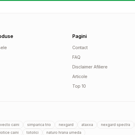
oduse
Pagini
sele
Contact
FAQ
Disclaimer Afiliere
Articole
Top 10
vecto caini
simparica trio
nexgard
ataxxa
nexgard spectra
otice caini
totolici
naturo hrana umeda