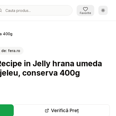
Schimb
Favorite
va 400g
cati de pui in jeleu, conserva 400g
 de:
fera.ro
ecipe in Jelly hrana umeda
n jeleu, conserva 400g
Verifică Preț
r-o filă nouă)
(se deschide într-o filă 