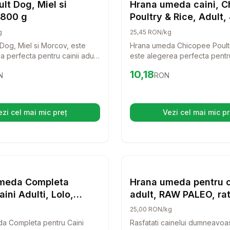
Hrana Umeda Caini
Hrana
ult Dog, Miel si
Hrana umeda caini, C
 800 g
Poultry & Rice, Adult,
g
25,45 RON/kg
 Dog, Miel si Morcov, este
Hrana umeda Chicopee Poult
 perfecta pentru cainii adulti
este alegerea perfecta pentru
sele, oferindu-le o experienta
adulti care merita doar ce e 
4
RON
Preț:
10.18
RON
10,18
N
RON
i nutritiva. Cu ingrediente de
o reteta delicioasa ce combin
ceasta hrana va mentine
si orez, aceasta hrana ofera 
sanatos si plin de energie, iar
nutrientii esentiali pentru a m
el si morcov va face fiecare
animalutul tau sanatos si plin
ezi cel mai mic preț
Vezi cel mai mic pr
(se deschide într-o filă nouă)
(se desc
varata sarbatoare.
g Monoprotein hrana umeda pentru Caini, cu pui 150 g
Setează alertă de preț pentru
Compară
Hrana Umeda Completa pen
Setează 
Co
Hrana Umeda Caini
Hrana
meda Completa
Hrana umeda pentru c
ini Adulti, Lolo,
adult, RAW PALEO, rat
 Pasare, 1240 g
Pachet 5 X 800 g
25,00 RON/kg
a Completa pentru Caini
Rasfatati cainelui dumneavoa