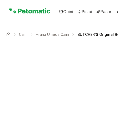
Sari la conținutul principal
Caini
Pisici
Pasari
Caini
Hrana Umeda Caini
BUTCHER'S Original Re
Acasa
Setează alertă de preț 
Compară