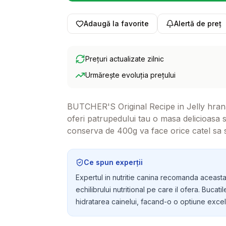
Adaugă la favorite
Alertă de preț
Prețuri actualizate zilnic
Urmărește evoluția prețului
BUTCHER'S Original Recipe in Jelly hran
oferi patrupedului tau o masa delicioasa s
conserva de 400g va face orice catel sa se 
Ce spun experții
Expertul in nutritie canina recomanda aceasta
echilibrului nutritional pe care il ofera. Bucat
hidratarea cainelui, facand-o o optiune excele