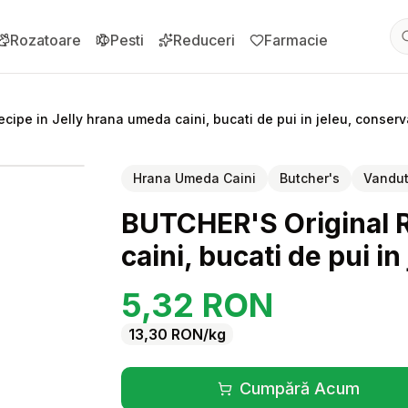
Rozatoare
Pesti
Reduceri
Farmacie
cipe in Jelly hrana umeda caini, bucati de pui in jeleu, conser
pentru
BUTCHER'S Original Recipe in Jelly hrana umeda caini, bu
Hrana Umeda Caini
Butcher's
Vandut
BUTCHER'S Original R
caini, bucati de pui i
5,32
RON
13,30
RON
/kg
Cumpără Acum
(se deschide înt