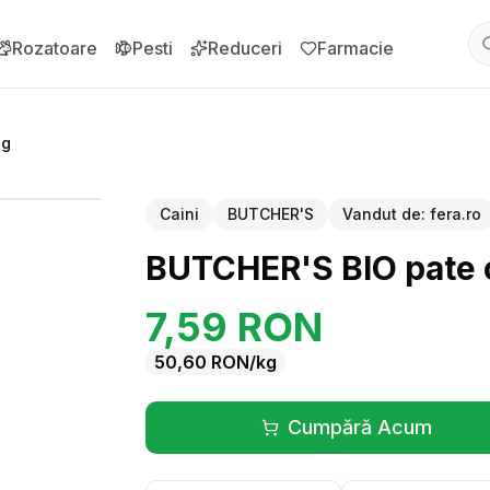
Rozatoare
Pesti
Reduceri
Farmacie
 g
pentru
BUTCHER'S BIO pate cu vita pentru caini 150 g
Caini
BUTCHER'S
Vandut de:
fera.ro
BUTCHER'S BIO pate cu
7,59
RON
50,60
RON
/kg
Cumpără Acum
(se deschide înt