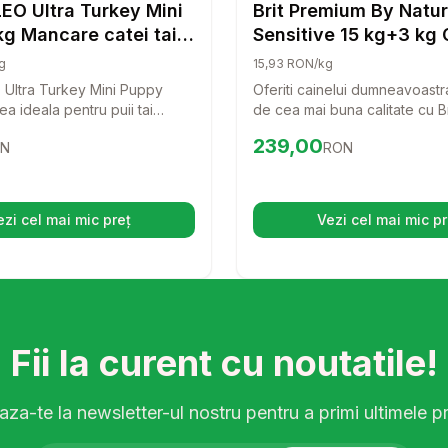
Caini
EO Ultra Turkey Mini
Brit Premium By Natu
g Mancare catei taie
Sensitive 15 kg+3 kg 
 curcan
g
15,93 RON/kg
Ultra Turkey Mini Puppy
Oferiti cainelui dumneavoastr
a ideala pentru puii tai
de cea mai buna calitate cu B
in crestere! Cu un continut
By Nature Sensitive! Aceasta 
15
RON
Preț:
239.00
RON
239,00
N
RON
rcan, aceasta mancare
delicioasa, bazata pe carne
fera nutrientii necesari
este special creata pentru a s
zvoltare sanatoasa si un
cu sensibilitati digestive, asi
tar puternic.
digestie usoara si o blana stra
ezi cel mai mic preț
Vezi cel mai mic pr
(se deschide într-o filă nouă)
(se desc
Fii la curent cu noutatile!
za-te la newsletter-ul nostru pentru a primi ultimele pr