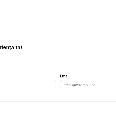
iența ta!
Email