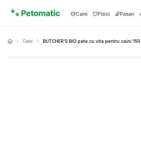
Sari la conținutul principal
Caini
Pisici
Pasari
Caini
BUTCHER'S BIO pate cu vita pentru caini 150
Acasa
Setează alertă de preț 
Compară