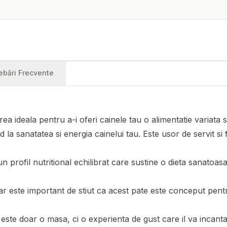
rebări Frecvente
 ideala pentru a-i oferi cainele tau o alimentatie variata si
d la sanatatea si energia cainelui tau. Este usor de servit si 
n profil nutritional echilibrat care sustine o dieta sanatoasa
dar este important de stiut ca acest pate este conceput pentr
ste doar o masa, ci o experienta de gust care il va incanta