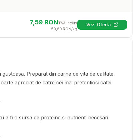
7,59
RON
TVA Inclus
Vezi Oferta
(se deschide într-
50,60
RON
/kg
 gustoasa. Preparat din carne de vita de calitate,
foarte apreciat de catre cei mai pretentiosi catei.
.
u a fi o sursa de proteine si nutrienti necesari
.