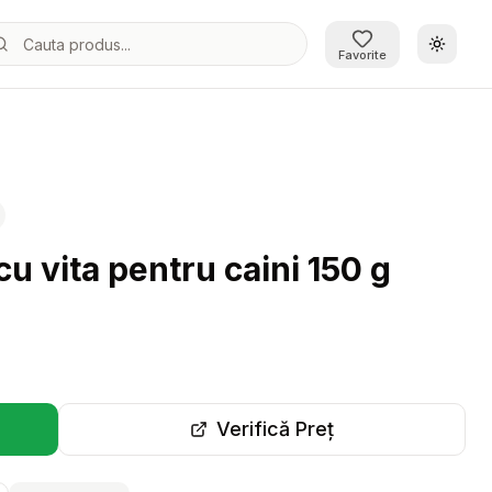
Schimb
Favorite
 vita pentru caini 150 g
Verifică Preț
r-o filă nouă)
(se deschide într-o filă 