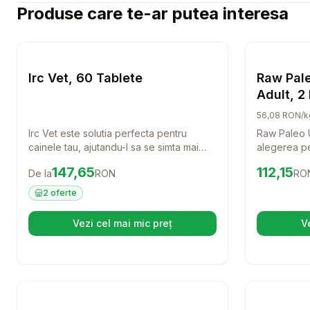
Produse care te-ar putea interesa
Setează alertă de preț pentru
Compară
Irc Vet, 
Caini
Irc Vet, 60 Tablete
Raw Pale
Adult, 2
56,08 RON/k
Irc Vet este solutia perfecta pentru
Raw Paleo U
cainele tau, ajutandu-l sa se simta mai
alegerea pe
bine si sa aiba o viata activa. Cu 60 de
rase mici. 
Preț:
147.65
RON
Preț:
112.1
147,65
112,15
De la
RON
RO
tablete usor de administrat, acest produs
carne de vi
este ideal pentru a oferi suport si confort
acest furaj 
2
oferte
patrupedului tau.
echilibrata 
pentru prie
Vezi cel mai mic preț
V
(se deschide într-o filă nouă)
Setează alertă de preț pentru
Compară
Os innod