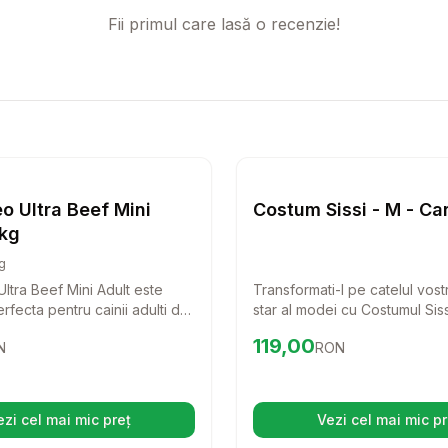
Fii primul care lasă o recenzie!
60 Tablete
Setează alertă de preț pentru
Compară
Raw Paleo Ultra Beef Mini
Setează 
Co
Caini
o Ultra Beef Mini
Costum Sissi - M - Ca
 kg
g
ltra Beef Mini Adult este
Transformati-l pe catelul vostr
rfecta pentru cainii adulti de
star al modei cu Costumul Siss
Cu o reteta monoproteica din
costum rafinat combina confor
5
RON
Preț:
119.00
RON
119,00
N
RON
ta de cea mai buna calitate,
stil chic, ideal pentru zilele r
asigura o alimentatie
si delicios de sanatoasa
tenul tau patruped.
ezi cel mai mic preț
Vezi cel mai mic pr
(se deschide într-o filă nouă)
(se desc