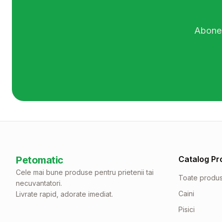
Abonea
Petomatic
Catalog Pr
Cele mai bune produse pentru prietenii tai
Toate produ
necuvantatori.
Caini
Livrate rapid, adorate imediat.
Pisici