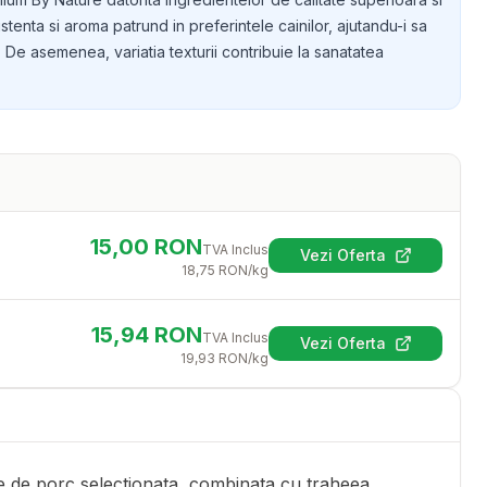
sistenta si aroma patrund in preferintele cainilor, ajutandu-i sa
De asemenea, variatia texturii contribuie la sanatatea
15,00
RON
TVA Inclus
Vezi Oferta
(se deschide într-
18,75
RON
/kg
15,94
RON
TVA Inclus
Vezi Oferta
(se deschide într-
19,93
RON
/kg
e de porc selectionata, combinata cu traheea,