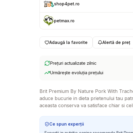
shop4pet.ro
petmax.ro
Adaugă la favorite
Alertă de preț
Prețuri actualizate zilnic
Urmărește evoluția prețului
Brit Premium By Nature Pork With Trachea
aduce bucurie in dieta prietenului tau pat
aceasta conserva va satisface chiar si ce
sanatoasa si hranitoare.
Ce spun experții
Expertii in nutritie canina recomanda Brit Pre