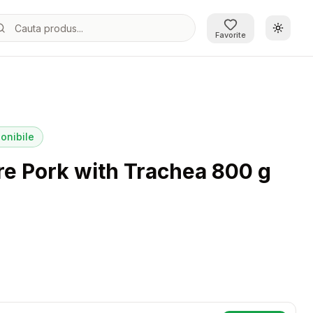
Schimb
Favorite
onibile
re Pork with Trachea 800 g