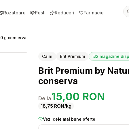
Rozatoare
Pesti
Reduceri
Farmacie
00 g conserva
pentru
Brit Premium by Nature Pork with Trachea 800 g conserva
Caini
Brit Premium
2
magazine disp
Brit Premium by Natu
conserva
15,00
RON
De la
18,75
RON
/kg
Vezi cele mai bune oferte