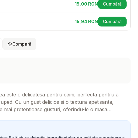
15,00
RON
Cumpără
(se deschide
15,94
RON
Cumpără
(se deschide
Compară
 este o delicatesa pentru caini, perfecta pentru a
ruped. Cu un gust delicios si o textura apetisanta,
le mai pretentioase gusturi, oferindu-le o masa
mium By Nature datorita ingredientelor de calitate superioara si