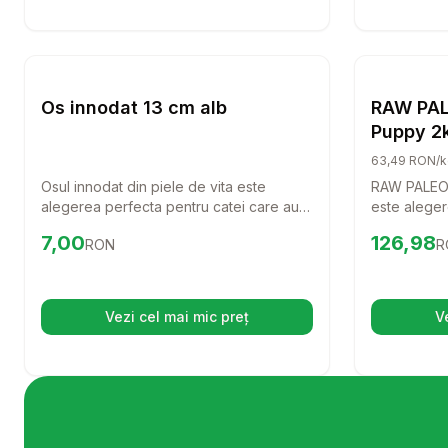
Setează alertă de preț pentru
Compară
Os innod
Caini
Os innodat 13 cm alb
RAW PAL
Puppy 2k
mica, cu
63,49 RON/k
Osul innodat din piele de vita este
RAW PALEO 
alegerea perfecta pentru catei care au
este alegere
nevoie de o activitate distractiva si
energici si 
Preț:
7.00
RON
Preț:
126.
7,00
126,98
RON
R
benefica. Cu o lungime de 13 cm, este
bogat in cu
ideal pentru a intari si curata dantura
delicioasa o
cainelui tau, oferindu-i in acelasi timp o
pentru o de
placere de nedescris.
sistem imuni
Vezi cel mai mic preț
V
(se deschide într-o filă nouă)