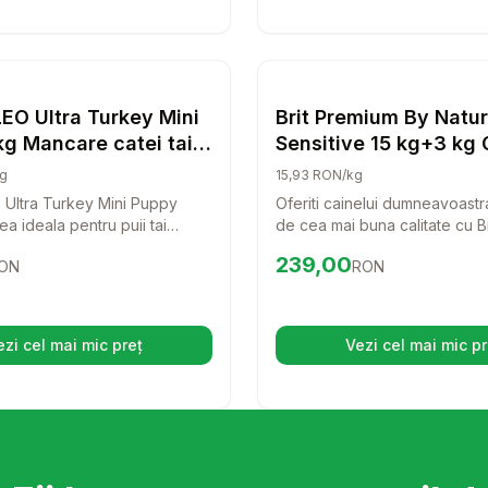
at 13 cm alb
Setează alertă de preț pentru
Compară
RAW PALEO Ultra Turkey M
Setează 
Co
Caini
EO Ultra Turkey Mini
Brit Premium By Natu
g Mancare catei taie
Sensitive 15 kg+3 kg 
 curcan
g
15,93 RON/kg
Ultra Turkey Mini Puppy
Oferiti cainelui dumneavoastr
a ideala pentru puii tai
de cea mai buna calitate cu B
in crestere! Cu un continut
By Nature Sensitive! Aceasta 
98
RON
Preț:
239.00
RON
239,00
ON
RON
rcan, aceasta mancare
delicioasa, bazata pe carne
fera nutrientii necesari
este special creata pentru a s
zvoltare sanatoasa si un
cu sensibilitati digestive, asi
tar puternic.
digestie usoara si o blana stra
ezi cel mai mic preț
Vezi cel mai mic pr
(se deschide într-o filă nouă)
(se desc