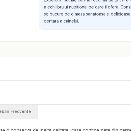
a echilibrului nutritional pe care il ofera. Con
se bucure de o masa sanatoasa si delicioasa. 
dentara a cainelui.
rebări Frecvente
 o conserva de inalta calitate, care contine pate din carn