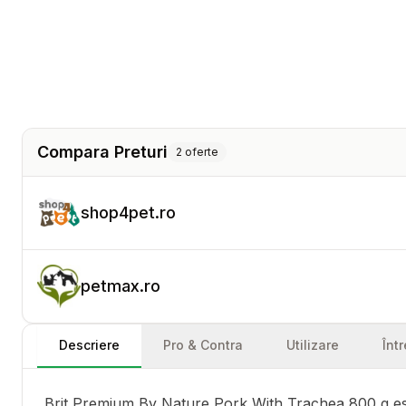
Compara Preturi
2
oferte
shop4pet.ro
petmax.ro
Descriere
Pro & Contra
Utilizare
Înt
Brit Premium By Nature Pork With Trachea 800 g este