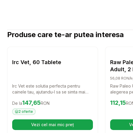
Produse care te-ar putea interesa
Setează alertă de preț pentru
Compară
Irc Vet, 
Caini
Irc Vet, 60 Tablete
Raw Pale
Adult, 2
56,08 RON/k
Irc Vet este solutia perfecta pentru
Raw Paleo U
cainele tau, ajutandu-l sa se simta mai
alegerea pe
bine si sa aiba o viata activa. Cu 60 de
rase mici. 
Preț:
147.65
RON
Preț:
112.1
147,65
112,15
De la
RON
RO
tablete usor de administrat, acest produs
carne de vi
este ideal pentru a oferi suport si confort
acest furaj 
2
oferte
patrupedului tau.
echilibrata 
pentru prie
Vezi cel mai mic preț
V
(se deschide într-o filă nouă)