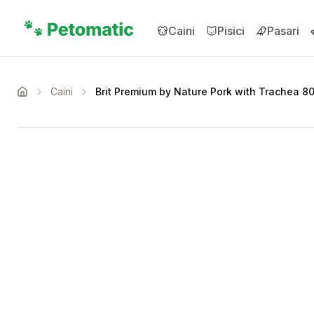
Sari la conținutul principal
Caini
Pisici
Pasari
Caini
Brit Premium by Nature Pork with Trachea 8
Acasa
Setează alertă de preț 
Compară