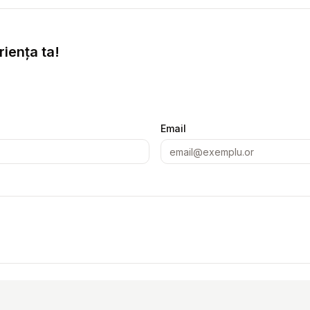
iența ta!
Email