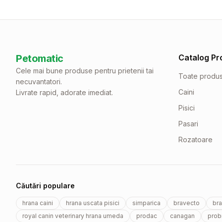
Petomatic
Catalog Pr
Cele mai bune produse pentru prietenii tai
Toate produ
necuvantatori.
Caini
Livrate rapid, adorate imediat.
Pisici
Pasari
Rozatoare
Căutări populare
hrana caini
hrana uscata pisici
simparica
bravecto
bra
royal canin veterinary hrana umeda
prodac
canagan
probi