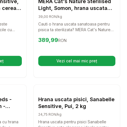
nsitive,
MERA Cat's Nature Sterilised
a cereale
Light, Somon, hrana uscata
 Pui,
fara cereale pisici sterilizate,
39,00 RON/kg
eale
10kg
este
Cauti o hrana uscata sanatoasa pentru
cile cu
pisica ta sterilizata? MERA Cat's Nature
sta hrana
Sterilised Light cu somon aduce un gust
Preț:
389.99
RON
389,99
RON
cial
delicios si ingrediente premium, ideal
atatea si
pentru a mentine greutatea optima.
eț
Vezi cel mai mic preț
hide într-o filă nouă)
(se deschide într-o filă n
alertă de preț pentru
mpară
Cooking Dog - All Breeds - Hrana uscata 
TropiDog, hrana uscata Premium Talie mica cu Vita si orez, 8 kg
Setează alertă de preț p
Compară
Uscata Pisici
Hrana Uscata Pisici
eds -
Hrana uscata pisici, Sanabelle
 -
Sensitive, Pui, 2 kg
24,75 RON/kg
a cu hrana
Hrana uscata pentru pisici Sanabelle