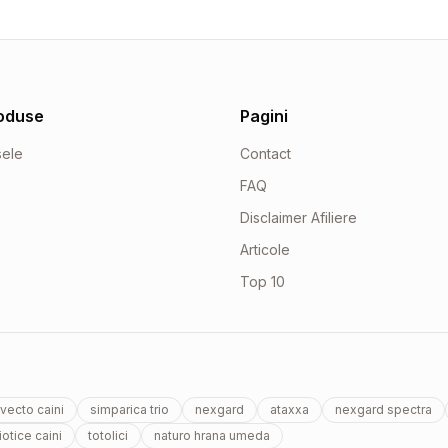
oduse
Pagini
sele
Contact
FAQ
Disclaimer Afiliere
Articole
Top 10
vecto caini
simparica trio
nexgard
ataxxa
nexgard spectra
otice caini
totolici
naturo hrana umeda