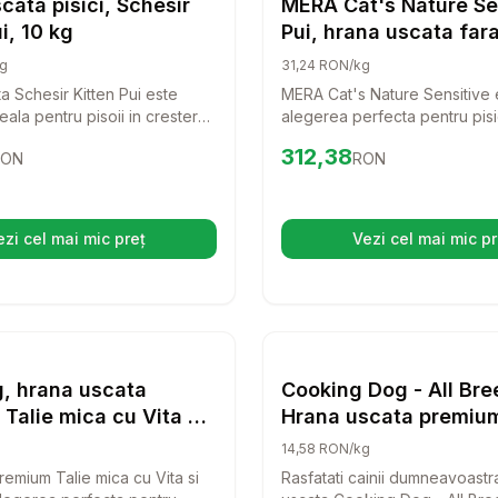
cata pisici, Schesir
MERA Cat's Nature Se
i, 10 kg
Pui, hrana uscata far
pisici MERA Sensitive,
g
31,24 RON/kg
hrana uscata fara cer
a Schesir Kitten Pui este
MERA Cat's Nature Sensitive 
pisici, alergii, 10kg
ala pentru pisoii in crestere,
alegerea perfecta pentru pisi
 o alimentatie completa si
sensibilitate alimentara. Acea
73
RON
Preț:
312.38
RON
312,38
RON
RON
Cu ingrediente naturale si o
uscata, fara cereale, este spe
oalergenica, aceasta hrana
formulata pentru a sprijini san
 dezvoltarea armonioasa a
bunastarea pisicii tale.
u prieten.
ezi cel mai mic preț
Vezi cel mai mic pr
(se deschide într-o filă nouă)
(se desc
 Cat Hair & Skin - Hrana uscata ultra-premium - Somon - 10kg
Setează alertă de preț pentru
Compară
Setează 
Co
Hrana Uscata Pisici
Hrana 
, hrana uscata
Cooking Dog - All Bre
Talie mica cu Vita si
Hrana uscata premium
8 kg
Somon - 12kg
14,58 RON/kg
emium Talie mica cu Vita si
Rasfatati cainii dumneavoastr