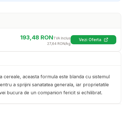
193,48
RON
TVA Inclus
Vezi Oferta
(se deschide într-
27,64
RON
/kg
ra cereale, aceasta formula este blanda cu sistemul
pentru a sprijini sanatatea generala, iar proprietatile
vei bucura de un companion fericit si echilibrat.