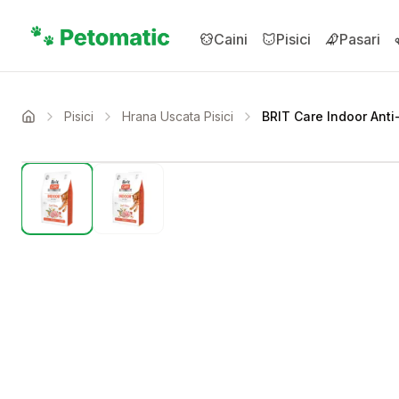
Sari la conținutul principal
Caini
Pisici
Pasari
Pisici
Hrana Uscata Pisici
BRIT Care Indoor Anti-
Acasa
Setează alertă de preț 
Compară