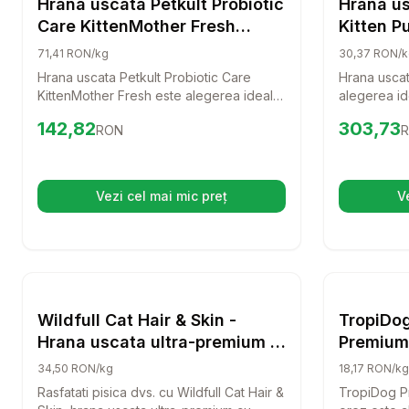
Hrana uscata Petkult Probiotic
Hrana us
Care KittenMother Fresh
Kitten Pu
pentru pisici, cu Miel proaspat
71,41 RON/kg
30,37 RON/k
2 kg
Hrana uscata Petkult Probiotic Care
Hrana uscat
KittenMother Fresh este alegerea ideala
alegerea ide
pentru pisoi si mamele lor. Cu miel
oferindu-le
Preț:
142.82
RON
Preț:
303.
142,82
303,73
RON
proaspat, ofera o dieta completa si
sanatoasa. 
echilibrata, sustinand dezvoltarea
formula hip
sanatoasa a pisicilor tale.
va ajuta la
micutului ta
Vezi cel mai mic preț
V
(se deschide într-o filă nouă)
Setează alertă de preț pentru
Compară
Wildfull
Hrana Uscata Pisici
Wildfull Cat Hair & Skin -
TropiDog
Hrana uscata ultra-premium -
Premium 
Somon - 10kg
orez, 
34,50 RON/kg
18,17 RON/kg
Rasfatati pisica dvs. cu Wildfull Cat Hair &
TropiDog Pr