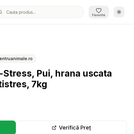
Schimb
Favorite
e pisici, antistres, 7kg
entruanimale.ro
-Stress, Pui, hrana uscata
tistres, 7kg
Verifică Preț
r-o filă nouă)
(se deschide într-o filă 