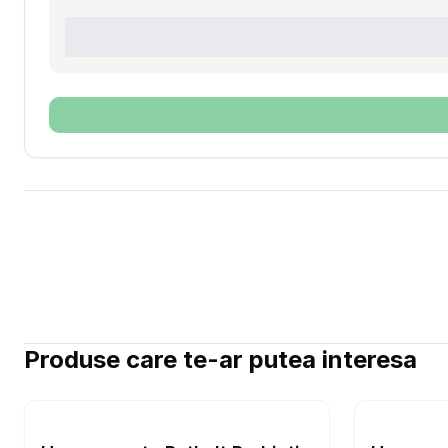
Produse care te-ar putea interesa
Setează alertă de preț pentru
Compară
Hrana usc
Hrana Uscata Pisici