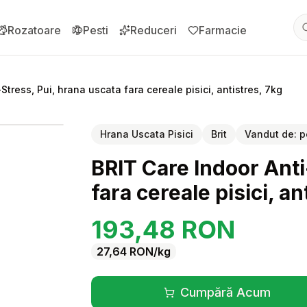
Rozatoare
Pesti
Reduceri
Farmacie
Stress, Pui, hrana uscata fara cereale pisici, antistres, 7kg
pentru
BRIT Care Indoor Anti-Stress, Pui, hrana uscata fara cereal
Hrana Uscata Pisici
Brit
Vandut de:
p
BRIT Care Indoor Anti
fara cereale pisici, an
193,48
RON
27,64
RON
/kg
Cumpără Acum
(se deschide înt