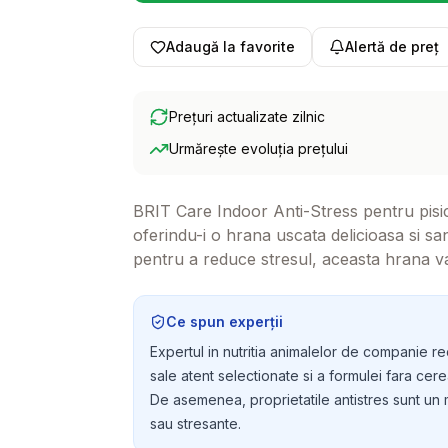
Adaugă la favorite
Alertă de preț
Prețuri actualizate zilnic
Urmărește evoluția prețului
BRIT Care Indoor Anti-Stress pentru pisici
oferindu-i o hrana uscata delicioasa si sa
pentru a reduce stresul, aceasta hrana va a
Ce spun experții
Expertul in nutritia animalelor de companie r
sale atent selectionate si a formulei fara cerea
De asemenea, proprietatile antistres sunt un 
sau stresante.