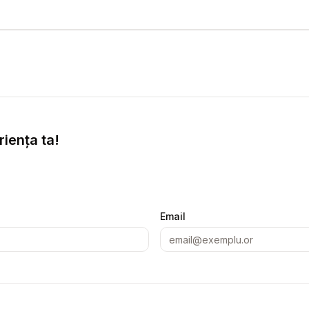
iența ta!
Email