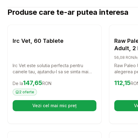
Produse care te-ar putea interesa
Setează alertă de preț pentru
Compară
Irc Vet, 
Caini
Irc Vet, 60 Tablete
Raw Pale
Adult, 2
56,08 RON/k
Irc Vet este solutia perfecta pentru
Raw Paleo U
cainele tau, ajutandu-l sa se simta mai
alegerea pe
bine si sa aiba o viata activa. Cu 60 de
rase mici. 
Preț:
147.65
RON
Preț:
112.1
147,65
112,15
De la
RON
RO
tablete usor de administrat, acest produs
carne de vi
este ideal pentru a oferi suport si confort
acest furaj 
2
oferte
patrupedului tau.
echilibrata 
pentru prie
Vezi cel mai mic preț
V
(se deschide într-o filă nouă)
Setează alertă de preț pentru
Compară
Os innod