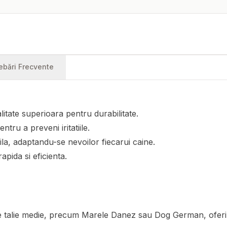
rebări Frecvente
litate superioara pentru durabilitate.
ntru a preveni iritatiile.
la, adaptandu-se nevoilor fiecarui caine.
rapida si eficienta.
 talie medie, precum Marele Danez sau Dog German, oferindu-