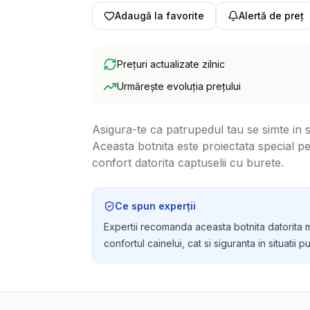
Adaugă la favorite
Alertă de preț
Prețuri actualizate zilnic
Urmărește evoluția prețului
Asigura-te ca patrupedul tau se simte in si
Aceasta botnita este proiectata special pen
confort datorita captuselii cu burete.
Ce spun experții
Expertii recomanda aceasta botnita datorita ma
confortul cainelui, cat si siguranta in situatii