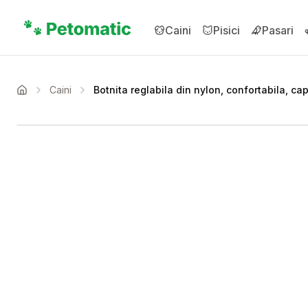
Sari la conținutul principal
Caini
Pisici
Pasari
Caini
Botnita reglabila din nylon, confortabila, ca
Acasa
Setează alertă de preț 
Compară