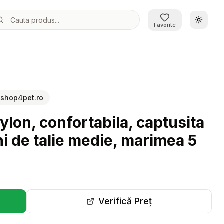
Schimb
Favorite
ete, pentru caini de talie medie, marimea 5
:
shop4pet.ro
nylon, confortabila, captusita
ni de talie medie, marimea 5
Verifică Preț
r-o filă nouă)
(se deschide într-o filă 