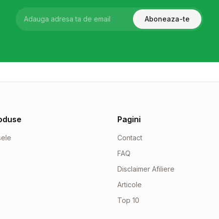
Aboneaza-te
oduse
Pagini
sele
Contact
FAQ
Disclaimer Afiliere
Articole
Top 10