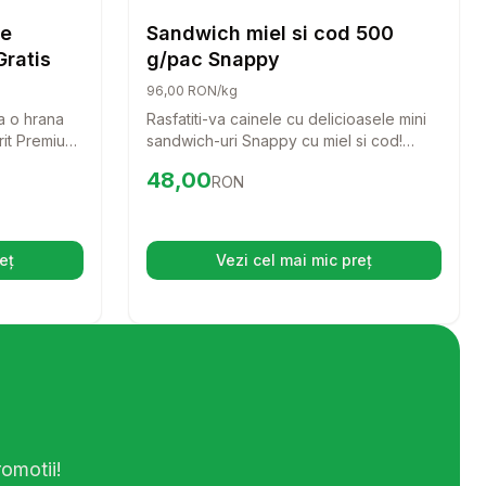
Caini
Caini
re
Sandwich miel si cod 500
Gratis
g/pac Snappy
96,00 RON/kg
a o hrana
Rasfatiti-va cainele cu delicioasele mini
rit Premium
sandwich-uri Snappy cu miel si cod!
formula
Aceste recompense sunt perfecte
Preț:
48.00
RON
48,00
RON
 de somon,
pentru orice rasa, oferind un gust
ustine cainii
irezistibil si un aport nutritional echilibrat.
gurandu-le o
lucitoare.
eț
Vezi cel mai mic preț
hide într-o filă nouă)
(se deschide într-o filă n
omotii!