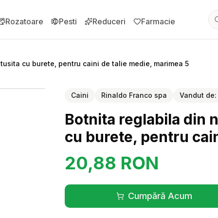
Rozatoare
Pesti
Reduceri
Farmacie
ptusita cu burete, pentru caini de talie medie, marimea 5
pentru
Botnita reglabila din nylon, confortabila, captusita cu bur
Caini
Rinaldo Franco spa
Vandut de
Botnita reglabila din 
cu burete, pentru cai
20,88
RON
Cumpără Acum
(se deschide înt