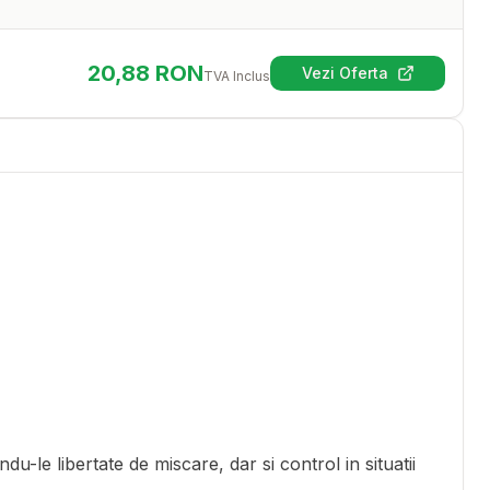
20,88
RON
Vezi Oferta
TVA Inclus
(se deschide într-
le libertate de miscare, dar si control in situatii