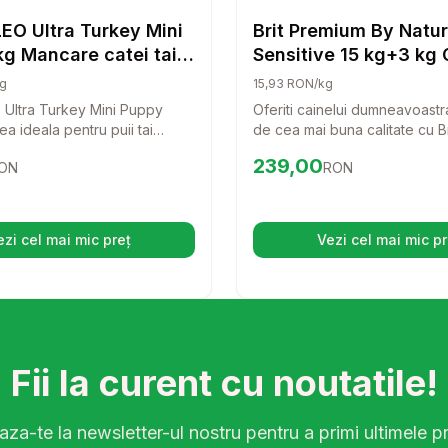
Caini
EO Ultra Turkey Mini
Brit Premium By Natu
g Mancare catei taie
Sensitive 15 kg+3 kg 
 curcan
g
15,93 RON/kg
Ultra Turkey Mini Puppy
Oferiti cainelui dumneavoastr
a ideala pentru puii tai
de cea mai buna calitate cu B
in crestere! Cu un continut
By Nature Sensitive! Aceasta 
98
RON
Preț:
239.00
RON
239,00
ON
RON
rcan, aceasta mancare
delicioasa, bazata pe carne
fera nutrientii necesari
este special creata pentru a s
zvoltare sanatoasa si un
cu sensibilitati digestive, asi
tar puternic.
digestie usoara si o blana stra
ezi cel mai mic preț
Vezi cel mai mic pr
(se deschide într-o filă nouă)
(se desc
Fii la curent cu noutatile!
za-te la newsletter-ul nostru pentru a primi ultimele pr