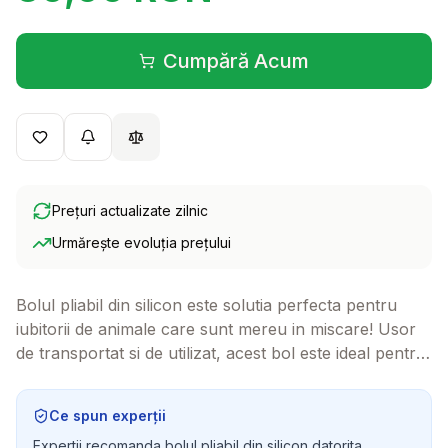
Cumpără Acum
(se deschide într-o filă 
Prețuri actualizate zilnic
Urmărește evoluția prețului
Bolul pliabil din silicon este solutia perfecta pentru
iubitorii de animale care sunt mereu in miscare! Usor
de transportat si de utilizat, acest bol este ideal pentru
a oferi hrana sau apa companionului dvs. in orice
aventura.
Ce spun experții
Expertii recomanda bolul pliabil din silicon datorita