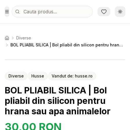
Sari la conținutul principal
Schi
Toggle Menu
Diverse
Acasa
BOL PLIABIL SILICA | Bol pliabil din silicon pentru hrana sau apa animalelor
Setează alertă de preț pentru
Compară
BO
Diverse
Husse
Vandut de:
husse.ro
BOL PLIABIL SILICA | Bol
pliabil din silicon pentru
hrana sau apa animalelor
30,00
RON