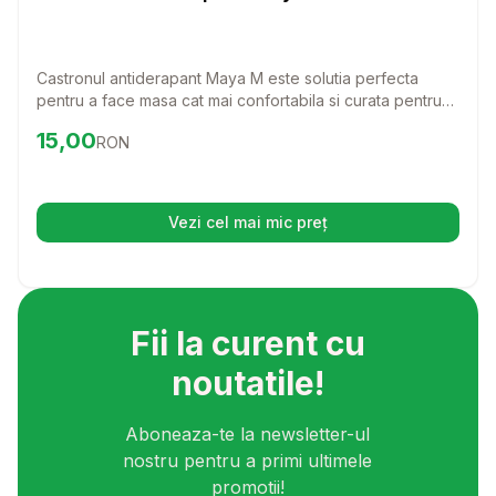
Castronul antiderapant Maya M este solutia perfecta
pentru a face masa cat mai confortabila si curata pentru
patrupedul tau. Cu un design modern si functionalitate
Preț:
15.00
RON
15,00
RON
excelenta, acest castron va aduce un plus de confort si
stabilitate in timpul meselor.
Vezi cel mai mic preț
(se deschide într-o filă nouă)
Fii la curent cu
noutatile!
Aboneaza-te la newsletter-ul
nostru pentru a primi ultimele
promotii!