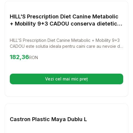
Setează alertă de preț pentru
Compară
HI
Diverse
HILL'S Prescription Diet Canine Metabolic
+ Mobility 9+3 CADOU conserva dietetica
caini, pentru controlul greutatii si
mobilitate
HILL'S Prescription Diet Canine Metabolic + Mobility 9+3
CADOU este solutia ideala pentru caini care au nevoie de
controlul greutatii si imbunatatirea mobilitatii. Cu un gust
Preț:
182.36
RON
182,36
RON
delicios si ingrediente de calitate, aceasta conserva
dietetica va ajuta cainele tau sa se simta energic si
sanatos.
Vezi cel mai mic preț
(se deschide într-o filă nouă)
Setează alertă de preț pentru
Compară
Ca
Diverse
Castron Plastic Maya Dublu L