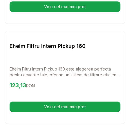
Vezi cel mai mic preț
(se deschide într-o filă nouă)
Setează alertă de preț pentru
Compară
Eh
Diverse
Eheim Filtru Intern Pickup 160
Eheim Filtru Intern Pickup 160 este alegerea perfecta
pentru acvariile tale, oferind un sistem de filtrare eficient
si usor de intretinut. Cu un design compact si functional,
Preț:
123.13
RON
123,13
RON
acest filtru asigura o apa curata si sanatoasa pentru pestii
si plantele tale preferate.
Vezi cel mai mic preț
(se deschide într-o filă nouă)