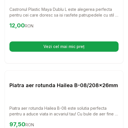
Castronul Plastic Maya Dublu L este alegerea perfecta
pentru cei care doresc sa isi rasfete patrupedele cu stil si
confort. Acest castron practic permite servirea simultana a
Preț:
12.00
RON
12,00
RON
hranei si apei, contribuind la o alimentatie sanatoasa si
organizata pentru pisici si caini de talie mare.
Vezi cel mai mic preț
(se deschide într-o filă nouă)
Setează alertă de preț pentru
Compară
Pi
Diverse
Piatra aer rotunda Hailea B-08/208x26mm
Piatra aer rotunda Hailea B-08 este solutia perfecta
pentru a aduce viata in acvariul tau! Cu bule de aer fine si
uniforme, aceasta piatra va imbunatati calitatea apei si va
Preț:
97.50
RON
97,50
RON
crea un mediu sanatos pentru pestii tai.