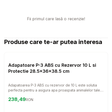
Fii primul care lasă o recenzie!
Produse care te-ar putea interesa
Setează alertă de preț pentru
Compară
Ad
Diverse
Adapatoare P-3 ABS cu Rezervor 10 L si
Protectie 28.5x36x38.5 cm
Adapatoarea P-3 ABS cu rezervor de 10 L este solutia
perfecta pentru a asigura apa proaspata animalelor tale.
Cu un design practic si un grilaj de protectie, aceasta
Preț:
238.49
RON
238,49
RON
adapatoare permite accesul usor si constant la apa
pentru gaini si animale mici, oferindu-le confortul de care
au nevoie.