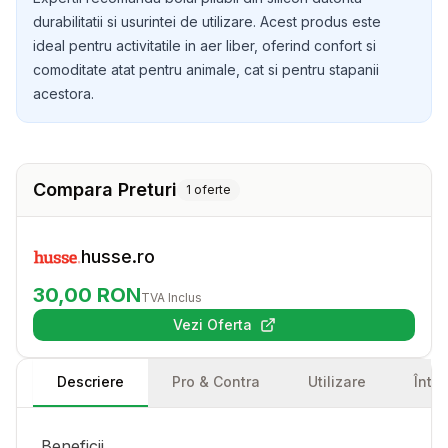
durabilitatii si usurintei de utilizare. Acest produs este
ideal pentru activitatile in aer liber, oferind confort si
comoditate atat pentru animale, cat si pentru stapanii
acestora.
Compara Preturi
1
oferte
husse.ro
30,00
RON
TVA Inclus
Vezi Oferta
(se deschide într-o filă nouă)
Descriere
Pro & Contra
Utilizare
Într
Beneficii