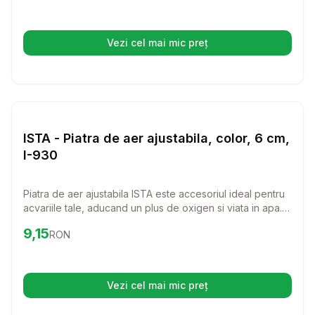
Vezi cel mai mic preț
(se deschide într-o filă nouă)
Setează alertă de preț pentru
Compară
IS
Diverse
ISTA - Piatra de aer ajustabila, color, 6 cm,
I-930
Piatra de aer ajustabila ISTA este accesoriul ideal pentru
acvariile tale, aducand un plus de oxigen si viata in apa.
Cu un design colorat si o lungime de 6 cm, aceasta piatra
Preț:
9.15
RON
9,15
RON
nu doar ca functioneaza eficient, dar si completeaza
frumos aspectul acvariului tau.
Vezi cel mai mic preț
(se deschide într-o filă nouă)