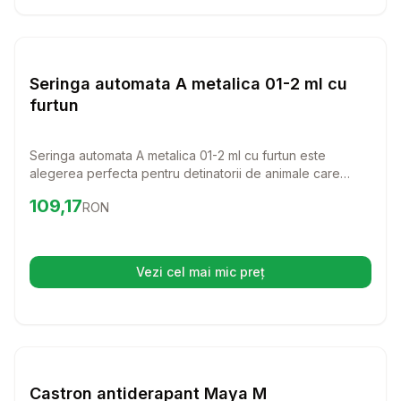
Setează alertă de preț pentru
Compară
Se
Diverse
Seringa automata A metalica 01-2 ml cu
furtun
Seringa automata A metalica 01-2 ml cu furtun este
alegerea perfecta pentru detinatorii de animale care
doresc sa administreze cu usurinta solutii
Preț:
109.17
RON
109,17
RON
medicamentoase. Usor de utilizat si de curatat, acest
instrument va face procesul de ingrijire al animalului
dumneavoastra mult mai simplu si eficient.
Vezi cel mai mic preț
(se deschide într-o filă nouă)
Setează alertă de preț pentru
Compară
Ca
Diverse
Castron antiderapant Maya M