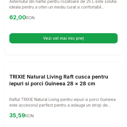
Asternutul din hartie pentru rozatoare de 25 L este solutia
ideala pentru a oferi un mediu curat si confortabil
animalutului tau. Cu o compozitie 100% celuloza, acest
Preț:
62.00
RON
62,00
RON
asternut nu doar ca absoarbe eficient umezeala, dar si
previne aparitia mirosurilor neplacute, asigurandu-se ca
rozatorul tau se simte mereu binevenit in cusca sa.
Vezi cel mai mic preț
(se deschide într-o filă nouă)
Setează alertă de preț pentru
Compară
TR
Rozatoare
TRIXIE Natural Living Raft cusca pentru
iepuri si porci Guineea 28 × 28 cm
Raftul TRIXIE Natural Living pentru iepuri si porci Guineea
este accesoriul perfect pentru a adauga un strop de
distractie si confort in cuibul prietenului tau blanos. Cu un
Preț:
35.59
RON
35,59
RON
design natural si dimensiuni de 28 x 28 cm, acest raft
ofera un loc ideal pentru odihna si explorare.