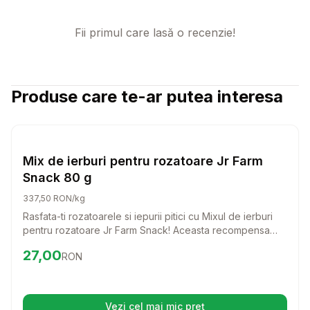
Fii primul care lasă o recenzie!
Produse care te-ar putea interesa
Setează alertă de preț pentru
Compară
Mi
Rozatoare
Mix de ierburi pentru rozatoare Jr Farm
Snack 80 g
337,50 RON/kg
Rasfata-ti rozatoarele si iepurii pitici cu Mixul de ierburi
pentru rozatoare Jr Farm Snack! Aceasta recompensa
delicioasa, plina de arome naturale, va transforma fiecare
Preț:
27.00
RON
27,00
RON
zi intr-o aventura gustoasa.
Vezi cel mai mic preț