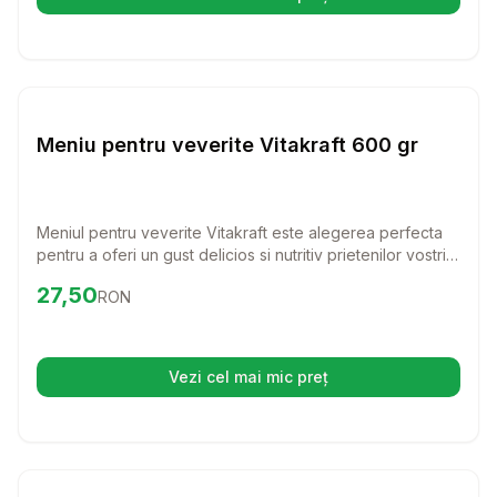
(se deschide într-o filă nouă)
Setează alertă de preț pentru
Compară
Me
Rozatoare
Meniu pentru veverite Vitakraft 600 gr
Meniul pentru veverite Vitakraft este alegerea perfecta
pentru a oferi un gust delicios si nutritiv prietenilor vostri
blanosi. Cu ingrediente naturale si bogate in energie,
Preț:
27.50
RON
27,50
RON
fiecare pachet aduce bucurie si vitalitate in viata
veveritelor dumneavoastra.
Vezi cel mai mic preț
(se deschide într-o filă nouă)
Setează alertă de preț pentru
Compară
TR