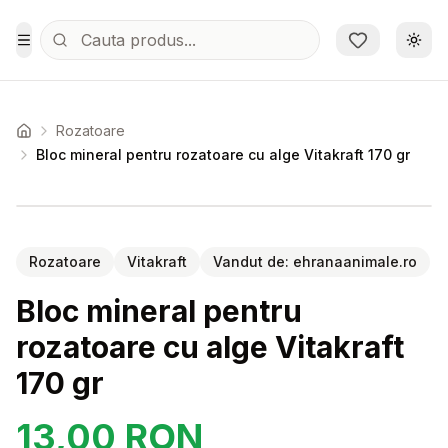
Sari la conținutul principal
Schi
Toggle Menu
Rozatoare
Acasa
Bloc mineral pentru rozatoare cu alge Vitakraft 170 gr
Setează alertă de preț pentru
Compară
Bl
Rozatoare
Vitakraft
Vandut de:
ehranaanimale.ro
Bloc mineral pentru
rozatoare cu alge Vitakraft
170 gr
13,00
RON