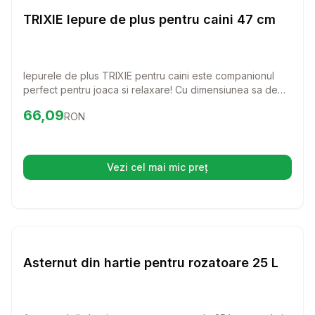
Rozatoare
TRIXIE Iepure de plus pentru caini 47 cm
Iepurele de plus TRIXIE pentru caini este companionul
perfect pentru joaca si relaxare! Cu dimensiunea sa de
47 cm, acest iepure moale va deveni rapid preferatul
Preț:
66.09
RON
66,09
RON
patrupedului dumneavoastra.
Vezi cel mai mic preț
(se deschide într-o filă nouă)
Setează alertă de preț pentru
Compară
As
Rozatoare
Asternut din hartie pentru rozatoare 25 L