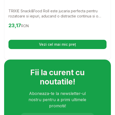
TRIXIE Snack&Food Roll este jucaria perfecta pentru
rozatoare si iepuri, aducand o distractie continua si o
modalitate placuta de a le oferi rationsle de mancare. Cu
Preț:
23.17
RON
23,17
RON
un design ingenios, aceasta jucarie transforma hrana intr-
o aventura, stimuland instinctele naturale ale animalutului
tau.
Vezi cel mai mic preț
(se deschide într-o filă nouă)
Fii la curent cu
noutatile!
Aboneaza-te la newsletter-ul
nostru pentru a primi ultimele
promotii!