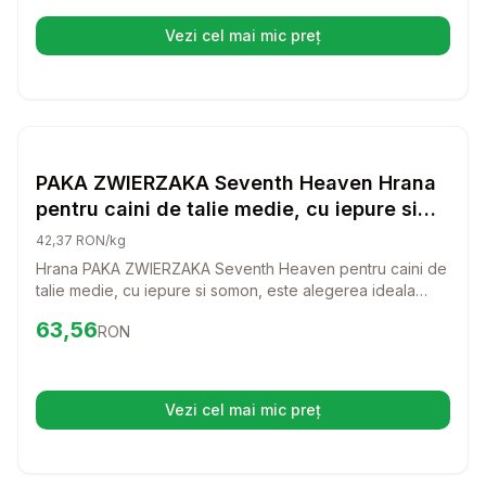
Vezi cel mai mic preț
(se deschide într-o filă nouă)
Setează alertă de preț pentru
Compară
PA
Rozatoare
PAKA ZWIERZAKA Seventh Heaven Hrana
pentru caini de talie medie, cu iepure si
somon 1,5kg
42,37 RON/kg
Hrana PAKA ZWIERZAKA Seventh Heaven pentru caini de
talie medie, cu iepure si somon, este alegerea ideala
pentru a oferi catelului tau o dieta gustoasa si sanatoasa.
Preț:
63.56
RON
63,56
RON
Cu un mix delicios de carne de iepure si somon, aceasta
hrana va incanta papilele gustative ale prietenului tau
patruped si va contribui la o viata activa si fericita.
Vezi cel mai mic preț
(se deschide într-o filă nouă)