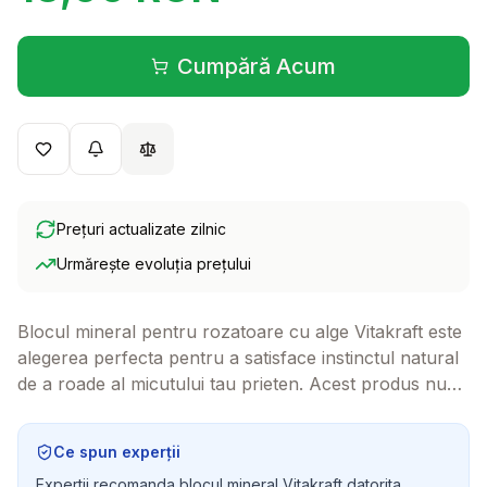
Cumpără Acum
(se deschide într-o filă 
Prețuri actualizate zilnic
Urmărește evoluția prețului
Blocul mineral pentru rozatoare cu alge Vitakraft este
alegerea perfecta pentru a satisface instinctul natural
de a roade al micutului tau prieten. Acest produs nu
doar ca ofera o distractie sanatoasa, dar si contribuie
la mentinerea unei danturi curate si sanatoase.
Ce spun experții
Expertii recomanda blocul mineral Vitakraft datorita