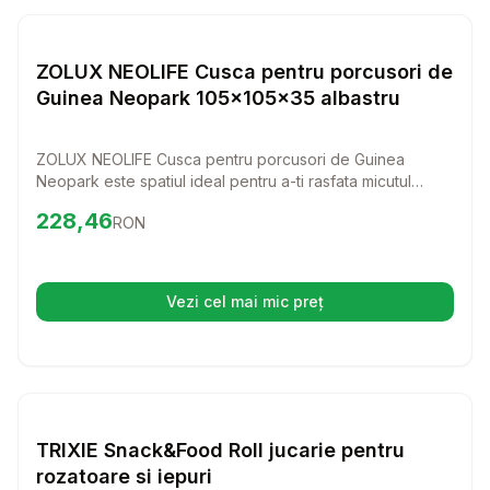
Setează alertă de preț pentru
Compară
ZO
Rozatoare
ZOLUX NEOLIFE Cusca pentru porcusori de
Guinea Neopark 105x105x35 albastru
ZOLUX NEOLIFE Cusca pentru porcusori de Guinea
Neopark este spatiul ideal pentru a-ti rasfata micutul
prieten. Cu dimensiunile de 105x105x35 cm si un design
Preț:
228.46
RON
228,46
RON
atragator in nuante de albastru, aceasta cusca ofera un
mediu confortabil si sigur pentru explorare si joaca.
Vezi cel mai mic preț
(se deschide într-o filă nouă)
Setează alertă de preț pentru
Compară
TR
Rozatoare
TRIXIE Snack&Food Roll jucarie pentru
rozatoare si iepuri