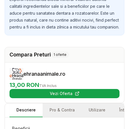
calitatii ingredientelor sale si a beneficiilor pe care le
aduce pentru sanatatea dentara a rozatoarelor. Este un
produs natural, care nu contine aditivi nocivi, fiind perfect
pentru a fi inclus in dieta zilnica a micutului tau companion.
Compara Preturi
1
oferte
ehranaanimale.ro
13,00
RON
TVA Inclus
Vezi Oferta
(se deschide într-o filă nouă)
Descriere
Pro & Contra
Utilizare
Într
Beneficii