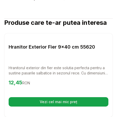
Produse care te-ar putea interesa
Setează alertă de preț pentru
Compară
Hr
Pasari
Hranitor Exterior Fier 9x40 cm 55620
Hranitorul exterior din fier este solutia perfecta pentru a
sustine pasarile salbatice in sezonul rece. Cu dimensiunile
sale de 9x40 cm, acesta ofera un spatiu generos pentru
Preț:
12.45
RON
12,45
RON
a le asigura hrana necesara. Ajuta-le sa supravietuiasca
iernii cu acest produs de calitate!
Vezi cel mai mic preț
(se deschide într-o filă nouă)