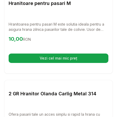
Pasari
Hranitoare pentru pasari M
Hranitoarea pentru pasari M este solutia ideala pentru a
asigura hrana zilnica pasarilor tale de colivie. Usor de
montat si fabricata din plastic rezistent, aceasta hranitoare
Preț:
10.00
RON
10,00
RON
va incanta atat pasarile cat si proprietarii lor.
Vezi cel mai mic preț
(se deschide într-o filă nouă)
Setează alertă de preț pentru
Compară
2 
Pasari
2 GR Hranitor Olanda Carlig Metal 314
Ofera pasarii tale un acces simplu si rapid la hrana cu