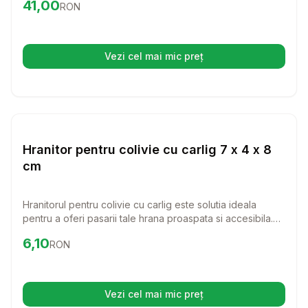
Preț:
41.00
RON
41,00
RON
functional, acest cuib va aduce un plus de confort in viata
pasarilor tale.
Vezi cel mai mic preț
(se deschide într-o filă nouă)
Setează alertă de preț pentru
Compară
Hr
Pasari
Hranitor pentru colivie cu carlig 7 x 4 x 8
cm
Hranitorul pentru colivie cu carlig este solutia ideala
pentru a oferi pasarii tale hrana proaspata si accesibila.
Cu dimensiunile sale de 7 x 4 x 8 cm, acest hranitor din
Preț:
6.10
RON
6,10
RON
plastic este usor de utilizat si se monteaza rapid in colivie.
Vezi cel mai mic preț
(se deschide într-o filă nouă)