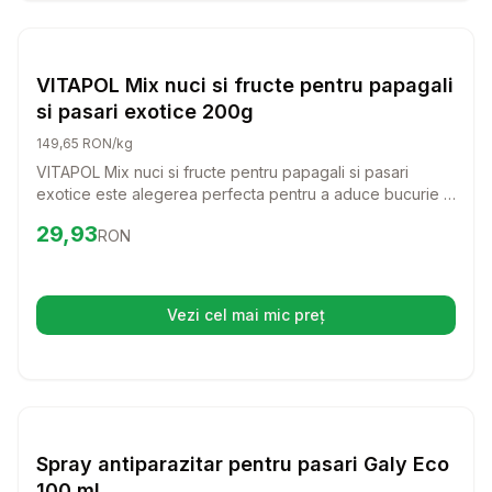
Setează alertă de preț pentru
Compară
VI
Pasari
VITAPOL Mix nuci si fructe pentru papagali
si pasari exotice 200g
149,65 RON/kg
VITAPOL Mix nuci si fructe pentru papagali si pasari
exotice este alegerea perfecta pentru a aduce bucurie si
diversitate in alimentatia pasarilor tale. Cu o combinatie
Preț:
29.93
RON
29,93
RON
delicioasa de nuci si fructe, acest amestec va incanta
papagalii si pasarile exotice, oferindu-le nutrientii
necesari pentru o viata sanatoasa si plina de energie.
Vezi cel mai mic preț
(se deschide într-o filă nouă)
Setează alertă de preț pentru
Compară
Sp
Pasari
Spray antiparazitar pentru pasari Galy Eco
100 ml