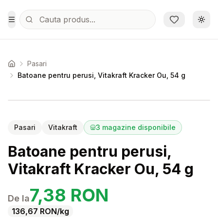
Sari la conținutul principal
Schi
Toggle Menu
Pasari
Acasa
Batoane pentru perusi, Vitakraft Kracker Ou, 54 g
Setează alertă de preț pentru
Compară
Ba
Pasari
Vitakraft
3
magazine disponibile
Batoane pentru perusi,
Vitakraft Kracker Ou, 54 g
7,38
RON
De la
136,67
RON
/kg