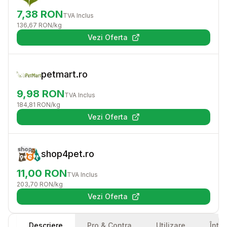
7,38
RON
TVA Inclus
136,67
RON
/kg
Vezi Oferta
(se deschide într-o filă nouă)
petmart.ro
9,98
RON
TVA Inclus
184,81
RON
/kg
Vezi Oferta
(se deschide într-o filă nouă)
shop4pet.ro
11,00
RON
TVA Inclus
203,70
RON
/kg
Vezi Oferta
(se deschide într-o filă nouă)
Descriere
Pro & Contra
Utilizare
Într