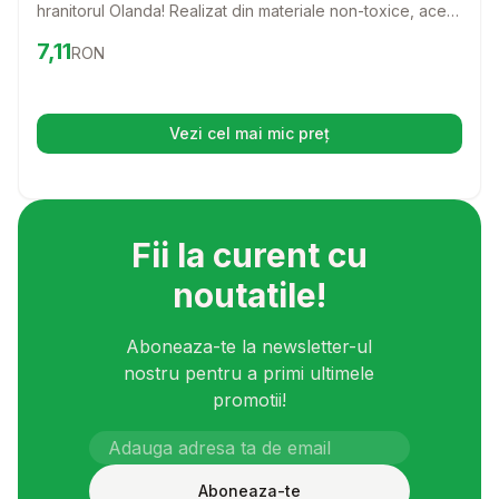
hranitorul Olanda! Realizat din materiale non-toxice, acest
hranitor este perfect pentru utilizarea zilnica in colivii,
Preț:
7.11
RON
7,11
RON
asigurandu-se ca pasarea ta este bine hranita si fericita.
Vezi cel mai mic preț
(se deschide într-o filă nouă)
Fii la curent cu
noutatile!
Aboneaza-te la newsletter-ul
nostru pentru a primi ultimele
promotii!
Aboneaza-te