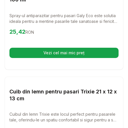
Spray-ul antiparazitar pentru pasari Galy Eco este solutia
ideala pentru a mentine pasarile tale sanatoase si fericite.
Cu o formula biodegradabila bazata pe piretrine naturale,
Preț:
25.42
RON
25,42
RON
acest spray ofera o protectie eficienta impotriva
parazitelor, asigurandu-se ca pasarile tale beneficiaza de
un mediu curat si sigur.
Vezi cel mai mic preț
(se deschide într-o filă nouă)
Setează alertă de preț pentru
Compară
Cu
Pasari
Cuib din lemn pentru pasari Trixie 21 x 12 x
13 cm
Cuibul din lemn Trixie este locul perfect pentru pasarele
tale, oferindu-le un spatiu confortabil si sigur pentru a se
odihni si a depune oua. Cu un design inteligent si