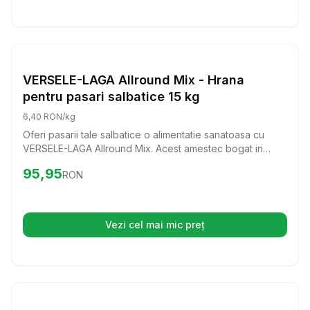
Setează alertă de preț pentru
Compară
VE
Pasari
VERSELE-LAGA Allround Mix - Hrana
pentru pasari salbatice 15 kg
6,40 RON/kg
Oferi pasarii tale salbatice o alimentatie sanatoasa cu
VERSELE-LAGA Allround Mix. Acest amestec bogat in
nutrienti este perfect pentru a atrage si hrani o varietate
Preț:
95.95
RON
95,95
RON
de specii de pasari. Cu o formula echilibrata, vei observa
cum pasarile se simt mai energice si mai fericite.
Vezi cel mai mic preț
(se deschide într-o filă nouă)
Setează alertă de preț pentru
Compară
Hr