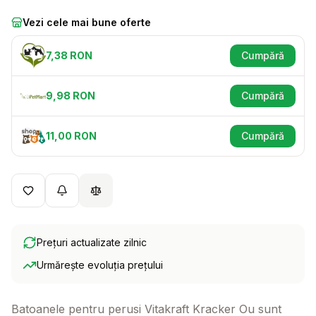
Vezi cele mai bune oferte
7,38
RON
Cumpără
(se deschid
9,98
RON
Cumpără
(se deschid
11,00
RON
Cumpără
(se deschid
Prețuri actualizate zilnic
Urmărește evoluția prețului
Batoanele pentru perusi Vitakraft Kracker Ou sunt