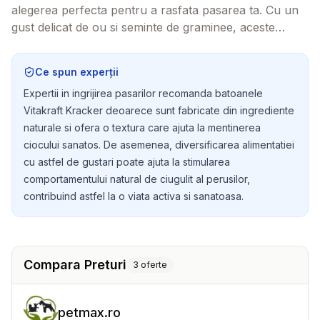
alegerea perfecta pentru a rasfata pasarea ta. Cu un
gust delicat de ou si seminte de graminee, aceste
batoane sunt nu doar delicioase, ci si sanatoase,
oferind o gustare perfecta pentru prietenul tau cu
Ce spun experții
aripi.
Expertii in ingrijirea pasarilor recomanda batoanele
Vitakraft Kracker deoarece sunt fabricate din ingrediente
naturale si ofera o textura care ajuta la mentinerea
ciocului sanatos. De asemenea, diversificarea alimentatiei
cu astfel de gustari poate ajuta la stimularea
comportamentului natural de ciugulit al perusilor,
contribuind astfel la o viata activa si sanatoasa.
Compara Preturi
3
oferte
petmax.ro