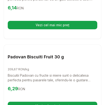
digerabil, aceste batoane ii vor tine ocupati si fericiti,
Preț:
6.14
RON
6,14
RON
oferindu-le o experienta de gust de neuitat.
Vezi cel mai mic preț
(se deschide într-o filă nouă)
Setează alertă de preț pentru
Compară
Pa
Batoane Pasari
Padovan Biscuiti Fruit 30 g
209,67 RON/kg
Biscuitii Padovan cu fructe si miere sunt o delicatesa
perfecta pentru pasarele tale, oferindu-le o gustare
delicioasa si sanatoasa. Acesti biscuiti nu doar ca
Preț:
6.29
RON
6,29
RON
diversifica alimentatia, dar ii si incanta cu aromele lor
naturale.