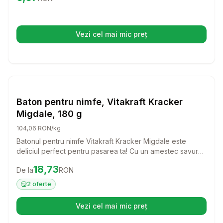
Vezi cel mai mic preț
(se deschide într-o filă nouă)
Setează alertă de preț pentru
Compară
Ba
Batoane Pasari
Baton pentru nimfe, Vitakraft Kracker
Migdale, 180 g
104,06 RON/kg
Batonul pentru nimfe Vitakraft Kracker Migdale este
deliciul perfect pentru pasarea ta! Cu un amestec savuros
de seminte si fructe uscate, acest baton nu doar ca ofera
Preț:
18.73
RON
18,73
De la
RON
vitamine esentiale, dar si o distractie sanatoasa pentru
zile pline de joaca.
2
oferte
Vezi cel mai mic preț
(se deschide într-o filă nouă)