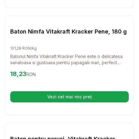
Setează alertă de preț pentru
Compară
Ba
Batoane Pasari
Baton Nimfa Vitakraft Kracker Pene, 180 g
101,28 RON/kg
Batonul Nimfa Vitakraft Kracker Pene este o delicatesa
sanatoasa si gustoasa pentru papagalii mari, perfect
pentru a-i ajuta sa se dezvolte frumos in perioada de
Preț:
18.23
RON
18,23
RON
naparlire. Cu ingredientele sale de calitate, acest baton
nu doar ca le ofera nutritie, ci si distractie, mentinand
pasarea ocupata si fericita.
Vezi cel mai mic preț
(se deschide într-o filă nouă)
Setează alertă de preț pentru
Compară
Ba
Batoane Pasari
Baton pentru perusi, Vitakraft Kracker