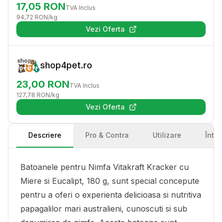
17,05
RON
TVA Inclus
94,72
RON
/kg
Vezi Oferta
(se deschide într-o filă nouă)
shop4pet.ro
23,00
RON
TVA Inclus
127,78
RON
/kg
Vezi Oferta
(se deschide într-o filă nouă)
Descriere
Pro & Contra
Utilizare
Într
Batoanele pentru Nimfa Vitakraft Kracker cu
Miere si Eucalipt, 180 g, sunt special concepute
pentru a oferi o experienta delicioasa si nutritiva
papagalilor mari australieni, cunoscuti si sub