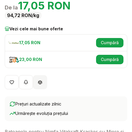
17,05
RON
De la
94,72
RON
/kg
Vezi cele mai bune oferte
17,05
RON
Cumpără
(se deschid
23,00
RON
Cumpără
(se deschid
Prețuri actualizate zilnic
Urmărește evoluția prețului
Batoanele pentru Nimfa Vitakraft Kracker cu Miere si