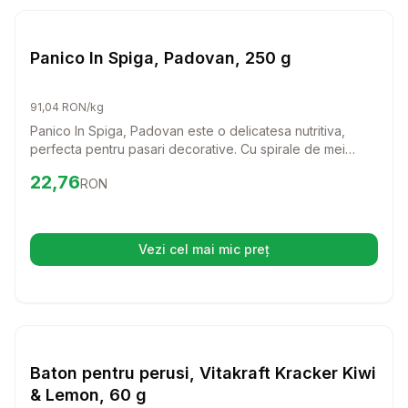
Setează alertă de preț pentru
Compară
Pa
Batoane Pasari
Panico In Spiga, Padovan, 250 g
91,04 RON/kg
Panico In Spiga, Padovan este o delicatesa nutritiva,
perfecta pentru pasari decorative. Cu spirale de mei
delicioase, acest supliment va aduce un plus de bucurie
Preț:
22.76
RON
22,76
RON
si vitalitate in viata pasarilor tale.
Vezi cel mai mic preț
(se deschide într-o filă nouă)
Setează alertă de preț pentru
Compară
Ba
Batoane Pasari
Baton pentru perusi, Vitakraft Kracker Kiwi
& Lemon, 60 g