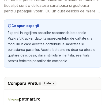
Eucalipt sunt o delicatesa sanatoasa si gustoasa
pentru papagalii vostri. Cu un gust delicios de miere,
aceste batoane nu doar ca le vor satisface pofta, dar
le vor si oferi o ocupatie indelungata in cusca.
Ce spun experții
Expertii in ingrijirea pasarilor recomanda batoanele
Vitakraft Kracker datorita ingredientelor de calitate si a
modului in care acestea contribuie la sanatatea si
bunastarea pasarilor. Aceste batoane nu doar ca ofera o
gustare delicioasa, dar si stimulare mentala, esentiala
pentru fericirea pasarilor de companie.
Compara Preturi
2
oferte
petmart.ro