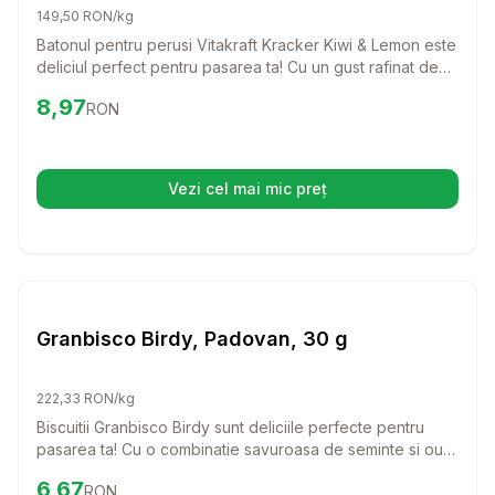
149,50 RON/kg
Batonul pentru perusi Vitakraft Kracker Kiwi & Lemon este
deliciul perfect pentru pasarea ta! Cu un gust rafinat de
kiwi si lamaie, acest baton nu doar ca ofera o
Preț:
8.97
RON
8,97
RON
recompensa delicioasa, dar contribuie si la o dieta
sanatoasa.
Vezi cel mai mic preț
(se deschide într-o filă nouă)
Setează alertă de preț pentru
Compară
Gr
Batoane Pasari
Granbisco Birdy, Padovan, 30 g
222,33 RON/kg
Biscuitii Granbisco Birdy sunt deliciile perfecte pentru
pasarea ta! Cu o combinatie savuroasa de seminte si ou,
acesti biscuiti sunt nu doar gustosi, ci si o modalitate
Preț:
6.67
RON
6,67
RON
sanatoasa de a diversifica alimentatia pasarilor tale.