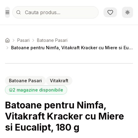
Sari la conținutul principal
Schi
Toggle Menu
Pasari
Batoane Pasari
Acasa
Batoane pentru Nimfa, Vitakraft Kracker cu Miere si Eucalipt, 180 g
Setează alertă de preț pentru
Compară
Ba
Batoane Pasari
Vitakraft
2
magazine disponibile
Batoane pentru Nimfa,
Vitakraft Kracker cu Miere
si Eucalipt, 180 g