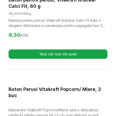
Calci Fit, 60 g
155,00 RON/kg
Batonul pentru perusi Vitakraft Kracker Calci Fit este o
alegere delicioasa si sanatoasa pentru papagalul tau! Cu
ingrediente atent selectionate, acest baton ofera
Preț:
9.30
RON
9,30
RON
mineralele esentiale de care pasarile au nevoie, fiind
perfect pentru a le satisface nevoia de a se hrani ca in
salbaticie.
Vezi cel mai mic preț
(se deschide într-o filă nouă)
Setează alertă de preț pentru
Compară
Ba
Batoane Pasari
Baton Perusi Vitakraft Popcorn/ Miere, 2
buc
Batoanele Vitakraft Popcorn/Miere sunt o delicatesa
perfecta pentru perusii tai! Cu un gust delicios si usor