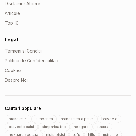
Disclaimer Afiliere
Articole
Top 10
Legal
Termeni si Conditii
Politica de Confidentialitate
Cookies
Despre Noi
Căutări populare
hrana caini
simparica
hrana uscata pisici
bravecto
bravecto caini
simparica trio
nexgard
ataxxa
nexgard spectra
nisip pisici
tofu
hills
nutraline