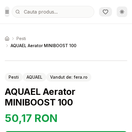
Sari la conținutul principal
Schi
Toggle Menu
Pesti
Acasa
AQUAEL Aerator MINIBOOST 100
Setează alertă de preț pentru
Compară
AQ
Pesti
AQUAEL
Vandut de:
fera.ro
AQUAEL Aerator
MINIBOOST 100
50,17
RON