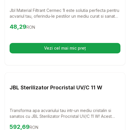
Jbl Material Filtrant Cermec 1l este solutia perfecta pentru
acvariul tau, oferindu-le pestilor un mediu curat si sanatos.
Cu tuburi filtrante din ceramica, acest material asigura o
Preț:
48.29
RON
48,29
RON
filtrare eficienta atat pentru apa dulce, cat si pentru cea
sarata, protejand in acelasi timp materialul biologic filtrant.
Vezi cel mai mic preț
(se deschide într-o filă nouă)
Setează alertă de preț pentru
Compară
JB
Pesti
JBL Sterilizator Procristal UV/C 11 W
Transforma apa acvariului tau intr-un mediu cristalin si
sanatos cu JBL Sterilizator Procristal UV/C 11 W! Acest
dispozitiv performant elimina algele si bacteriile, oferind
Preț:
592.69
RON
592,69
RON
un habitat ideal pestilor tai.