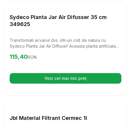
Setează alertă de preț pentru
Compară
Sy
Pesti
Sydeco Planta Jar Air Difusser 35 cm
349625
Transformati acvariul dvs. intr-un colț de natura cu
Sydeco Planta Jar Air Diffuser! Aceasta planta artificiala
de 35 cm aduce un aspect natural si vibrant, perfect
Preț:
115.40
RON
115,40
RON
pentru a crea un habitat confortabil pentru pestii dvs.
Vezi cel mai mic preț
(se deschide într-o filă nouă)
Setează alertă de preț pentru
Compară
Jb
Pesti
Jbl Material Filtrant Cermec 1l