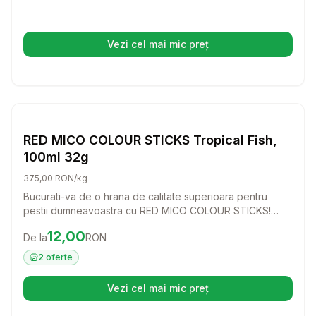
Vezi cel mai mic preț
(se deschide într-o filă nouă)
Setează alertă de preț pentru
Compară
RE
Pesti
RED MICO COLOUR STICKS Tropical Fish,
100ml 32g
375,00 RON/kg
Bucurati-va de o hrana de calitate superioara pentru
pestii dumneavoastra cu RED MICO COLOUR STICKS!
Aceste batoane colorate sunt ideale pentru pestii aurii si
Preț:
12.00
RON
12,00
De la
RON
koi, asigurandu-le o dieta echilibrata si o viata sanatoasa
in acvariu sau iaz.
2
oferte
Vezi cel mai mic preț
(se deschide într-o filă nouă)