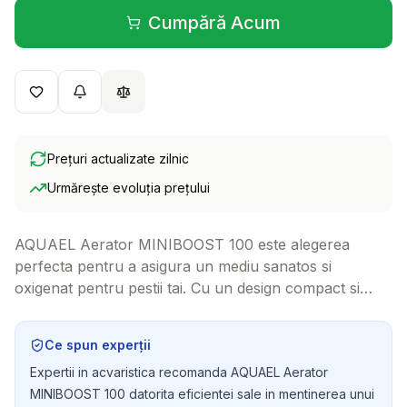
Cumpără Acum
(se deschide într-o filă 
Prețuri actualizate zilnic
Urmărește evoluția prețului
AQUAEL Aerator MINIBOOST 100 este alegerea
perfecta pentru a asigura un mediu sanatos si
oxigenat pentru pestii tai. Cu un design compact si
eficient, acest aerator va transforma acvariul tau intr-
un spatiu vibrant si plin de viata.
Ce spun experții
Expertii in acvaristica recomanda AQUAEL Aerator
MINIBOOST 100 datorita eficientei sale in mentinerea unui