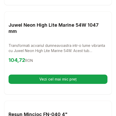
Setează alertă de preț pentru
Compară
Ju
Pesti
Juwel Neon High Lite Marine 54W 1047
mm
Transformati acvariul dumneavoastra intr-o lume vibranta
cu Juwel Neon High Lite Marine 54W. Acest tub
fluorescent aduce lumina naturala a recifelor de corali
Preț:
104.72
RON
104,72
RON
direct in casa dumneavoastra, punand in evidenta culorile
uimitoare ale pestilor si coralilor.
Vezi cel mai mic preț
(se deschide într-o filă nouă)
Setează alertă de preț pentru
Compară
Re
Pesti
Resun Mincioc FN-040 4"