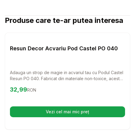
Produse care te-ar putea interesa
Setează alertă de preț pentru
Compară
Re
Pesti
Resun Decor Acvariu Pod Castel PO 040
Adauga un strop de magie in acvariul tau cu Podul Castel
Resun PO 040. Fabricat din materiale non-toxice, acest
decor nu doar ca arata bine, dar si protejeaza
Preț:
32.99
RON
32,99
RON
vietuitoarele tale. Transformi fiecare privire intr-o
aventura subacvatica.
Vezi cel mai mic preț
(se deschide într-o filă nouă)