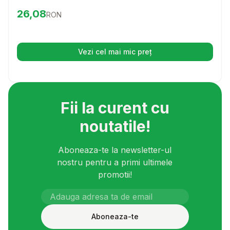
delicioasa. Cu granule special concepute, acest produs
Preț:
26.08
RON
26,08
RON
va ajuta pestii dvs. sa se mentina sanatosi si activi, fiind o
alegere ideala pentru orice iubitor de pesti.
Vezi cel mai mic preț
(se deschide într-o filă nouă)
Fii la curent cu
noutatile!
Aboneaza-te la newsletter-ul
nostru pentru a primi ultimele
promotii!
Aboneaza-te