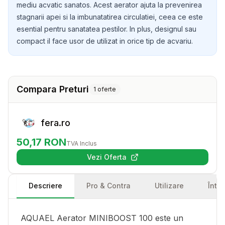
mediu acvatic sanatos. Acest aerator ajuta la prevenirea
stagnarii apei si la imbunatatirea circulatiei, ceea ce este
esential pentru sanatatea pestilor. In plus, designul sau
compact il face usor de utilizat in orice tip de acvariu.
Compara Preturi
1
oferte
fera.ro
50,17
RON
TVA Inclus
Vezi Oferta
(se deschide într-o filă nouă)
Descriere
Pro & Contra
Utilizare
Într
AQUAEL Aerator MINIBOOST 100 este un