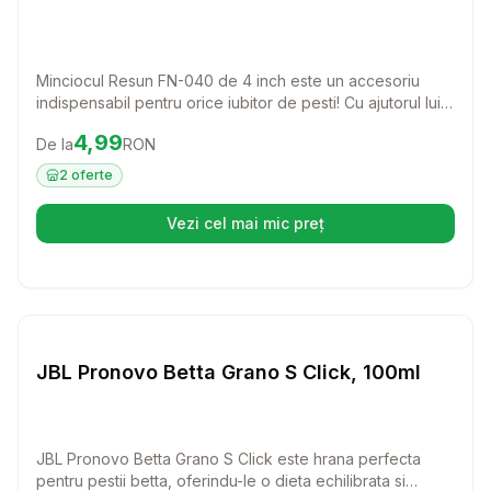
Minciocul Resun FN-040 de 4 inch este un accesoriu
indispensabil pentru orice iubitor de pesti! Cu ajutorul lui,
vei putea scoate pestii din acvariu cu usurinta,
Preț:
4.99
RON
4,99
De la
RON
asigurandu-te ca sunt in siguranta in timpul procesului.
2
oferte
Vezi cel mai mic preț
(se deschide într-o filă nouă)
Setează alertă de preț pentru
Compară
JB
Pesti
JBL Pronovo Betta Grano S Click, 100ml
JBL Pronovo Betta Grano S Click este hrana perfecta
pentru pestii betta, oferindu-le o dieta echilibrata si