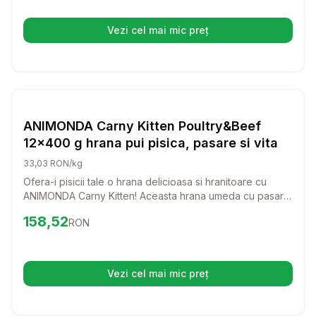
Vezi cel mai mic preț
(se deschide într-o filă nouă)
Setează alertă de preț pentru
Compară
AN
Hrana Umeda Pisici
ANIMONDA Carny Kitten Poultry&Beef
12x400 g hrana pui pisica, pasare si vita
33,03 RON/kg
Ofera-i pisicii tale o hrana delicioasa si hranitoare cu
ANIMONDA Carny Kitten! Aceasta hrana umeda cu pasare
si vita este perfecta pentru a sustine cresterea sanatoasa
Preț:
158.52
RON
158,52
RON
a pisicilor tale de toate varstele.
Vezi cel mai mic preț
(se deschide într-o filă nouă)