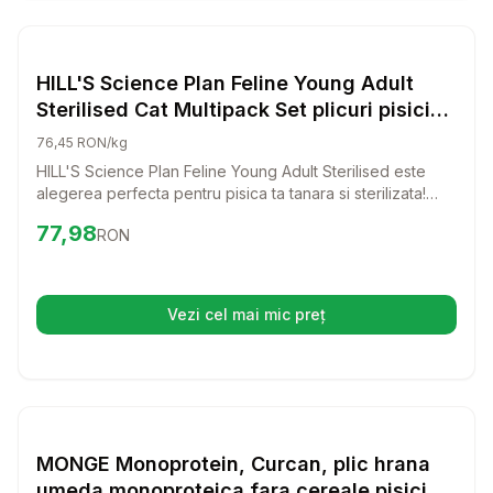
Setează alertă de preț pentru
Compară
HI
Hrana Umeda Pisici
HILL'S Science Plan Feline Young Adult
Sterilised Cat Multipack Set plicuri pisici
tinere, sterilizate, cu pui, cu pastrav, cu
76,45 RON/kg
ton, cu somon 12x85 g
HILL'S Science Plan Feline Young Adult Sterilised este
alegerea perfecta pentru pisica ta tanara si sterilizata!
Acest set de plicuri cu pui, pastrav, ton si somon ofera o
Preț:
77.98
RON
77,98
RON
hrana umeda delicioasa si nutritiva, care va mentine pisica
plina de energie si fericita.
Vezi cel mai mic preț
(se deschide într-o filă nouă)
Setează alertă de preț pentru
Compară
MO
Hrana Umeda Pisici
MONGE Monoprotein, Curcan, plic hrana
umeda monoproteica fara cereale pisici,