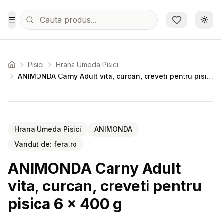
Sari la conținutul principal
Schi
Toggle Menu
Pisici
Hrana Umeda Pisici
Acasa
ANIMONDA Carny Adult vita, curcan, creveti pentru pisica 6 x 400 g
Setează alertă de preț pentru
Compară
AN
Hrana Umeda Pisici
ANIMONDA
Vandut de:
fera.ro
ANIMONDA Carny Adult
vita, curcan, creveti pentru
pisica 6 x 400 g