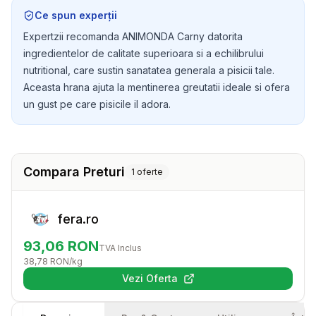
Ce spun experții
Expertzii recomanda ANIMONDA Carny datorita
ingredientelor de calitate superioara si a echilibrului
nutritional, care sustin sanatatea generala a pisicii tale.
Aceasta hrana ajuta la mentinerea greutatii ideale si ofera
un gust pe care pisicile il adora.
Compara Preturi
1
oferte
fera.ro
93,06
RON
TVA Inclus
38,78
RON
/kg
Vezi Oferta
(se deschide într-o filă nouă)