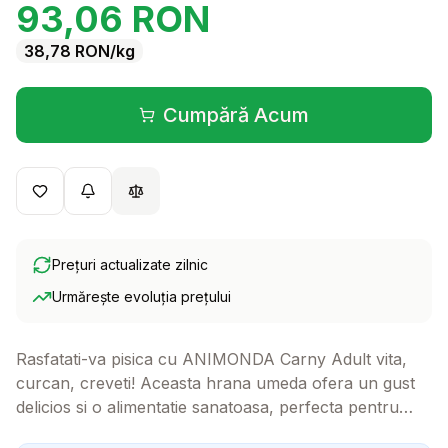
93,06
RON
38,78
RON
/kg
Cumpără Acum
(se deschide într-o filă 
Prețuri actualizate zilnic
Urmărește evoluția prețului
Rasfatati-va pisica cu ANIMONDA Carny Adult vita,
curcan, creveti! Aceasta hrana umeda ofera un gust
delicios si o alimentatie sanatoasa, perfecta pentru
pisicile adulte.