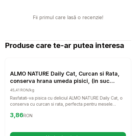
Fii primul care lasă o recenzie!
Produse care te-ar putea interesa
Setează alertă de preț pentru
Compară
AL
Hrana Umeda Pisici
ALMO NATURE Daily Cat, Curcan si Rata,
conserva hrana umeda pisici, (in suc
propriu), 85g
45,41 RON/kg
Rasfatati-va pisica cu deliciul ALMO NATURE Daily Cat, o
conserva cu curcan si rata, perfecta pentru mesele
zilnice. Aceasta hrana umeda, preparata in suc propriu,
Preț:
3.86
RON
3,86
RON
ofera un gust irezistibil care va face pisica sa se intoarca
mereu pentru mai mult.