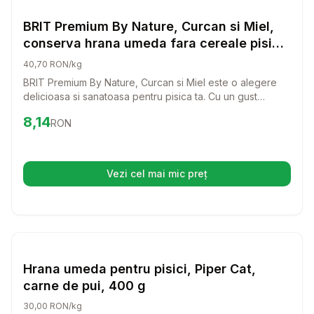
Hrana Umeda Pisici
BRIT Premium By Nature, Curcan si Miel,
conserva hrana umeda fara cereale pisici,
(pate), 200g
40,70 RON/kg
BRIT Premium By Nature, Curcan si Miel este o alegere
delicioasa si sanatoasa pentru pisica ta. Cu un gust
irezistibil si ingrediente de calitate superioara, aceasta
Preț:
8.14
RON
8,14
RON
conserva umeda fara cereale va oferi pisicii tale o masa
plina de nutrienti.
Vezi cel mai mic preț
(se deschide într-o filă nouă)
Setează alertă de preț pentru
Compară
Hr
Hrana Umeda Pisici
Hrana umeda pentru pisici, Piper Cat,
carne de pui, 400 g
30,00 RON/kg