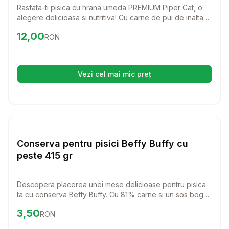
Rasfata-ti pisica cu hrana umeda PREMIUM Piper Cat, o
alegere delicioasa si nutritiva! Cu carne de pui de inalta
calitate, aceasta hrana ofera tot ce are nevoie pisica ta
Preț:
12.00
RON
12,00
RON
pentru a fi sanatoasa si fericita.
Vezi cel mai mic preț
(se deschide într-o filă nouă)
Setează alertă de preț pentru
Compară
Co
Hrana Umeda Pisici
Conserva pentru pisici Beffy Buffy cu
peste 415 gr
Descopera placerea unei mese delicioase pentru pisica
ta cu conserva Beffy Buffy. Cu 81% carne si un sos bogat,
aceasta hrana umeda este perfecta pentru pisicile
Preț:
3.50
RON
3,50
RON
mofturoase si ofera o nutritie echilibrata.