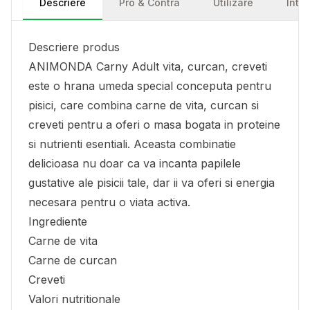
Descriere
Pro & Contra
Utilizare
Într
Descriere produs
ANIMONDA Carny Adult vita, curcan, creveti
este o hrana umeda special conceputa pentru
pisici, care combina carne de vita, curcan si
creveti pentru a oferi o masa bogata in proteine
si nutrienti esentiali. Aceasta combinatie
delicioasa nu doar ca va incanta papilele
gustative ale pisicii tale, dar ii va oferi si energia
necesara pentru o viata activa.
Ingrediente
Carne de vita
Carne de curcan
Creveti
Valori nutritionale