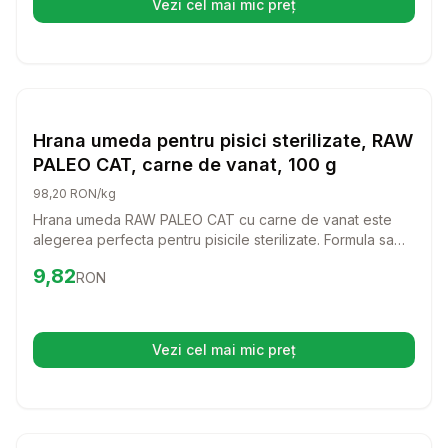
Vezi cel mai mic preț
(se deschide într-o filă nouă)
Setează alertă de preț pentru
Compară
Hr
Hrana Umeda Pisici
Hrana umeda pentru pisici sterilizate, RAW
PALEO CAT, carne de vanat, 100 g
98,20 RON/kg
Hrana umeda RAW PALEO CAT cu carne de vanat este
alegerea perfecta pentru pisicile sterilizate. Formula sa
delicioasa si echilibrata ofera nutrientii necesari pentru o
Preț:
9.82
RON
9,82
RON
viata sanatoasa, fara cereale si conservanti.
Vezi cel mai mic preț
(se deschide într-o filă nouă)
Setează alertă de preț pentru
Compară
BR