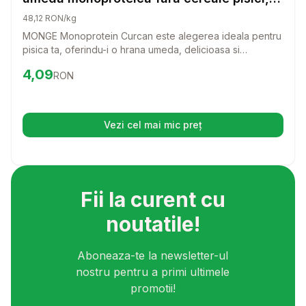
(pate), 85g
48,12 RON/kg
MONGE Monoprotein Curcan este alegerea ideala pentru
pisica ta, oferindu-i o hrana umeda, delicioasa si
hranitoare, fara cereale. Cu un gust irezistibil si
Preț:
4.09
RON
4,09
RON
ingrediente de calitate, acest pate va transforma fiecare
masa intr-o experienta de neuitat pentru micutul tau
prieten.
Vezi cel mai mic preț
(se deschide într-o filă nouă)
Fii la curent cu
noutatile!
Aboneaza-te la newsletter-ul
nostru pentru a primi ultimele
promotii!