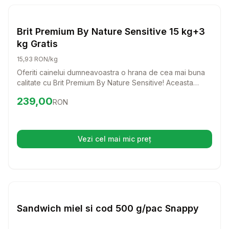
Setează alertă de preț pentru
Compară
Br
Caini
Brit Premium By Nature Sensitive 15 kg+3
kg Gratis
15,93 RON/kg
Oferiti cainelui dumneavoastra o hrana de cea mai buna
calitate cu Brit Premium By Nature Sensitive! Aceasta
formula delicioasa, bazata pe carne de somon, este
Preț:
239.00
RON
239,00
RON
special creata pentru a sustine cainii cu sensibilitati
digestive, asigurandu-le o digestie usoara si o blana
stralucitoare.
Vezi cel mai mic preț
(se deschide într-o filă nouă)
Setează alertă de preț pentru
Compară
Sa
Caini
Sandwich miel si cod 500 g/pac Snappy