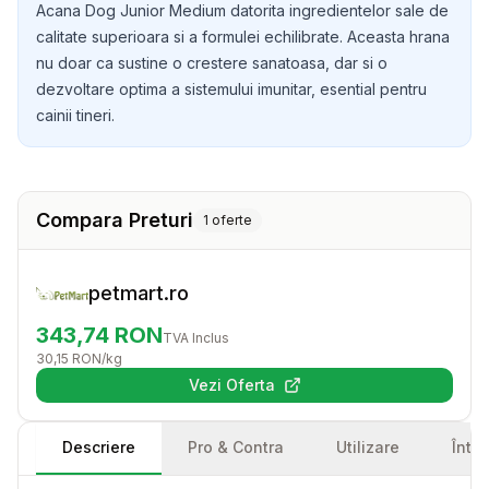
Acana Dog Junior Medium datorita ingredientelor sale de
calitate superioara si a formulei echilibrate. Aceasta hrana
nu doar ca sustine o crestere sanatoasa, dar si o
dezvoltare optima a sistemului imunitar, esential pentru
cainii tineri.
Compara Preturi
1
oferte
petmart.ro
343,74
RON
TVA Inclus
30,15
RON
/kg
Vezi Oferta
(se deschide într-o filă nouă)
Descriere
Pro & Contra
Utilizare
Într