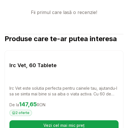
Fii primul care lasă o recenzie!
Produse care te-ar putea interesa
Setează alertă de preț pentru
Compară
Ir
Caini
Irc Vet, 60 Tablete
Irc Vet este solutia perfecta pentru cainele tau, ajutandu-l
sa se simta mai bine si sa aiba o viata activa. Cu 60 de
tablete usor de administrat, acest produs este ideal
Preț:
147.65
RON
147,65
De la
RON
pentru a oferi suport si confort patrupedului tau.
2
oferte
Vezi cel mai mic preț
(se deschide într-o filă nouă)