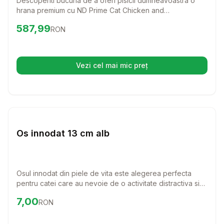
Descoperiti bucuria de a oferi pisicii dumneavoastra o
hrana premium cu ND Prime Cat Chicken and
Pomegranate Kitten! Aceasta formula delicioasa, bogata
Preț:
587.99
RON
587,99
RON
in carne proaspata de pui si ingrediente nutritive, va
sustine dezvoltarea sanatoasa a puiului dumneavoastra
de pisica.
Vezi cel mai mic preț
(se deschide într-o filă nouă)
Setează alertă de preț pentru
Compară
Os
Caini
Os innodat 13 cm alb
Osul innodat din piele de vita este alegerea perfecta
pentru catei care au nevoie de o activitate distractiva si
benefica. Cu o lungime de 13 cm, este ideal pentru a intari
Preț:
7.00
RON
7,00
RON
si curata dantura cainelui tau, oferindu-i in acelasi timp o
placere de nedescris.