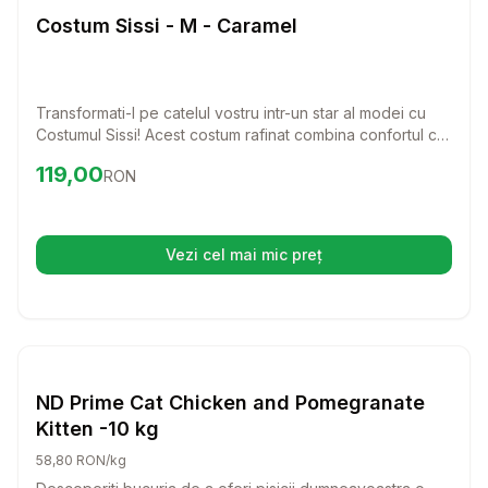
Caini
Costum Sissi - M - Caramel
Transformati-l pe catelul vostru intr-un star al modei cu
Costumul Sissi! Acest costum rafinat combina confortul cu
un stil chic, ideal pentru zilele racoroase.
Preț:
119.00
RON
119,00
RON
Vezi cel mai mic preț
(se deschide într-o filă nouă)
Setează alertă de preț pentru
Compară
ND
Caini
ND Prime Cat Chicken and Pomegranate
Kitten -10 kg
58,80 RON/kg