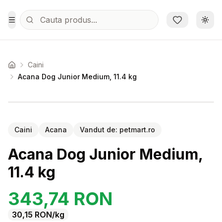
Sari la conținutul principal
Schi
Toggle Menu
Caini
Acasa
Acana Dog Junior Medium, 11.4 kg
Setează alertă de preț pentru
Compară
Ac
Caini
Acana
Vandut de:
petmart.ro
Acana Dog Junior Medium,
11.4 kg
343,74
RON
30,15
RON
/kg