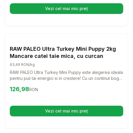
Vezi cel mai mic preț
(se deschide într-o filă nouă)
Setează alertă de preț pentru
Compară
RA
Caini
RAW PALEO Ultra Turkey Mini Puppy 2kg
Mancare catei taie mica, cu curcan
63,49 RON/kg
RAW PALEO Ultra Turkey Mini Puppy este alegerea ideala
pentru puii tai energici si in crestere! Cu un continut bogat
in curcan, aceasta mancare delicioasa ofera nutrientii
Preț:
126.98
RON
126,98
RON
necesari pentru o dezvoltare sanatoasa si un sistem
imunitar puternic.
Vezi cel mai mic preț
(se deschide într-o filă nouă)