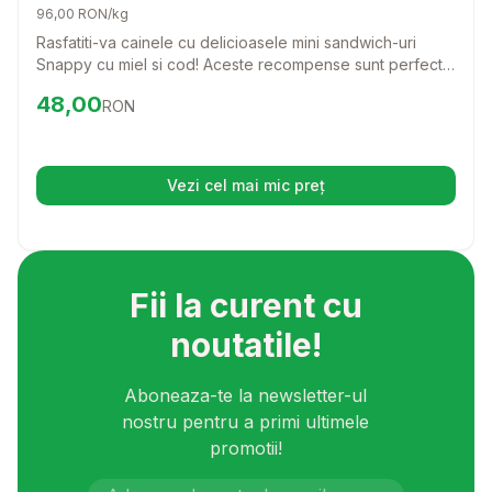
96,00 RON/kg
Rasfatiti-va cainele cu delicioasele mini sandwich-uri
Snappy cu miel si cod! Aceste recompense sunt perfecte
pentru orice rasa, oferind un gust irezistibil si un aport
Preț:
48.00
RON
48,00
RON
nutritional echilibrat.
Vezi cel mai mic preț
(se deschide într-o filă nouă)
Fii la curent cu
noutatile!
Aboneaza-te la newsletter-ul
nostru pentru a primi ultimele
promotii!