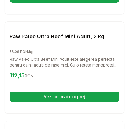
Setează alertă de preț pentru
Compară
Ra
Caini
Raw Paleo Ultra Beef Mini Adult, 2 kg
56,08 RON/kg
Raw Paleo Ultra Beef Mini Adult este alegerea perfecta
pentru cainii adulti de rase mici. Cu o reteta monoproteica
din carne de vita de cea mai buna calitate, acest furaj
Preț:
112.15
RON
112,15
RON
asigura o alimentatie echilibrata si delicios de sanatoasa
pentru prietenul tau patruped.
Vezi cel mai mic preț
(se deschide într-o filă nouă)
Setează alertă de preț pentru
Compară
Co