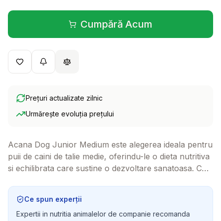
Cumpără Acum
(se deschide într-o filă 
Prețuri actualizate zilnic
Urmărește evoluția prețului
Acana Dog Junior Medium este alegerea ideala pentru
puii de caini de talie medie, oferindu-le o dieta nutritiva
si echilibrata care sustine o dezvoltare sanatoasa. Cu
ingrediente proaspete si naturale, acest aliment va
asigura ca micutul tau prieten creste puternic si plin de
Ce spun experții
vitalitate.
Expertii in nutritia animalelor de companie recomanda