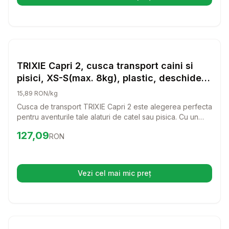
(se deschide într-o filă nouă)
Setează alertă de preț pentru
Compară
TR
Transport Pisici
TRIXIE Capri 2, cusca transport caini si
pisici, XS-S(max. 8kg), plastic, deschidere
frontala, gri si negru, 37 x 34 x 55 cm
15,89 RON/kg
Cusca de transport TRIXIE Capri 2 este alegerea perfecta
pentru aventurile tale alaturi de catel sau pisica. Cu un
design elegant si o deschidere frontala, aceasta cusca
Preț:
127.09
RON
127,09
RON
ofera confort si siguranta pentru companionul tau in timpul
calatoriilor.
Vezi cel mai mic preț
(se deschide într-o filă nouă)
Setează alertă de preț pentru
Compară
TR