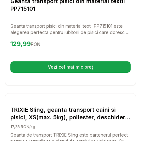
Geanta transport pisici din material textil
PP715101
Geanta transport pisici din material textil PP715101 este
alegerea perfecta pentru iubitorii de pisici care doresc sa
calatoreasca in siguranta si cu stil. Usor de utilizat si
Preț:
129.99
RON
129,99
RON
confortabila, aceasta geanta va oferi pisicii tale un spatiu
sigur si placut, indiferent de destinatie.
Vezi cel mai mic preț
(se deschide într-o filă nouă)
Setează alertă de preț pentru
Compară
TR
Transport Pisici
TRIXIE Sling, geanta transport caini si
pisici, XS(max. 5kg), poliester, deschidere
superioara, argintiu si albastru, 50 x 25 x
17,28 RON/kg
18 cm
Geanta de transport TRIXIE Sling este partenerul perfect