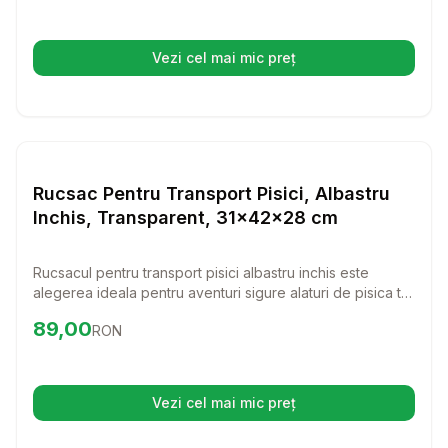
Vezi cel mai mic preț
(se deschide într-o filă nouă)
Setează alertă de preț pentru
Compară
Ru
Transport Pisici
Rucsac Pentru Transport Pisici, Albastru
Inchis, Transparent, 31x42x28 cm
Rucsacul pentru transport pisici albastru inchis este
alegerea ideala pentru aventuri sigure alaturi de pisica ta.
Cu un design transparent, ai posibilitatea de a o observa
Preț:
89.00
RON
89,00
RON
in timpul calatoriilor, asigurandu-i confortul necesar.
Vezi cel mai mic preț
(se deschide într-o filă nouă)