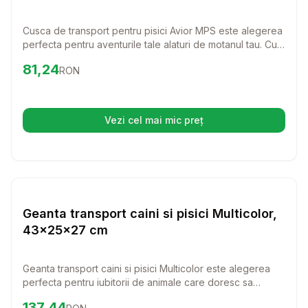
Cusca de transport pentru pisici Avior MPS este alegerea
perfecta pentru aventurile tale alaturi de motanul tau. Cu
un design inovativ si dimensiuni ideale, aceasta cusca
Preț:
81.24
RON
81,24
RON
asigura confort si siguranta pe parcursul calatoriilor.
Vezi cel mai mic preț
(se deschide într-o filă nouă)
Setează alertă de preț pentru
Compară
Ge
Transport Pisici
Geanta transport caini si pisici Multicolor,
43x25x27 cm
Geanta transport caini si pisici Multicolor este alegerea
perfecta pentru iubitorii de animale care doresc sa
calatoreasca confortabil cu micutii lor prieteni. Cu un
Preț:
137.44
RON
137,44