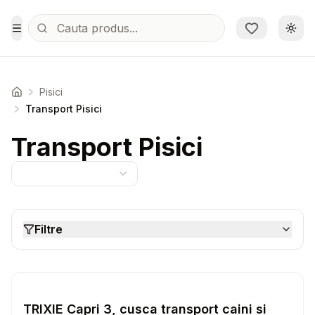
Sari la conținutul principal
Schi
Toggle Menu
Pisici
Acasa
Transport Pisici
Transport Pisici
Filtre
Setează alertă de preț pentru
Compară
TR
Transport Pisici
TRIXIE Capri 3, cusca transport caini si