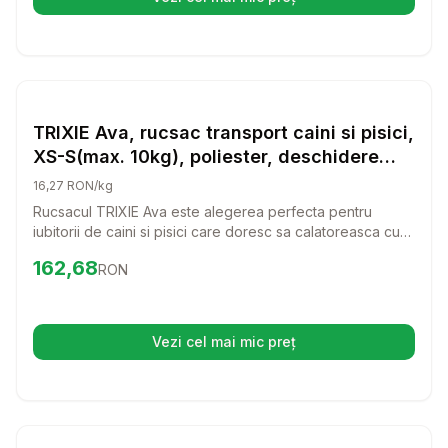
(se deschide într-o filă nouă)
Setează alertă de preț pentru
Compară
TR
Transport Pisici
TRIXIE Ava, rucsac transport caini si pisici,
XS-S(max. 10kg), poliester, deschidere
laterala&superioara, cu buzunare, rosu, 32
16,27 RON/kg
x 42 x 23 cm
Rucsacul TRIXIE Ava este alegerea perfecta pentru
iubitorii de caini si pisici care doresc sa calatoreasca cu
usurinta si confort. Cu un design modern si functional,
Preț:
162.68
RON
162,68
RON
acest rucsac va permite sa aveti alaturi de voi
companionul preferat oriunde mergeti.
Vezi cel mai mic preț
(se deschide într-o filă nouă)
Setează alertă de preț pentru
Compară
Cu