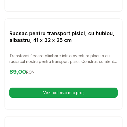
Setează alertă de preț pentru
Compară
Ru
Transport Pisici
Rucsac pentru transport pisici, cu hublou,
albastru, 41 x 32 x 25 cm
Transformi fiecare plimbare intr-o aventura placuta cu
rucsacul nostru pentru transport pisici. Construit cu atentie
pentru confortul si siguranta pisicii tale, acest rucsac
Preț:
89.00
RON
89,00
RON
albastru cu hublou aduce un plus de stil si functionalitate.
Vezi cel mai mic preț
(se deschide într-o filă nouă)
Setează alertă de preț pentru
Compară
Cu