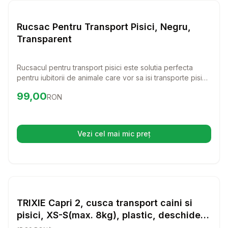
Transport Pisici
Rucsac Pentru Transport Pisici, Negru,
Transparent
Rucsacul pentru transport pisici este solutia perfecta
pentru iubitorii de animale care vor sa isi transporte pisica
sau iepurele in confort si stil. Cu un design inovator si
Preț:
99.00
RON
99,00
RON
functional, acest rucsac usureaza fiecare calatorie, fie ca
este vorba de o plimbare scurta sau o aventura mai
lunga.
Vezi cel mai mic preț
(se deschide într-o filă nouă)
Setează alertă de preț pentru
Compară
TR
Transport Pisici
TRIXIE Capri 2, cusca transport caini si
pisici, XS-S(max. 8kg), plastic, deschidere
frontala, verde, 37 x 34 x 55 cm