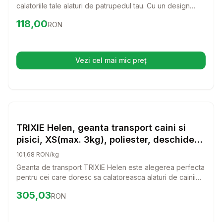
calatoriile tale alaturi de patrupedul tau. Cu un design
robust si spatiu generos, aceasta cusca ofera confort si
Preț:
118.00
RON
118,00
RON
siguranta in timpul deplasarilor.
Vezi cel mai mic preț
(se deschide într-o filă nouă)
Setează alertă de preț pentru
Compară
TR
Transport Pisici
TRIXIE Helen, geanta transport caini si
pisici, XS(max. 3kg), poliester, deschidere
laterala, cu curea de umar, 19 x 28 x 40
101,68 RON/kg
cm
Geanta de transport TRIXIE Helen este alegerea perfecta
pentru cei care doresc sa calatoreasca alaturi de cainii
sau pisicile lor mici. Cu un design practic si confortabil,
Preț:
305.03
RON
305,03
RON
aceasta geanta va ofera siguranta si confort atat pentru
tine, cat si pentru companionul tau. Fie ca este vorba de
o plimbare in parc sau o calatorie cu masina, geanta