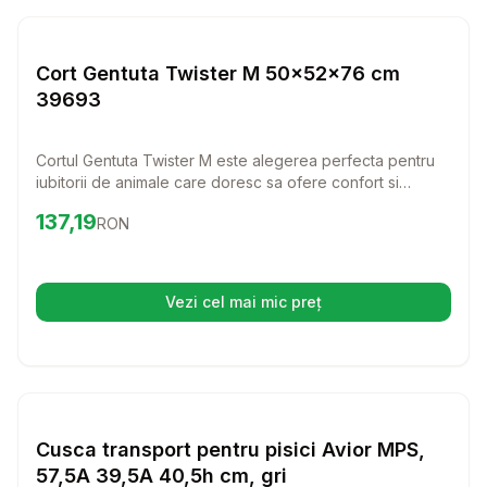
Setează alertă de preț pentru
Compară
Co
Transport Pisici
Cort Gentuta Twister M 50x52x76 cm
39693
Cortul Gentuta Twister M este alegerea perfecta pentru
iubitorii de animale care doresc sa ofere confort si
siguranta patrupedului lor in timpul calatoriilor sau
Preț:
137.19
RON
137,19
RON
concursurilor. Fabricat din materiale rezistente, acest
transporter este usor de manevrat si de depozitat, fiind
ideal pentru orice aventura.
Vezi cel mai mic preț
(se deschide într-o filă nouă)
Setează alertă de preț pentru
Compară
Cu
Transport Pisici
Cusca transport pentru pisici Avior MPS,
57,5A 39,5A 40,5h cm, gri