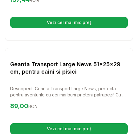
RON
design vesel si manere confortabile, aceasta geanta
asigura o experienta placuta atat pentru tine, cat si pentru
patrupezi.
Vezi cel mai mic preț
(se deschide într-o filă nouă)
Setează alertă de preț pentru
Compară
Ge
Transport Pisici
Geanta Transport Large News 51x25x29
cm, pentru caini si pisici
Descoperiti Geanta Transport Large News, perfecta
pentru aventurile cu cei mai buni prieteni patrupezi! Cu un
design modern si spatiu generos, aceasta geanta asigura
Preț:
89.00
RON
89,00
RON
confortul si siguranta cainilor si pisicilor de talie mica in
timpul calatoriilor.
Vezi cel mai mic preț
(se deschide într-o filă nouă)