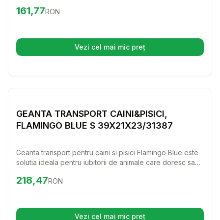
design elegant si functional, aceasta geanta albastra este
Preț:
161.77
RON
161,77
RON
ideala pentru cainii de talie mica si pisici, asigurandu-le
confortul si siguranta in timpul deplasarilor.
Vezi cel mai mic preț
(se deschide într-o filă nouă)
Setează alertă de preț pentru
Compară
GE
Transport Pisici
GEANTA TRANSPORT CAINI&PISICI,
FLAMINGO BLUE S 39X21X23/31387
Geanta transport pentru caini si pisici Flamingo Blue este
solutia ideala pentru iubitorii de animale care doresc sa
transporte cu stil si confort patrupedele lor. Cu un design
Preț:
218.47
RON
218,47
RON
prietenos si functional, aceasta geanta ofera siguranta si
confort in timpul calatoriilor, fie ca este vorba de o vizita
la veterinar sau o iesire in oras.
Vezi cel mai mic preț