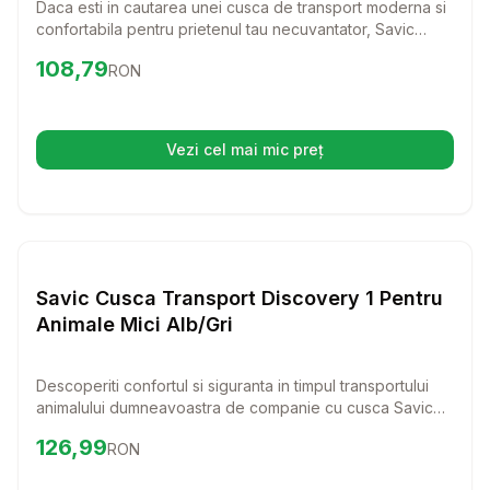
Daca esti in cautarea unei cusca de transport moderna si
confortabila pentru prietenul tau necuvantator, Savic
Cusca De Transport Trotter 1 este alegerea perfecta! Cu
Preț:
108.79
RON
108,79
RON
un design elegant si functionalitate excelenta, aceasta
cusca va face calatoriile mai placute pentru tine si
animalul tau.
Vezi cel mai mic preț
(se deschide într-o filă nouă)
Setează alertă de preț pentru
Compară
Sa
Transport Pisici
Savic Cusca Transport Discovery 1 Pentru
Animale Mici Alb/Gri
Descoperiti confortul si siguranta in timpul transportului
animalului dumneavoastra de companie cu cusca Savic
Discovery 1. Aceasta cusca eleganta si functionala este
Preț:
126.99
RON
126,99
RON
ideala pentru pisici si catei de mici dimensiuni, oferind un
spatiu sigur si bine ventilat.