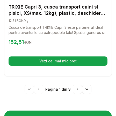
Transport Pisici
TRIXIE Capri 3, cusca transport caini si
pisici, XS(max. 12kg), plastic, deschidere
frontala, 40 x 38 x 61 cm TRIXIE Capri 3,
12,71 RON/kg
cusca transport caini si pisici, XS-S(max.
Cusca de transport TRIXIE Capri 3 este partenerul ideal
12kg), plastic, deschidere frontala, gri si
pentru aventurile cu patrupedele tale! Spatiul generos si
albastru, 40 x 38 x 61 cm
designul prietenos ofera confort si siguranta, astfel incat
Preț:
152.51
RON
152,51
RON
calatoriile sa fie o placere atat pentru caini, cat si pentru
pisici.
Vezi cel mai mic preț
(se deschide într-o filă nouă)
Pagina
1
din
3