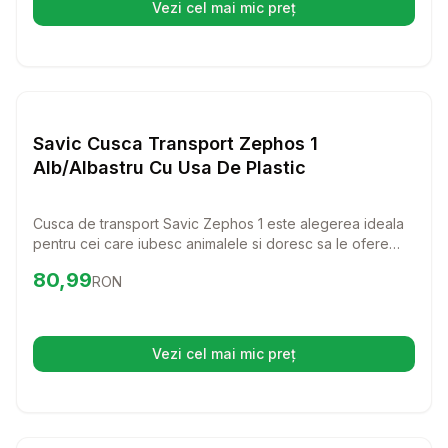
Vezi cel mai mic preț
(se deschide într-o filă nouă)
Setează alertă de preț pentru
Compară
Sa
Transport Pisici
Savic Cusca Transport Zephos 1
Alb/Albastru Cu Usa De Plastic
Cusca de transport Savic Zephos 1 este alegerea ideala
pentru cei care iubesc animalele si doresc sa le ofere
confort in timpul calatoriilor. Cu un design practic si o
Preț:
80.99
RON
80,99
RON
ventilatie excelenta, aceasta cusca asigura o experienta
placuta atat pentru pisici, cat si pentru caini de talie mica.
Vezi cel mai mic preț
(se deschide într-o filă nouă)
Setează alertă de preț pentru
Compară
Ru