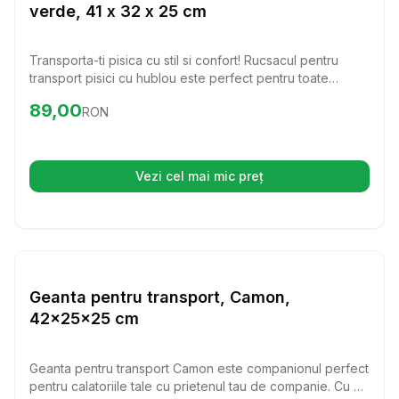
verde, 41 x 32 x 25 cm
Transporta-ti pisica cu stil si confort! Rucsacul pentru
transport pisici cu hublou este perfect pentru toate
aventurile voastre. Confortul si siguranta prietenului tau
Preț:
89.00
RON
89,00
RON
felin sunt garantate.
Vezi cel mai mic preț
(se deschide într-o filă nouă)
Setează alertă de preț pentru
Compară
Ge
Transport Pisici
Geanta pentru transport, Camon,
42x25x25 cm
Geanta pentru transport Camon este companionul perfect
pentru calatoriile tale cu prietenul tau de companie. Cu un