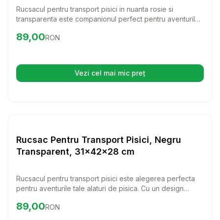
Rucsacul pentru transport pisici in nuanta rosie si
transparenta este companionul perfect pentru aventurile
tale si ale pisicii tale. Cu o ventilatie excelenta si un
Preț:
89.00
RON
89,00
RON
design confortabil, transportul pisicii tale devine o
placere.
Vezi cel mai mic preț
(se deschide într-o filă nouă)
Setează alertă de preț pentru
Compară
Ru
Transport Pisici
Rucsac Pentru Transport Pisici, Negru
Transparent, 31x42x28 cm
Rucsacul pentru transport pisici este alegerea perfecta
pentru aventurile tale alaturi de pisica. Cu un design
elegant si ventilatie excelenta, asigura confortul si
Preț:
89.00
RON
89,00
RON
siguranta pisicii tale in fiecare calatorie.