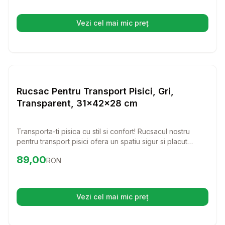
Vezi cel mai mic preț
(se deschide într-o filă nouă)
Setează alertă de preț pentru
Compară
Ru
Transport Pisici
Rucsac Pentru Transport Pisici, Gri,
Transparent, 31x42x28 cm
Transporta-ti pisica cu stil si confort! Rucsacul nostru
pentru transport pisici ofera un spatiu sigur si placut
pentru prietenul tau blanos, fiind ideal pentru plimbari sau
Preț:
89.00
RON
89,00
RON
vizite la veterinar.
Vezi cel mai mic preț
(se deschide într-o filă nouă)