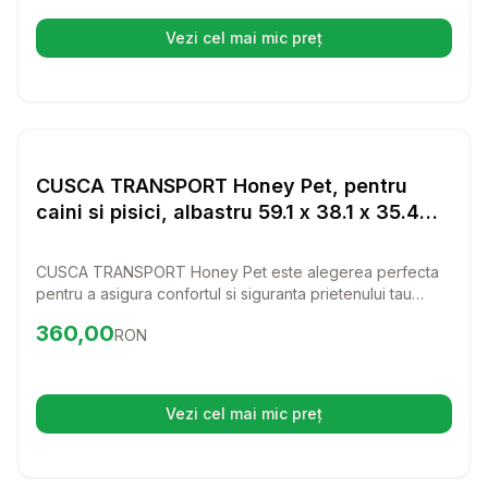
Vezi cel mai mic preț
(se deschide într-o filă nouă)
Setează alertă de preț pentru
Compară
CU
Transport Pisici
CUSCA TRANSPORT Honey Pet, pentru
caini si pisici, albastru 59.1 x 38.1 x 35.4
cm
CUSCA TRANSPORT Honey Pet este alegerea perfecta
pentru a asigura confortul si siguranta prietenului tau
necuvantator in timpul calatoriilor. Cu un design modern si
Preț:
360.00
RON
360,00
RON
o culoare albastra atractiva, aceasta cusca este potrivita
atat pentru caini, cat si pentru pisici.
Vezi cel mai mic preț
(se deschide într-o filă nouă)