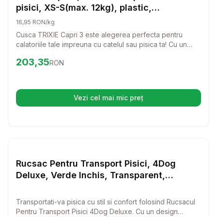
pisici, XS-S(max. 12kg), plastic,
deschidere frontala&superioara, gri, 40 x
16,95 RON/kg
38 x 61 cm
Cusca TRIXIE Capri 3 este alegerea perfecta pentru
calatoriile tale impreuna cu catelul sau pisica ta! Cu un
design practic si usor de utilizat, aceasta cusca ofera
Preț:
203.35
RON
203,35
RON
confort si siguranta animalului tau in fiecare aventura.
Vezi cel mai mic preț
(se deschide într-o filă nouă)
Setează alertă de preț pentru
Compară
Ru
Transport Pisici
Rucsac Pentru Transport Pisici, 4Dog
Deluxe, Verde Inchis, Transparent,
31x42x28 cm
Transportati-va pisica cu stil si confort folosind Rucsacul
Pentru Transport Pisici 4Dog Deluxe. Cu un design