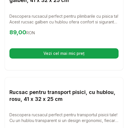
galben, 41 x 32 x 25 cm
Descopera rucsacul perfect pentru plimbarile cu pisica ta!
Acest rucsac galben cu hublou ofera confort si siguranta,
transformand fiecare calatorie intr-o experienta placuta.
Preț:
89.00
RON
89,00
RON
Vezi cel mai mic preț
(se deschide într-o filă nouă)
Setează alertă de preț pentru
Compară
Ru
Transport Pisici
Rucsac pentru transport pisici, cu hublou,
rosu, 41 x 32 x 25 cm
Descopera rucsacul perfect pentru transportul pisicii tale!
Cu un hublou transparent si un design ergonomic, fiecare
plimbare devine o experienta placuta si sigura.