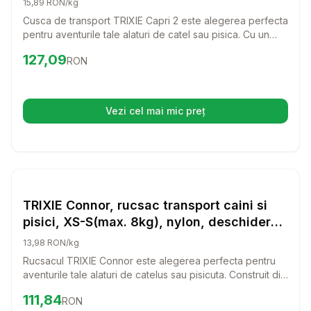
15,89 RON/kg
Cusca de transport TRIXIE Capri 2 este alegerea perfecta
pentru aventurile tale alaturi de catel sau pisica. Cu un
design prietenos si o deschidere frontala, este usor de
Preț:
127.09
RON
127,09
RON
utilizat si ofera confortul necesar pentru animalutul tau in
timpul calatoriilor.
Vezi cel mai mic preț
(se deschide într-o filă nouă)
Setează alertă de preț pentru
Compară
TR
Transport Pisici
TRIXIE Connor, rucsac transport caini si
pisici, XS-S(max. 8kg), nylon, deschidere
laterala, cu curea de umar, negru si gri, 42
13,98 RON/kg
x 30 x 21 cm
Rucsacul TRIXIE Connor este alegerea perfecta pentru
aventurile tale alaturi de catelus sau pisicuta. Construit din
nylon rezistent, acest rucsac ofera confort si siguranta
Preț:
111.84
RON
111,84
RON
pentru animalutul tau in timpul calatoriilor.