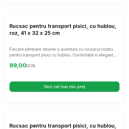
Setează alertă de preț pentru
Compară
Ru
Transport Pisici
Rucsac pentru transport pisici, cu hublou,
roz, 41 x 32 x 25 cm
Fiecare plimbare devine o aventura cu rucsacul nostru
pentru transport pisici cu hublou. Confortabil si elegant,
acest rucsac asigura siguranta si relaxarea pisicii tale in
Preț:
89.00
RON
89,00
RON
timpul calatoriilor.
Vezi cel mai mic preț
(se deschide într-o filă nouă)
Setează alertă de preț pentru
Compară
Ru
Transport Pisici
Rucsac pentru transport pisici, cu hublou,