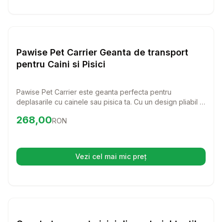
Setează alertă de preț pentru
Compară
Pa
Transport Pisici
Pawise Pet Carrier Geanta de transport
pentru Caini si Pisici
Pawise Pet Carrier este geanta perfecta pentru
deplasarile cu cainele sau pisica ta. Cu un design pliabil si
panouri din plasa pentru ventilatie, asigura confort si
Preț:
268.00
RON
268,00
RON
siguranta in timpul calatoriilor.
Vezi cel mai mic preț
(se deschide într-o filă nouă)
Setează alertă de preț pentru
Compară
Ge
Transport Pisici