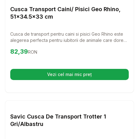
Transport Pisici
Cusca Transport Caini/ Pisici Geo Rhino,
51x34.5x33 cm
Cusca de transport pentru caini si pisici Geo Rhino este
alegerea perfecta pentru iubitorii de animale care doresc
sa calatoreasca in siguranta si confort. Cu un design
Preț:
82.39
RON
82,39
RON
ergonomic si facilitati de aerisire, aceasta cusca va oferi
animalului tau un spatiu placut si sigur, fie ca mergeti la
veterinar sau intr-o aventura.
Vezi cel mai mic preț
(se deschide într-o filă nouă)
Setează alertă de preț pentru
Compară
Sa
Transport Pisici
Savic Cusca De Transport Trotter 1
Gri/Albastru