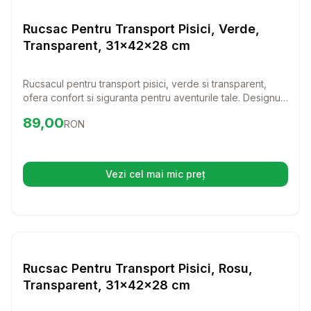
Transport Pisici
Rucsac Pentru Transport Pisici, Verde,
Transparent, 31x42x28 cm
Rucsacul pentru transport pisici, verde si transparent,
ofera confort si siguranta pentru aventurile tale. Designul
sau modern permite pisicii tale sa fie mereu observata,
Preț:
89.00
RON
89,00
RON
reducand stresul in timpul calatoriilor.
Vezi cel mai mic preț
(se deschide într-o filă nouă)
Setează alertă de preț pentru
Compară
Ru
Transport Pisici
Rucsac Pentru Transport Pisici, Rosu,
Transparent, 31x42x28 cm