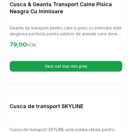
Transport Pisici
Cusca & Geanta Transport Caine Pisica
Neagra Cu Inimioare
Geanta de transport pentru caini si pisici cu inimioare este
alegerea perfecta pentru iubitorii de animale care doresc
sa ofere confortul si siguranta patrupedelor lor in timpul
Preț:
79.00
RON
79,00
RON
calatoriilor. Cu un design elegant si functional, aceasta
geanta va transforma fiecare deplasare intr-o experienta
placuta atat pentru tine, cat si pentru animalutul tau.
Vezi cel mai mic preț
(se deschide într-o filă nouă)
Setează alertă de preț pentru
Compară
Cu
Transport Pisici
Cusca de transport SKYLINE
Cusca de transport SKYLINE este solutia ideala pentru