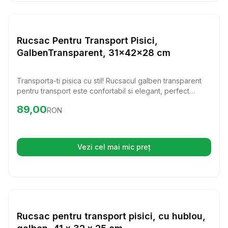
Setează alertă de preț pentru
Compară
Ru
Transport Pisici
Rucsac Pentru Transport Pisici,
GalbenTransparent, 31x42x28 cm
Transporta-ti pisica cu stil! Rucsacul galben transparent
pentru transport este confortabil si elegant, perfect
pentru aventurile voastre impreuna.
Preț:
89.00
RON
89,00
RON
Vezi cel mai mic preț
(se deschide într-o filă nouă)
Setează alertă de preț pentru
Compară
Ru
Transport Pisici
Rucsac pentru transport pisici, cu hublou,