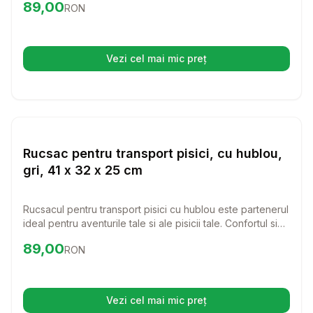
Preț:
89.00
RON
89,00
RON
Vezi cel mai mic preț
(se deschide într-o filă nouă)
Setează alertă de preț pentru
Compară
Ru
Transport Pisici
Rucsac pentru transport pisici, cu hublou,
gri, 41 x 32 x 25 cm
Rucsacul pentru transport pisici cu hublou este partenerul
ideal pentru aventurile tale si ale pisicii tale. Confortul si
siguranta sunt prioritare, asigurand o experienta placuta
Preț:
89.00
RON
89,00
RON
atat pentru tine, cat si pentru prietenul tau necuvantator.
Vezi cel mai mic preț
(se deschide într-o filă nouă)