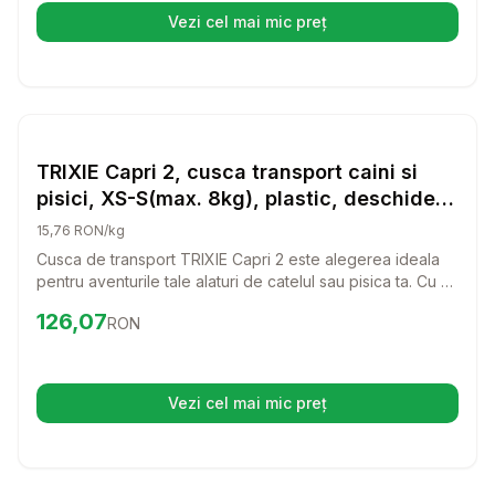
TRIXIE Helen va face fiecare aventura mai placuta.
Vezi cel mai mic preț
(se deschide într-o filă nouă)
Setează alertă de preț pentru
Compară
TR
Transport Pisici
TRIXIE Capri 2, cusca transport caini si
pisici, XS-S(max. 8kg), plastic, deschidere
frontala, gri si mov, 37 x 34 x 55 cm
15,76 RON/kg
Cusca de transport TRIXIE Capri 2 este alegerea ideala
pentru aventurile tale alaturi de catelul sau pisica ta. Cu un
design prietenos si un sistem de deschidere frontala,
Preț:
126.07
RON
126,07
RON
aceasta cusca ofera confort si siguranta in timpul
calatoriilor.
Vezi cel mai mic preț
(se deschide într-o filă nouă)
Setează alertă de preț pentru
Compară
Ru