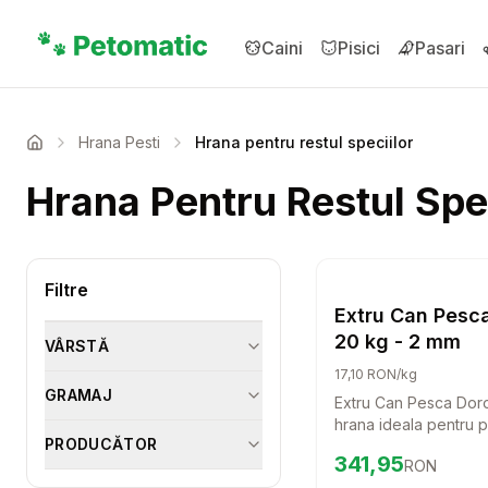
Sari la conținutul principal
Caini
Pisici
Pasari
Hrana Pesti
Hrana pentru restul speciilor
Acasa
Hrana Pentru Restul Spec
Setea
Filtre
Hrana pentru rest
Extru Can Pesc
20 kg - 2 mm
VÂRSTĂ
17,10 RON/kg
GRAMAJ
Extru Can Pesca Dor
hrana ideala pentru p
PRODUCĂTOR
oferind o nutritie echi
Preț:
341.95
RON
341,95
RON
usor de digerat. Cu g