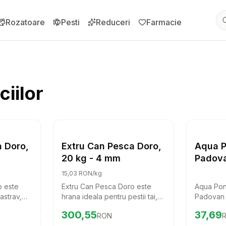
Rozatoare
Pesti
Reduceri
Farmacie
iilor
ză alertă de preț pentru
Compară
Extru Can Pesca Doro, 20 kg - 2 mm
Setează alertă de preț pentru
Compară
Ex
ul speciilor
Hrana pentru restul speciilor
Hran
a Doro,
Extru Can Pesca Doro,
Aqua P
20 kg - 4 mm
Padova
15,03 RON/kg
o este
Extru Can Pesca Doro este
Aqua Pon
astrav,
hrana ideala pentru pestii tai,
Padovan 
librata si
asigurandu-le o dieta
perfecta 
Preț:
300.55
RON
Preț:
37
300,55
37,69
RON
ranule
echilibrata si sanatoasa. Cu
pesti orn