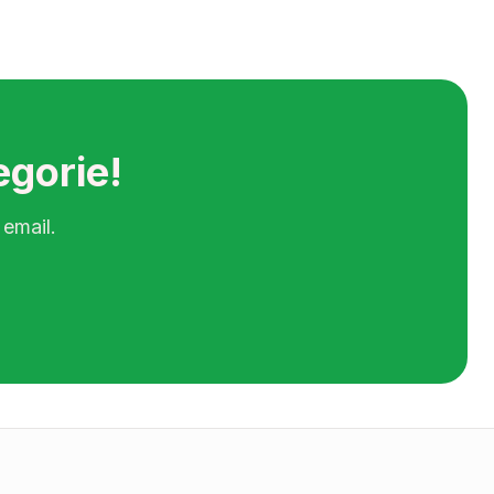
egorie!
 email.