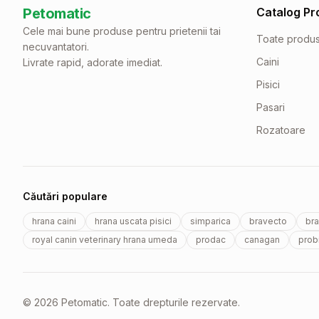
Petomatic
Catalog Pr
Cele mai bune produse pentru prietenii tai
Toate produ
necuvantatori.
Caini
Livrate rapid, adorate imediat.
Pisici
Pasari
Rozatoare
Căutări populare
hrana caini
hrana uscata pisici
simparica
bravecto
bra
royal canin veterinary hrana umeda
prodac
canagan
probi
© 2026 Petomatic. Toate drepturile rezervate.