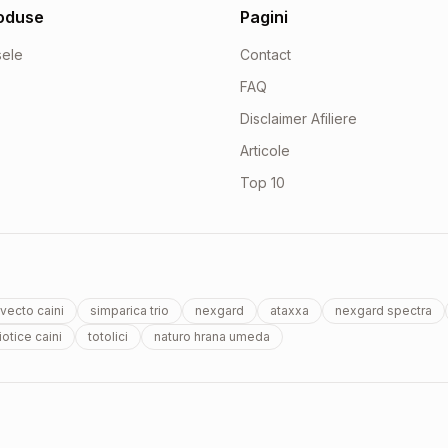
oduse
Pagini
sele
Contact
FAQ
Disclaimer Afiliere
Articole
Top 10
vecto caini
simparica trio
nexgard
ataxxa
nexgard spectra
otice caini
totolici
naturo hrana umeda