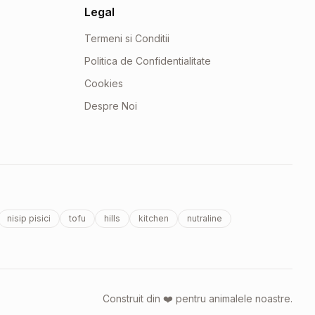
Legal
Termeni si Conditii
Politica de Confidentialitate
Cookies
Despre Noi
nisip pisici
tofu
hills
kitchen
nutraline
Construit din ❤️ pentru animalele noastre.