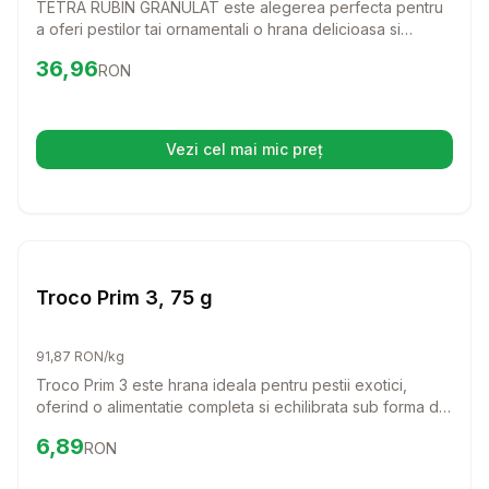
TETRA RUBIN GRANULAT este alegerea perfecta pentru
a oferi pestilor tai ornamentali o hrana delicioasa si
sanatoasa, care le intensifica culorile vibrante. Cu un
Preț:
36.96
RON
36,96
RON
amestec special de ingrediente naturale, acest produs va
transforma acvariul tau intr-o adevarata opera de arta
subacvatica.
Vezi cel mai mic preț
(se deschide într-o filă nouă)
Setează alertă de preț pentru
Compară
Tr
Hrana Granule Pesti
Troco Prim 3, 75 g
91,87 RON/kg
Troco Prim 3 este hrana ideala pentru pestii exotici,
oferind o alimentatie completa si echilibrata sub forma de
granule delicioase. Cu un continut bogat de proteine si
Preț:
6.89
RON
6,89
RON
vitamine esentiale, pestii tai vor fi sanatosi si plini de
energie!