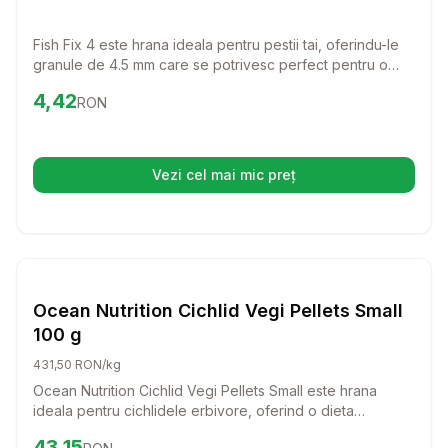
Fish Fix 4 este hrana ideala pentru pestii tai, oferindu-le
granule de 4.5 mm care se potrivesc perfect pentru o
varietate de specii. Cu o formula echilibrata, aceasta
Preț:
4.42
RON
4,42
RON
hrana nu doar ca hraneste, dar ajuta si la mentinerea unui
mediu sanatos in acvariul tau.
Vezi cel mai mic preț
(se deschide într-o filă nouă)
Setează alertă de preț pentru
Compară
Oc
Hrana Granule Pesti
Ocean Nutrition Cichlid Vegi Pellets Small
100 g
431,50 RON/kg
Ocean Nutrition Cichlid Vegi Pellets Small este hrana
ideala pentru cichlidele erbivore, oferind o dieta
echilibrata si sanatoasa. Cu o formula bogata in
Preț:
43.15
RON
43,15