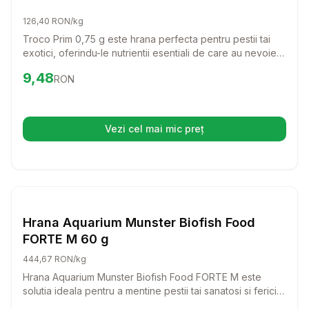
126,40 RON/kg
Troco Prim 0,75 g este hrana perfecta pentru pestii tai
exotici, oferindu-le nutrientii esentiali de care au nevoie
pentru a creste sanatosi si fericiti. Granulele fine de 0,3-
Preț:
9.48
RON
9,48
RON
0,5 mm sunt usor de consumat, iar formula bogata in
proteine si vitamine va transforma ora mesei intr-o
experienta delicioasa pentru pestii tai.
Vezi cel mai mic preț
(se deschide într-o filă nouă)
Setează alertă de preț pentru
Compară
Hr
Hrana Granule Pesti
Hrana Aquarium Munster Biofish Food
FORTE M 60 g
444,67 RON/kg
Hrana Aquarium Munster Biofish Food FORTE M este
solutia ideala pentru a mentine pestii tai sanatosi si fericiti.
Cu ingrediente de inalta calitate si un amestec echilibrat