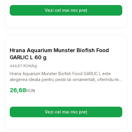
Vezi cel mai mic preț
(se deschide într-o filă nouă)
Setează alertă de preț pentru
Compară
Hr
Hrana Granule Pesti
Hrana Aquarium Munster Biofish Food
GARLIC L 60 g
444,67 RON/kg
Hrana Aquarium Munster Biofish Food GARLIC L este
alegerea ideala pentru pestii tai ornamentali, oferindu-le
nu doar o dieta delicioasa, ci si beneficii naturale datorita
Preț:
26.68
RON
26,68
RON
usturoiului. Cu o formula bogata in nutrienti esentiali,
aceasta hrana va ajuta pestii sa ramana sanatosi si activi.
Vezi cel mai mic preț
(se deschide într-o filă nouă)