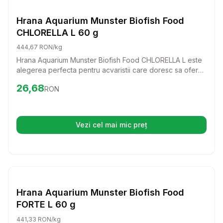
Hrana Granule Pesti
Hrana Aquarium Munster Biofish Food
CHLORELLA L 60 g
444,67 RON/kg
Hrana Aquarium Munster Biofish Food CHLORELLA L este
alegerea perfecta pentru acvaristii care doresc sa ofere
pestilor lor o dieta sanatoasa si echilibrata. Cu ingrediente
Preț:
26.68
RON
26,68
RON
naturale si alge Chlorella bogate in nutrienti, aceasta
hrana ii va ajuta sa se dezvolte sanatosi si plini de
vitalitate.
Vezi cel mai mic preț
(se deschide într-o filă nouă)
Setează alertă de preț pentru
Compară
Hr
Hrana Granule Pesti
Hrana Aquarium Munster Biofish Food
FORTE L 60 g
441,33 RON/kg