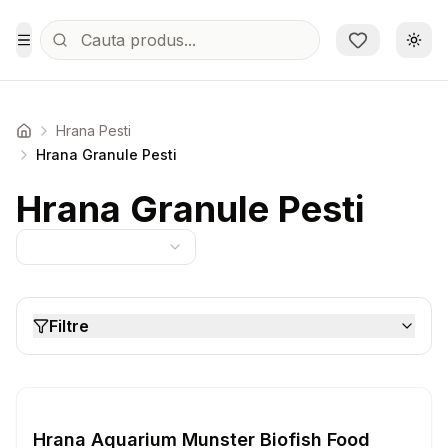
Sari la conținutul principal
Schi
Toggle Menu
Hrana Pesti
Acasa
Hrana Granule Pesti
Hrana Granule Pesti
Filtre
Setează alertă de preț pentru
Compară
Hr
Hrana Granule Pesti
Hrana Aquarium Munster Biofish Food