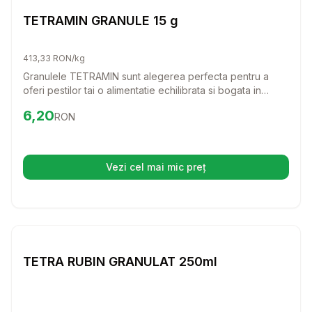
Hrana Granule Pesti
TETRAMIN GRANULE 15 g
413,33 RON/kg
Granulele TETRAMIN sunt alegerea perfecta pentru a
oferi pestilor tai o alimentatie echilibrata si bogata in
nutrienti. Cu o formula special conceputa pentru a sustine
Preț:
6.20
RON
6,20
RON
cresterea si vitalitatea, aceste granule vor adauga culori
intense si stralucire in acvariul tau.
Vezi cel mai mic preț
(se deschide într-o filă nouă)
Setează alertă de preț pentru
Compară
T
Hrana Granule Pesti
TETRA RUBIN GRANULAT 250ml