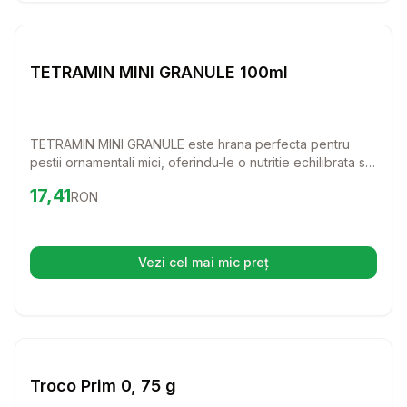
Setează alertă de preț pentru
Compară
T
Hrana Granule Pesti
TETRAMIN MINI GRANULE 100ml
TETRAMIN MINI GRANULE este hrana perfecta pentru
pestii ornamentali mici, oferindu-le o nutritie echilibrata si
delicioasa. Formula sa Bio-Active asigura o acceptabilitate
Preț:
17.41
RON
17,41
RON
ridicata, astfel incat pestii tai sa se bucure de fiecare
masa si sa ramana sanatosi si fericiti.
Vezi cel mai mic preț
(se deschide într-o filă nouă)
Setează alertă de preț pentru
Compară
Tr
Hrana Granule Pesti
Troco Prim 0, 75 g