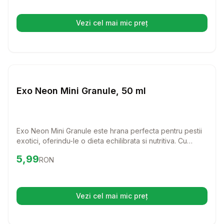
Vezi cel mai mic preț
(se deschide într-o filă nouă)
Setează alertă de preț pentru
Compară
Ex
Hrana Granule Pesti
Exo Neon Mini Granule, 50 ml
Exo Neon Mini Granule este hrana perfecta pentru pestii
exotici, oferindu-le o dieta echilibrata si nutritiva. Cu
ingrediente premium si un mix de vitamine esentiale,
Preț:
5.99
RON
5,99
RON
pestii tai vor straluci de sanatate si vitalitate!
Vezi cel mai mic preț
(se deschide într-o filă nouă)