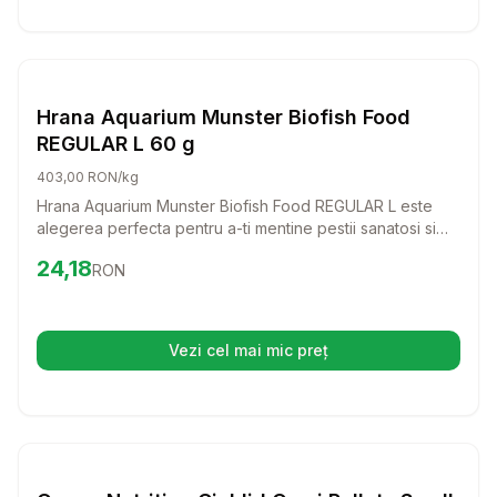
Setează alertă de preț pentru
Compară
Hr
Hrana Granule Pesti
Hrana Aquarium Munster Biofish Food
REGULAR L 60 g
403,00 RON/kg
Hrana Aquarium Munster Biofish Food REGULAR L este
alegerea perfecta pentru a-ti mentine pestii sanatosi si
plini de viata. Cu un continut ridicat de proteine si vitamine
Preț:
24.18
RON
24,18
RON
esentiale, aceasta hrana granulata ii ajuta sa straluceasca
in acvariu si sa se dezvolte armonios.
Vezi cel mai mic preț
(se deschide într-o filă nouă)
Setează alertă de preț pentru
Compară
Oc
Hrana Granule Pesti