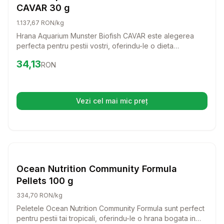
CAVAR 30 g
1.137,67 RON/kg
Hrana Aquarium Munster Biofish CAVAR este alegerea
perfecta pentru pestii vostri, oferindu-le o dieta
echilibrata si super-premium. Cu ingrediente atent
Preț:
34.13
RON
34,13
RON
selectionate si un gust delicios, chiar si cei mai pretentiosi
pesti vor fi incantati de aceasta hrana.
Vezi cel mai mic preț
(se deschide într-o filă nouă)
Setează alertă de preț pentru
Compară
Oc
Hrana Granule Pesti
Ocean Nutrition Community Formula
Pellets 100 g
334,70 RON/kg
Peletele Ocean Nutrition Community Formula sunt perfect
pentru pestii tai tropicali, oferindu-le o hrana bogata in