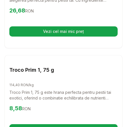
alegerea perfecta pentru pestii tai. Cu ingrediente
naturale si alge Chlorella bogate in nutrienti, aceasta
Preț:
26.68
RON
26,68
RON
hrana contribuie la o dieta echilibrata si sanatoasa,
ajutandu-i sa straluceasca in acvariu.
Vezi cel mai mic preț
(se deschide într-o filă nouă)
Setează alertă de preț pentru
Compară
Tr
Hrana Granule Pesti
Troco Prim 1, 75 g
114,40 RON/kg
Troco Prim 1, 75 g este hrana perfecta pentru pestii tai
exotici, oferind o combinatie echilibrata de nutrienti
esentiali. Granulele de 1 mm sunt usor de consumat si
Preț:
8.58
RON
8,58
RON
contribuie la o crestere sanatoasa si o viata activa pentru
pestisorii tai.