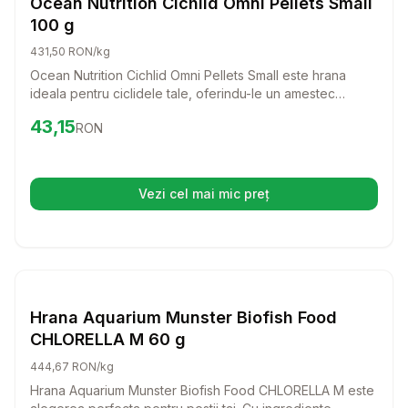
Ocean Nutrition Cichlid Omni Pellets Small
100 g
431,50 RON/kg
Ocean Nutrition Cichlid Omni Pellets Small este hrana
ideala pentru ciclidele tale, oferindu-le un amestec
gustos si nutritiv. Cu ingrediente de calitate superioara,
Preț:
43.15
RON
43,15
RON
aceste pelete moi sustin cresterea si sanatatea pestilor,
aducandu-le si o colorare vibranta.
Vezi cel mai mic preț
(se deschide într-o filă nouă)
Setează alertă de preț pentru
Compară
Hr
Hrana Granule Pesti
Hrana Aquarium Munster Biofish Food
CHLORELLA M 60 g
444,67 RON/kg
Hrana Aquarium Munster Biofish Food CHLORELLA M este