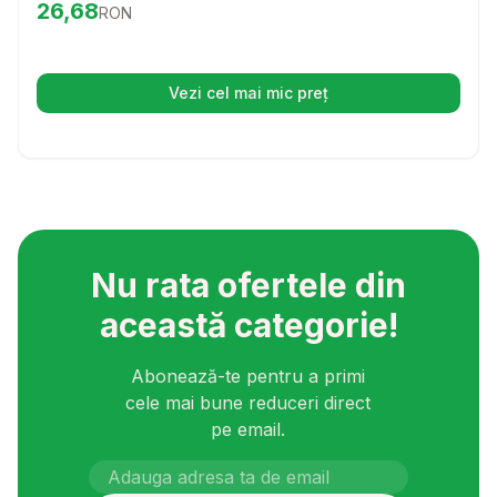
Preț:
26.68
RON
26,68
RON
de nutrienti, aceasta hrana va ajuta la stimularea imunitatii
pestilor, asigurandu-le o dieta proaspata si variata.
Vezi cel mai mic preț
(se deschide într-o filă nouă)
Nu rata ofertele din
această categorie!
Abonează-te pentru a primi
cele mai bune reduceri direct
pe email.