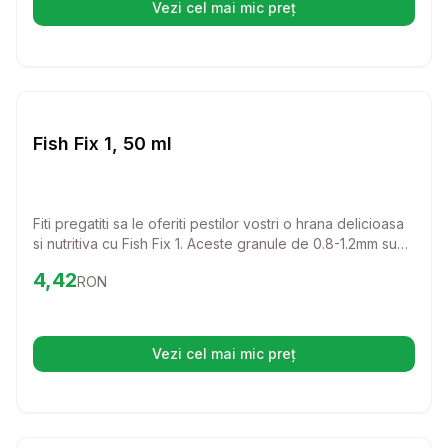
Vezi cel mai mic preț
(se deschide într-o filă nouă)
Setează alertă de preț pentru
Compară
Fi
Hrana Granule Pesti
Fish Fix 1, 50 ml
Fiti pregatiti sa le oferiti pestilor vostri o hrana delicioasa
si nutritiva cu Fish Fix 1. Aceste granule de 0.8-1.2mm sunt
perfecte pentru a satisface nevoile alimentare ale pestilor
Preț:
4.42
RON
4,42
RON
vostri, asigurandu-le o dieta echilibrata si sanatoasa.
Vezi cel mai mic preț
(se deschide într-o filă nouă)
Setează alertă de preț pentru
Compară
Hr