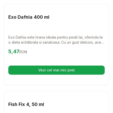
Setează alertă de preț pentru
Compară
Ex
Hrana Granule Pesti
Exo Dafnia 400 ml
Exo Dafnia este hrana ideala pentru pestii tai, oferindu-le
o dieta echilibrata si sanatoasa. Cu un gust delicios, acest
produs va incanta pestii si va transforma fiecare masa
Preț:
5.47
RON
5,47
RON
intr-o experienta placuta. Fara conservanti, Exo Dafnia
este alegerea perfecta pentru iubitorii de peste care
doresc sa le ofere ce e mai bun.
Vezi cel mai mic preț
(se deschide într-o filă nouă)
Setează alertă de preț pentru
Compară
Fi
Hrana Granule Pesti
Fish Fix 4, 50 ml