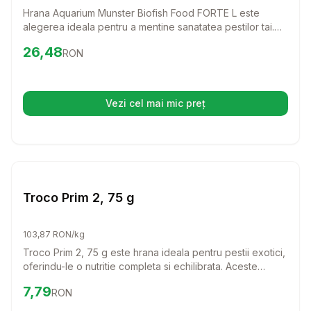
Hrana Aquarium Munster Biofish Food FORTE L este
alegerea ideala pentru a mentine sanatatea pestilor tai.
Cu ingrediente de calitate superioara si un amestec de
Preț:
26.48
RON
26,48
RON
nutrienti esentiali, aceasta hrana asigura o viata activa si
sanatoasa pentru prietenii tai acvatici.
Vezi cel mai mic preț
(se deschide într-o filă nouă)
Setează alertă de preț pentru
Compară
Tr
Hrana Granule Pesti
Troco Prim 2, 75 g
103,87 RON/kg
Troco Prim 2, 75 g este hrana ideala pentru pestii exotici,
oferindu-le o nutritie completa si echilibrata. Aceste
granule de 2 mm sunt usor de consumat, iar pestii tai vor
Preț:
7.79
RON
7,79
RON
adora fiecare inghititura!