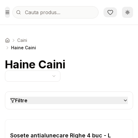
Sari la conținutul principal
Schi
Toggle Menu
Caini
Acasa
Haine Caini
Haine Caini
Filtre
Setează alertă de preț pentru
Compară
So
Haine Caini
Sosete antialunecare Righe 4 buc - L