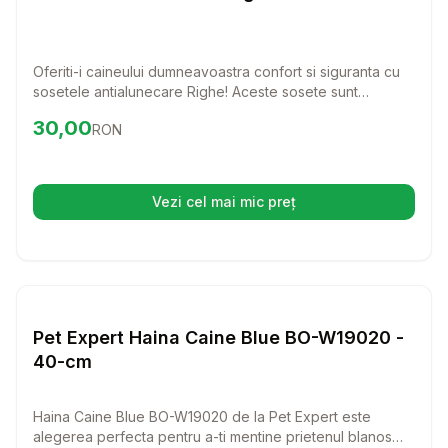
Oferiti-i caineului dumneavoastra confort si siguranta cu
sosetele antialunecare Righe! Aceste sosete sunt
perfecte pentru a preveni alunecarea pe suprafete
Preț:
30.00
RON
30,00
RON
netede, asigurandu-i o mobilitate mai buna in interiorul
casei.
Vezi cel mai mic preț
(se deschide într-o filă nouă)
Setează alertă de preț pentru
Compară
Pe
Haine Caini
Pet Expert Haina Caine Blue BO-W19020 -
40-cm
Haina Caine Blue BO-W19020 de la Pet Expert este
alegerea perfecta pentru a-ti mentine prietenul blanos