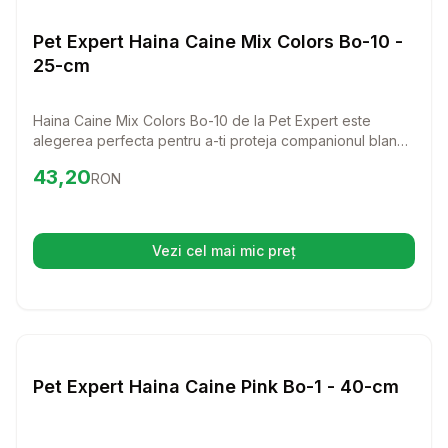
Haine Caini
Pet Expert Haina Caine Mix Colors Bo-10 -
25-cm
Haina Caine Mix Colors Bo-10 de la Pet Expert este
alegerea perfecta pentru a-ti proteja companionul blanos
de vremea rece. Cu un design elegant si confortabil,
Preț:
43.20
RON
43,20
RON
aceasta hainuta este ideala pentru orice rasa si talie,
asigurandu-se ca patrupedul tau arata bine si se simte
bine in acelasi timp.
Vezi cel mai mic preț
(se deschide într-o filă nouă)
Setează alertă de preț pentru
Compară
Pe
Haine Caini
Pet Expert Haina Caine Pink Bo-1 - 40-cm