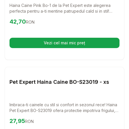
Haina Caine Pink Bo-1 de la Pet Expert este alegerea
perfecta pentru a-ti mentine patrupedul cald si in stil!
Confectionata din acril 100%, aceasta hainuta eleganta
Preț:
42.70
RON
42,70
RON
ofera confort si protectie in zilele racoroase, fiind
potrivita pentru orice rasa si talie.
Vezi cel mai mic preț
(se deschide într-o filă nouă)
Setează alertă de preț pentru
Compară
Pe
Haine Caini
Pet Expert Haina Caine BO-S23019 - xs
Imbraca-ti cainele cu stil si confort in sezonul rece! Haina
Pet Expert BO-S23019 ofera protectie impotriva frigului,
vantului si umezelii, pastrandu-l cald si fericit in timpul
Preț:
27.95
RON
27,95
RON
plimbarilor.