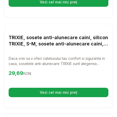
Vezi cel mai mic preț
(se deschide într-o filă nouă)
Setează alertă de preț pentru
Compară
TR
Haine Caini
TRIXIE, sosete anti-alunecare caini, silicon
TRIXIE, S-M, sosete anti-alunecare caini,
silicon, 2buc
Daca vrei sa ii oferi catelusului tau confort si siguranta in
casa, sosetele anti-alunecare TRIXIE sunt alegerea
perfecta. Aceste sosete din silicon sunt ideale pentru a
Preț:
29.69
RON
29,69
RON
preveni alunecarea pe suprafetele netede, astfel incat
prietenul tau blanos sa se poata bucura de fiecare
moment fara griji.
Vezi cel mai mic preț
(se deschide într-o filă nouă)
Setează alertă de preț pentru
Compară
Pe