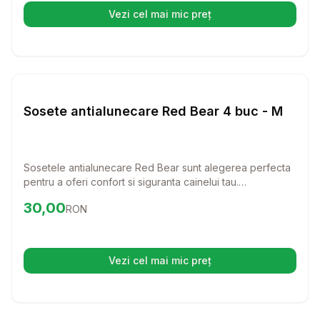
Vezi cel mai mic preț
(se deschide într-o filă nouă)
Setează alertă de preț pentru
Compară
So
Haine Caini
Sosete antialunecare Red Bear 4 buc - M
Sosetele antialunecare Red Bear sunt alegerea perfecta
pentru a oferi confort si siguranta cainelui tau.
Confectionate din material textil, aceste sosete sunt usor
Preț:
30.00
RON
30,00
RON
de purtat si ajuta la prevenirea alunecarilor pe suprafete
netede.
Vezi cel mai mic preț
(se deschide într-o filă nouă)
Setează alertă de preț pentru
Compară
So