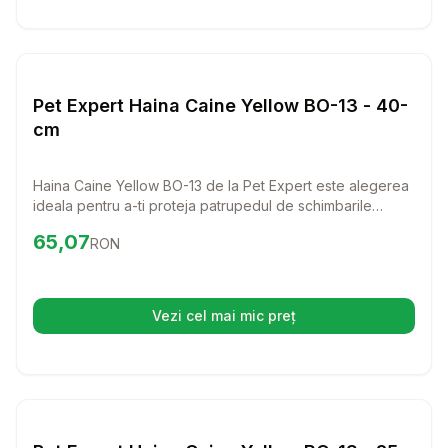
Setează alertă de preț pentru
Compară
Pe
Haine Caini
Pet Expert Haina Caine Yellow BO-13 - 40-
cm
Haina Caine Yellow BO-13 de la Pet Expert este alegerea
ideala pentru a-ti proteja patrupedul de schimbarile
vremii. Cu un design elegant si confortabil, aceasta
Preț:
65.07
RON
65,07
RON
hainuta din acril va aduce un plus de stil si caldura in
garderoba oricarui catelus sau pisicuta.
Vezi cel mai mic preț
(se deschide într-o filă nouă)
Setează alertă de preț pentru
Compară
Pe
Haine Caini