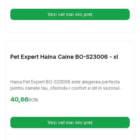
Vezi cel mai mic preț
(se deschide într-o filă nouă)
Setează alertă de preț pentru
Compară
Pe
Haine Caini
Pet Expert Haina Caine BO-S23006 - xl
Haina Pet Expert BO-S23006 este alegerea perfecta
pentru cainele tau, oferindu-i confort si stil in sezonul
rece. Realizata din material moale si rezistent, aceasta
Preț:
40.66
RON
40,66
RON
hainuta asigura caldura si libertate de miscare in fiecare
zi.
Vezi cel mai mic preț
(se deschide într-o filă nouă)