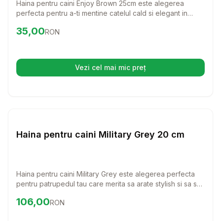
Haina pentru caini Enjoy Brown 25cm este alegerea
perfecta pentru a-ti mentine catelul cald si elegant in
zilele racoroase. Cu un design clasic si confortabil,
Preț:
35.00
RON
35,00
RON
aceasta haina va deveni rapid favorita ta si a patrupedului
tau!
Vezi cel mai mic preț
(se deschide într-o filă nouă)
Setează alertă de preț pentru
Compară
Ha
Haine Caini
Haina pentru caini Military Grey 20 cm
Haina pentru caini Military Grey este alegerea perfecta
pentru patrupedul tau care merita sa arate stylish si sa se
simta confortabil. Cu un design practic si elegant, aceasta
Preț:
106.00
RON
106,00
RON
haina va proteja cainele tau de vremea rece si va atrage
toate privirile in parc.