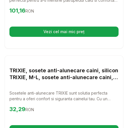
perfecta pentru a-ti mentine patrupedul cald si confortabil
in zilele racoroase. Cu un design elegant si material din
Preț:
101.16
RON
101,16
RON
100% polyester, aceasta hainuta este alegerea ideala
pentru orice caine sau pisica de talie mica.
Vezi cel mai mic preț
(se deschide într-o filă nouă)
Setează alertă de preț pentru
Compară
TR
Haine Caini
TRIXIE, sosete anti-alunecare caini, silicon
TRIXIE, M-L, sosete anti-alunecare caini,
silicon, 2buc
Sosetele anti-alunecare TRIXIE sunt solutia perfecta
pentru a oferi confort si siguranta cainelui tau. Cu un
design din silicon, aceste sosete ajuta la prevenirea
Preț:
32.29
RON
32,29
RON
alunecarilor si aduc un plus de stil in viata patrupedului
tau.