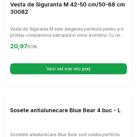
Haine Caini
Vesta de Siguranta M 42-50 cm/50-68 cm
30082
Vesta de Siguranta M este alegerea perfecta pentru a-ti
proteja companionul patruped in orice aventura. Cu un
design modern si o culoare neon galbena, aceasta vesta
Preț:
20.97
RON
20,97
RON
nu doar ca ofera vizibilitate, dar asigura si confortul
necesar in timpul plimbarii.
Vezi cel mai mic preț
(se deschide într-o filă nouă)
Setează alertă de preț pentru
Compară
So
Haine Caini
Sosete antialunecare Blue Bear 4 buc - L
Sosetele antialunecare Blue Bear sunt solutia perfecta