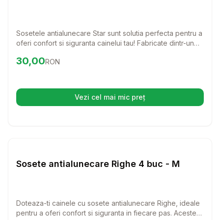
Sosetele antialunecare Star sunt solutia perfecta pentru a
oferi confort si siguranta cainelui tau! Fabricate dintr-un
material textil de calitate, aceste sosete sunt ideale
Preț:
30.00
RON
30,00
RON
pentru a preveni alunecarea si a proteja labele sensibile
ale cainelui tau in timpul plimbarilor sau jocurilor.
Vezi cel mai mic preț
(se deschide într-o filă nouă)
Setează alertă de preț pentru
Compară
So
Haine Caini
Sosete antialunecare Righe 4 buc - M
Doteaza-ti cainele cu sosete antialunecare Righe, ideale
pentru a oferi confort si siguranta in fiecare pas. Aceste