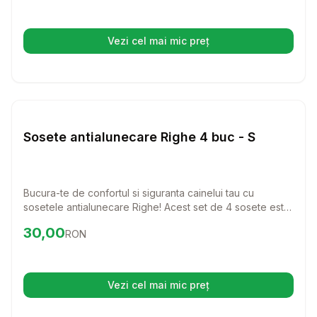
Vezi cel mai mic preț
(se deschide într-o filă nouă)
Setează alertă de preț pentru
Compară
So
Haine Caini
Sosete antialunecare Righe 4 buc - S
Bucura-te de confortul si siguranta cainelui tau cu
sosetele antialunecare Righe! Acest set de 4 sosete este
perfect pentru a-i oferi prietenului tau patruped o
Preț:
30.00
RON
30,00
RON
aderenta mai buna si o protectie suplimentara in interiorul
casei.
Vezi cel mai mic preț
(se deschide într-o filă nouă)