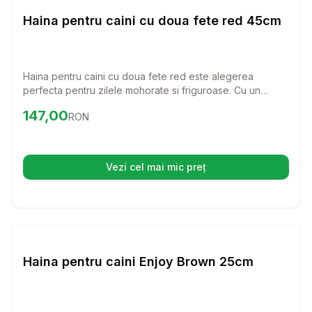
Haine Caini
Haina pentru caini cu doua fete red 45cm
Haina pentru caini cu doua fete red este alegerea
perfecta pentru zilele mohorate si friguroase. Cu un
design elegant si functional, aceasta haina ofera confort
Preț:
147.00
RON
147,00
RON
si protectie cainele tau in timpul plimbarilor lungi.
Vezi cel mai mic preț
(se deschide într-o filă nouă)
Setează alertă de preț pentru
Compară
Ha
Haine Caini
Haina pentru caini Enjoy Brown 25cm