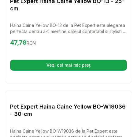
Pet Expert Haina Caine Yellow BO-13 - 25-
cm
Haina Caine Yellow BO-13 de la Pet Expert este alegerea
perfecta pentru a-ti mentine catelul confortabil si stylish in
zilele racoroase. Realizata din acril 100%, aceasta hainuta
Preț:
47.78
RON
47,78
RON
nu doar ca ofera caldura, dar si un aspect elegant,
potrivit oricarei rase si talie.
Vezi cel mai mic preț
(se deschide într-o filă nouă)
Setează alertă de preț pentru
Compară
Pe
Haine Caini
Pet Expert Haina Caine Yellow BO-W19036
- 30-cm
Haina Caine Yellow BO-W19036 de la Pet Expert este