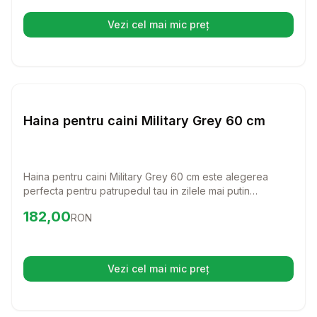
Vezi cel mai mic preț
(se deschide într-o filă nouă)
Setează alertă de preț pentru
Compară
Ha
Haine Caini
Haina pentru caini Military Grey 60 cm
Haina pentru caini Military Grey 60 cm este alegerea
perfecta pentru patrupedul tau in zilele mai putin
prietenoase. Cu un design modern si functional, aceasta
Preț:
182.00
RON
182,00
RON
haina ofera protectie impotriva vremii nefavorabile,
asigurandu-se ca fiecare plimbare este confortabila si
placuta.
Vezi cel mai mic preț
(se deschide într-o filă nouă)