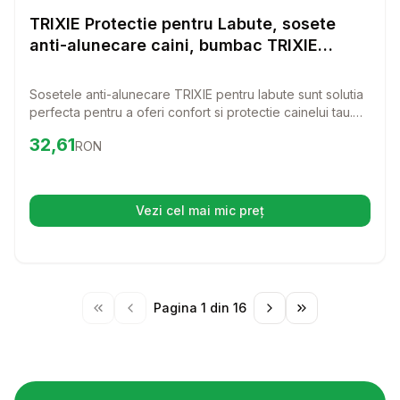
Haine Caini
TRIXIE Protectie pentru Labute, sosete
anti-alunecare caini, bumbac TRIXIE
Protectie pentru Labute, M, sosete anti-
alunecare caini, bumbac, 35x8cm
Sosetele anti-alunecare TRIXIE pentru labute sunt solutia
perfecta pentru a oferi confort si protectie cainelui tau.
Realizate din bumbac moale, aceste sosete nu doar ca
Preț:
32.61
RON
32,61
RON
impiedica alunecarea, dar ofera si o potrivire
confortabila, astfel incat patrupedul tau sa se simta bine in
ele.
Vezi cel mai mic preț
(se deschide într-o filă nouă)
Pagina
1
din
16