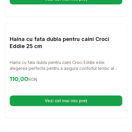
(se deschide într-o filă nouă)
Setează alertă de preț pentru
Compară
Ha
Haine Caini
Haina cu fata dubla pentru caini Croci
Eddie 25 cm
Haina cu fata dubla pentru caini Croci Eddie este
alegerea perfecta pentru a asigura confortul termic al
catelului tau in zilele geroase de iarna. Cu un design
Preț:
110.00
RON
110,00
RON
atragator si functional, aceasta haina va proteja cu
siguranta prietenul tau patruped in timpul plimbarilor.
Vezi cel mai mic preț
(se deschide într-o filă nouă)
Setează alertă de preț pentru
Compară
Ha