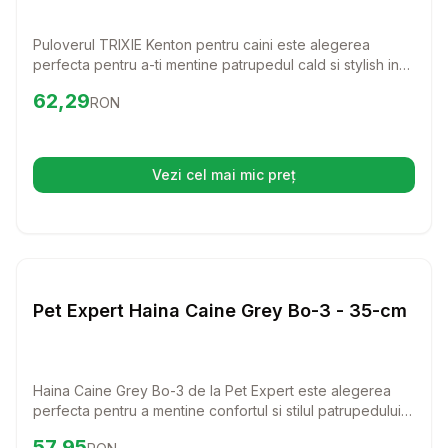
Puloverul TRIXIE Kenton pentru caini este alegerea
perfecta pentru a-ti mentine patrupedul cald si stylish in
serile racoroase. Fabricat dintr-un material moale si
Preț:
62.29
RON
62,29
RON
confortabil, acest pulover gri de marime M, cu o lungime
de 45 cm, va face ca fiecare plimbare sa fie o placere.
Vezi cel mai mic preț
(se deschide într-o filă nouă)
Setează alertă de preț pentru
Compară
Pe
Haine Caini
Pet Expert Haina Caine Grey Bo-3 - 35-cm
Haina Caine Grey Bo-3 de la Pet Expert este alegerea
perfecta pentru a mentine confortul si stilul patrupedului
dumneavoastra in zilele racoroase. Cu un design elegant
Preț:
57.95
RON
57,95