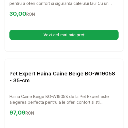
pentru a oferi confort si siguranta catelului tau! Cu un
design prietenos si un material textil de calitate, aceste
Preț:
30.00
RON
30,00
RON
sosete sunt ideale pentru a preveni alunecarea pe
suprafete netede.
Vezi cel mai mic preț
(se deschide într-o filă nouă)
Setează alertă de preț pentru
Compară
Pe
Haine Caini
Pet Expert Haina Caine Beige BO-W19058
- 35-cm
Haina Caine Beige BO-W19058 de la Pet Expert este
alegerea perfecta pentru a le oferi confort si stil
prietenilor nostri blanosi. Confectionata din poliester
Preț:
97.09
RON
97,09
RON
100%, aceasta hainuta eleganta va proteja patrupedul de
frig si va adauga un plus de farmec oricarei plimbari.