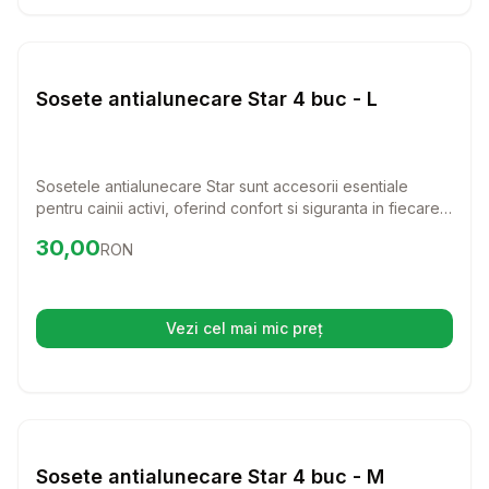
Setează alertă de preț pentru
Compară
So
Haine Caini
Sosete antialunecare Star 4 buc - L
Sosetele antialunecare Star sunt accesorii esentiale
pentru cainii activi, oferind confort si siguranta in fiecare
pas. Cu un design prietenos si dimensiuni potrivite,
Preț:
30.00
RON
30,00
RON
aceste sosete sunt perfecte pentru a preveni alunecarile
pe suprafete netede.
Vezi cel mai mic preț
(se deschide într-o filă nouă)
Setează alertă de preț pentru
Compară
So
Haine Caini
Sosete antialunecare Star 4 buc - M