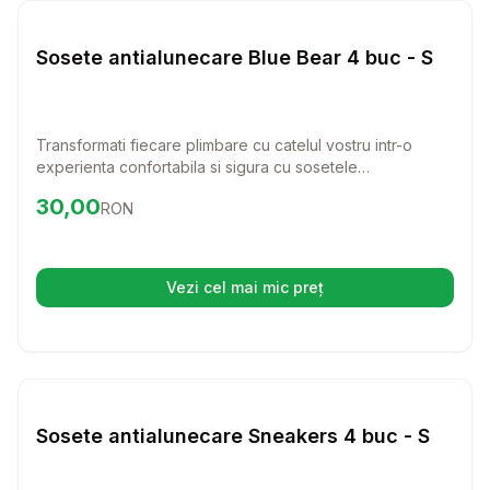
Haine Caini
Sosete antialunecare Blue Bear 4 buc - S
Transformati fiecare plimbare cu catelul vostru intr-o
experienta confortabila si sigura cu sosetele
antialunecare Blue Bear! Aceste sosete sunt perfecte
Preț:
30.00
RON
30,00
RON
pentru a proteja labele prietenului vostru blanos de
alunecari si de suprafete dure.
Vezi cel mai mic preț
(se deschide într-o filă nouă)
Setează alertă de preț pentru
Compară
So
Haine Caini
Sosete antialunecare Sneakers 4 buc - S