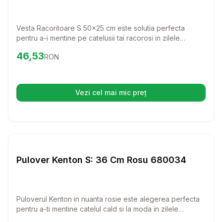
Vesta Racoritoare S 50x25 cm este solutia perfecta
pentru a-i mentine pe catelusii tai racorosi in zilele
calduroase de vara. Realizata dintr-un material absorbant,
Preț:
46.53
RON
46,53
RON
aceasta vesta inovatoare ajuta la termoreglare, oferind
confort si racoare pentru patrupedii tai, indiferent de
varsta.
Vezi cel mai mic preț
(se deschide într-o filă nouă)
Setează alertă de preț pentru
Compară
Pu
Haine Caini
Pulover Kenton S: 36 Cm Rosu 680034
Puloverul Kenton in nuanta rosie este alegerea perfecta
pentru a-ti mentine catelul cald si la moda in zilele
racoroase! Cu un design confortabil si elegant, acest