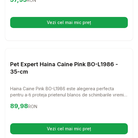
RON
si material din acril 100%, aceasta hainuta este ideala
pentru orice rasa si talie, oferind caldura si comoditate in
fiecare moment.
Vezi cel mai mic preț
(se deschide într-o filă nouă)
Setează alertă de preț pentru
Compară
Pe
Haine Caini
Pet Expert Haina Caine Pink BO-L1986 -
35-cm
Haina Caine Pink BO-L1986 este alegerea perfecta
pentru a-ti proteja prietenul blanos de schimbarile vremii.
Cu un design elegant si confortabil, aceasta hainuta din
Preț:
89.98
RON
89,98
RON
100% polyester va asigura caldura si un look adorabil
pentru orice rasa sau talie.
Vezi cel mai mic preț
(se deschide într-o filă nouă)