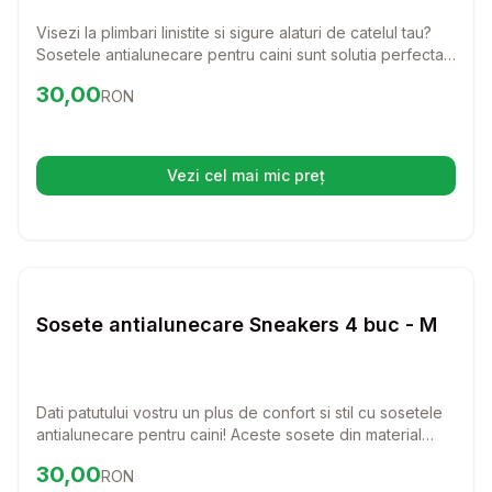
Visezi la plimbari linistite si sigure alaturi de catelul tau?
Sosetele antialunecare pentru caini sunt solutia perfecta!
Aceste sosete din material textil ofera confort si
Preț:
30.00
RON
30,00
RON
stabilitate, ajutandu-l pe prietenul tau patruped sa se
bucure de fiecare pas.
Vezi cel mai mic preț
(se deschide într-o filă nouă)
Setează alertă de preț pentru
Compară
So
Haine Caini
Sosete antialunecare Sneakers 4 buc - M
Dati patutului vostru un plus de confort si stil cu sosetele
antialunecare pentru caini! Aceste sosete din material
textil sunt perfecte pentru a proteja labele si a oferi o
Preț:
30.00
RON
30,00
RON
aderenta sporita in interiorul casei.