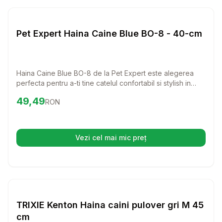
Setează alertă de preț pentru
Compară
Pe
Haine Caini
Pet Expert Haina Caine Blue BO-8 - 40-cm
Haina Caine Blue BO-8 de la Pet Expert este alegerea
perfecta pentru a-ti tine catelul confortabil si stylish in
zilele racoroase. Realizata din acril 100%, aceasta hainuta
Preț:
49.49
RON
49,49
RON
va aduce un plus de caldura si eleganta patrupedului tau,
indiferent de rasa sau talie.
Vezi cel mai mic preț
(se deschide într-o filă nouă)
Setează alertă de preț pentru
Compară
TR
Haine Caini
TRIXIE Kenton Haina caini pulover gri M 45
cm