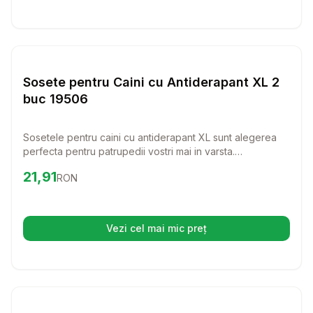
Setează alertă de preț pentru
Compară
So
Haine Caini
Sosete pentru Caini cu Antiderapant XL 2
buc 19506
Sosetele pentru caini cu antiderapant XL sunt alegerea
perfecta pentru patrupedii vostri mai in varsta.
Confectionate din bumbac moale si elastan, aceste
Preț:
21.91
RON
21,91
RON
sosete nu doar ca ofera confort, dar protejeaza si
podelele si mobilile de zgarieturi.
Vezi cel mai mic preț
(se deschide într-o filă nouă)
Setează alertă de preț pentru
Compară
Ve