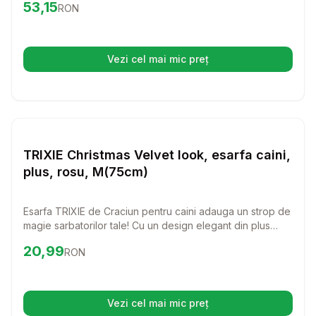
Preț:
53.15
RON
53,15
RON
pulover va face ca plimbarile sa fie nu doar placute, ci si
stilate.
Vezi cel mai mic preț
(se deschide într-o filă nouă)
Setează alertă de preț pentru
Compară
TR
Haine Caini
TRIXIE Christmas Velvet look, esarfa caini,
plus, rosu, M(75cm)
Esarfa TRIXIE de Craciun pentru caini adauga un strop de
magie sarbatorilor tale! Cu un design elegant din plus
rosu si o lungime de 75cm, este perfecta pentru a-ti
Preț:
20.99
RON
20,99
RON
imbraca patrupedul cu stil in sezonul festiv.
Vezi cel mai mic preț
(se deschide într-o filă nouă)