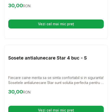
sosete sunt confectionate dintr-un material textil de
Preț:
30.00
RON
30,00
RON
calitate, perfect pentru a preveni alunecarea in interiorul
casei.
Vezi cel mai mic preț
(se deschide într-o filă nouă)
Setează alertă de preț pentru
Compară
So
Haine Caini
Sosete antialunecare Star 4 buc - S
Fiecare caine merita sa se simta confortabil si in siguranta!
Sosetele antialunecare Star sunt solutia perfecta pentru a
preveni alunecarile si a adauga un strop de stil pisicii tale.
Preț:
30.00
RON
30,00
RON
Cu un design elegant si material textil de calitate, aceste
sosete sunt ideale pentru orice ocazie.
Vezi cel mai mic preț