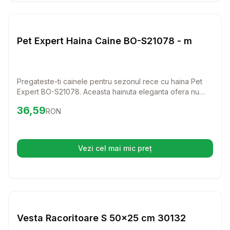
Setează alertă de preț pentru
Compară
Pe
Haine Caini
Pet Expert Haina Caine BO-S21078 - m
Pregateste-ti cainele pentru sezonul rece cu haina Pet
Expert BO-S21078. Aceasta hainuta eleganta ofera nu
doar caldura, ci si confort pentru plimbarile zilnice.
Preț:
36.59
RON
36,59
RON
Vezi cel mai mic preț
(se deschide într-o filă nouă)
Setează alertă de preț pentru
Compară
Ve
Haine Caini
Vesta Racoritoare S 50x25 cm 30132